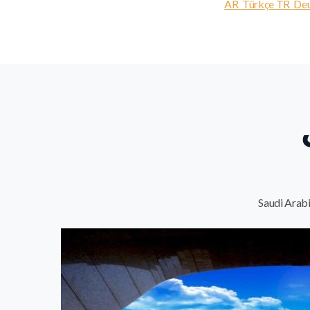
AR
Türkçe
TR
Deu