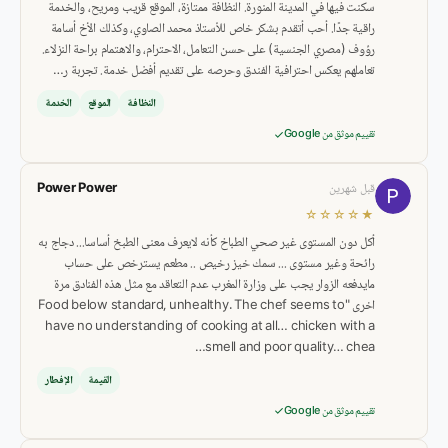
سكنت فيها في المدينة المنورة. النظافة ممتازة، الموقع قريب ومريح، والخدمة
راقية جدًا. أحب أتقدم بشكر خاص للأستاذ محمد الصاوي، وكذلك الأخ أسامة
رؤوف (مصري الجنسية) على حسن التعامل، الاحترام، والاهتمام براحة النزلاء.
تعاملهم يعكس احترافية الفندق وحرصه على تقديم أفضل خدمة. تجربة ر…
النظافة
الموقع
الخدمة
تقييم موثق من Google
Power Power
قبل شهرين
★☆☆☆☆
أكل دون المستوى غير صحي الطباخ كأنه لايعرف معنى الطبخ أساسا... دجاج به
رائحة وغير مستوى ... سمك خيز رخيص .. مطعم يسترخص على حساب
مايدفعه الزوار يجب على وزارة المغرب عدم التعاقد مع مثل هذه الفنادق مرة
اخرى "Food below standard, unhealthy. The chef seems to
have no understanding of cooking at all… chicken with a
smell and poor quality… chea…
القيمة
الإفطار
تقييم موثق من Google