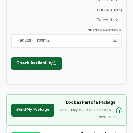
CHECK-OUT
GUESTS & ROOMS
2 adults · 1 room
Check Availability
Book as Part of a Package
Build My Package
Hotel + Flights + Visa + Transfers —
best value.