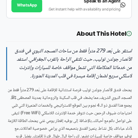
Speak to an Agent
WhatsApp
Get instant help with availability and pricing.
About This Hotel
استقر على بُعد 279 متراً فقط من ساحات المسجد النبوي في فندق
الأنصار جولدن توليب، حيث تلتقي الراحة بالقرب الجغرافي. استفد
من خدماتنا المتكاملة التي تشمل مواقف خاصة للسيارات وإنترنت
لاسلكي سريع لضمان إقامة ميسرة في قلب المدينة المنورة.
يمنحك فندق الأنصار جولدن توليب فرصة استثنائية للإقامة على بُعد 279 متراً فقط من
المسجد النبوي الشريف، مما يضعك في قلب السكينة والروحانية بمدينة المصطفى ﷺ.
يجمع هذا الفندق ذو الـ 4 نجوم بين الموقع الاستراتيجي والخدمات المتميزة التي تلبي
احتياجات ضيوف الرحمن، حيث تتوفر خدمة الإنترنت اللاسلكي (Free WiFi) لتبقى
على تواصل دائم مع أحبائك، بالإضافة إلى بوفيه إفطار يومي غني يمنحك الطاقة اللازمة
لأداء عباداتك بكل نشاط. يتميز الفندق بتصميمه الذي يراعي خصوصية العائلات، مع
توفير مواقف خاصة للسيارات تضمن لك راحة البال طوال فترة إقامتك. بفضل قربه