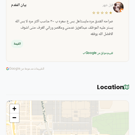
بيان المقدم
قبل شهر
★☆☆☆☆
صراحه الفندق مره مايستاهل بس ع سعره ب ٣٠٠ مناسب اكتر مره لا بس الله
يستر عليه الموظف عبدالعزيز خدمني وماقصر وراني الغرف حتى اشوف
الافضل الله يوفقه
القيمة
تقييم موثق من Google
التقييمات مدعومة من Google
Location
+
−