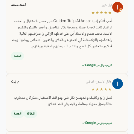
احمد محمد
قبل شهر
★★★★★
أحب أشكر إدارة Golden Tulip Al Ansar على حسن الاستقبال والخدمة
الراقية، كانت تجربة جميلة ومريحة بكل التفاصيل. وأخص بالشكر والتقدير
الأستاذ محمد هشام والأستاذ أُبي على تعاملهم الراقي واحترافيتهم العالية
واهتمامهم بالنزلاء، قمة في الاحترام والأخلاق والتعاون. أشخاص يبيضوا الوجه
فعلًا ويستحقون كل المدح والثناء. الله يعطيهم العافية ويوفقهم .
الخدمة
تقييم موثق من Google
ام ليث
خلال الأسبوع الماضي
★★★★★
فندق رائع ونظيف وخدومين بكل شي وموظف الاستقبال منذر كان متجاوب
معانا وسهل دخولنا ومعامله راقيه وفي قمه الاخلاق
النظافة
الخدمة
تقييم موثق من Google