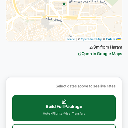
|
©
OpenStreetMap
©
CARTO
Leaflet
279m from Haram
Open in Google Maps
Select dates above to see live rates
Build Full Package
Hotel · Flights · Visa · Transfers