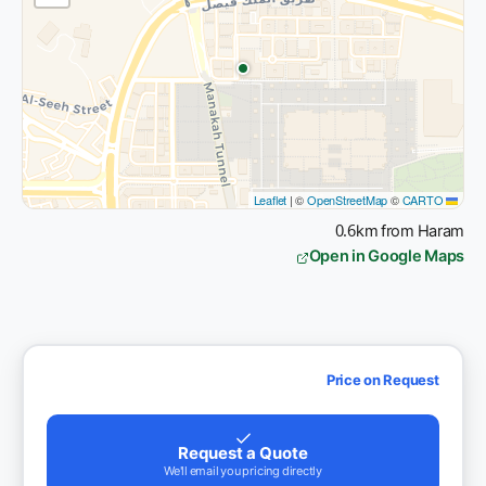
|
©
OpenStreetMap
©
CARTO
Leaflet
0.6km from Haram
Open in Google Maps
Price on Request
Request a Quote
We'll email you pricing directly