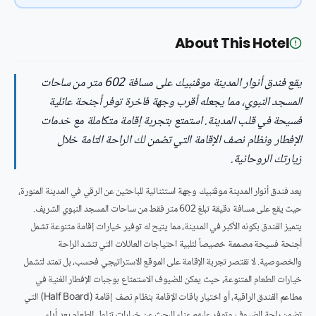
About This Hotel
يقع فندق أنوار المدينة موڤنبيك على مسافة 602 متر من ساحات
المسجد النبوي، مما يجعله أقرب وجهة فاخرة توفر أجنحة عائلية
فسيحة في قلب المدينة. استمتع بتجربة إقامة متكاملة مع خدمات
الإفطار ونظام نصف الإقامة التي تضمن لك الراحة التامة خلال
زيارتك الروحانية.
يعد فندق أنوار المدينة موڤنبيك وجهة استثنائية للباحثين عن الرقي في المدينة المنورة،
حيث يقع على مسافة دقيقة تبلغ 602 متر فقط من ساحات المسجد النبوي الشريف.
يتميز الفندق بكونه الأكبر في المدينة، مما يتيح له توفير خيارات إقامة متنوعة تشمل
أجنحة فسيحة مصممة خصيصاً لتلبية احتياجات العائلات التي تنشد الراحة
والخصوصية. لا تقتصر تجربة الإقامة على الموقع الاستراتيجي فحسب، بل تمتد لتشمل
خيارات الطعام المتنوعة، حيث يمكن للضيوف الاستمتاع بوجبات الإفطار الغنية في
مطاعم الفندق الراقية، أو اختيار باقات الإقامة بنظام نصف إقامة (Half Board) التي
تضمن راحة الضيوف وتوفر عليهم عناء البحث عن خيارات تناول الطعام بعد أداء