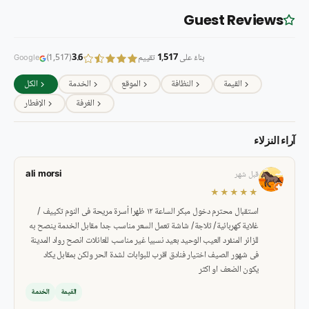
Guest Reviews
بناءً على
1,517
تقييم
3.6
(1,517)
Google
القيمة
النظافة
الموقع
الخدمة
الكل
الغرفة
الإفطار
آراء النزلاء
ali morsi
قبل شهر
★★★★★
استقبال محترم دخول مبكر الساعة ١٢ ظهرا أسرة مريحة فى النوم تكييف /
غلاية كهربائية/ ثلاجة/ شاشة تعمل السعر مناسب جدا مقابل الخدمة ينصح به
للزائر المنفرد العيب الوحيد بعيد نسبيا غير مناسب للعائلات انصح رواد المدينة
فى شهور الصيف اختيار فنادق اقرب للبوابات لشدة الحر ولكن بمقابل يكاد
يكون الضعف او اكثر
القيمة
الخدمة