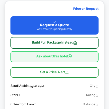
Price on Request
Request a Quote
We'll email you pricing directly
Build Full Package Instead
Ask about this hotel
Set a Price Alert
City
المدينة المنورة, Saudi Arabia
1 Stars
Rating
0.9km from Haram
Distance