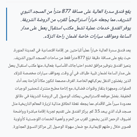
يقع فندق سدرة العالية على مسافة 877 متراً من المسجد النبوي
الشريف، مما يجعله خياراً استراتيجياً للقرب من الروضة الشريفة.
يوفر الفندق خدمات عملية تشمل مكتب استقبال يعمل على مدار
الساعة ومواقف سيارات خاصة لضمان راحة النزلاء.
يعد فندق سدرة العالية خياراً عملياً للباحثين عن إقامة اقتصادية في المدينة المنورة،
حيث يقع على مسافة دقيقة تبلغ 877 متراً فقط من ساحات المسجد النبوي الشريف.
يتميز الفندق بتوفير مرافق تخدم احتياجاتك الأساسية بفعالية، منها مكتب استقبال يعمل
على مدار الساعة لضمان تلبية طلباتك في أي وقت، ومواقف سيارات مخصصة للنزلاء
الذين يفضلون التنقل بمركباتهم الخاصة. الغرف مصممة لتكون مكاناً للراحة بعد أداء
الصلوات، ومجهزة بتلفاز وقنوات فضائية، مع إتاحة مطبخ مشترك لتحضير الوجبات
الخفيفة. بفضل موقعه الاستراتيجي، يمكنك الوصول إلى الروضة الشريفة في دقائق
معدودة سيراً على الأقدام، مما يجعله نقطة انطلاق مثالية لزيارة المعالم التاريخية مثل
مسجد قباء الذي يبعد 3.5 كم. يركز الفندق على تقديم تجربة إقامة مباشرة وواضحة
لضيوف الرحمن الذين يضعون القرب من الحرم وأهمية الخدمات اللوجستية كأولوية
قصوى خلال رحلتهم الإيمانية، مع ضمان سهولة الوصول إلى مراكز التسوق المجاورة.