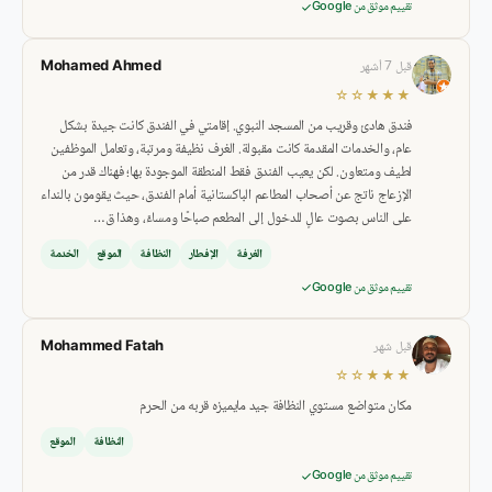
تقييم موثق من Google
Mohamed Ahmed
قبل 7 أشهر
★★★☆☆
فندق هادئ وقريب من المسجد النبوي. إقامتي في الفندق كانت جيدة بشكل
عام، والخدمات المقدمة كانت مقبولة. الغرف نظيفة ومرتبة، وتعامل الموظفين
لطيف ومتعاون. لكن يعيب الفندق فقط المنطقة الموجودة بها؛ فهناك قدر من
الإزعاج ناتج عن أصحاب المطاعم الباكستانية أمام الفندق، حيث يقومون بالنداء
على الناس بصوت عالٍ للدخول إلى المطعم صباحًا ومساءً، وهذا ق…
الغرفة
الإفطار
النظافة
الموقع
الخدمة
تقييم موثق من Google
Mohammed Fatah
قبل شهر
★★★☆☆
مكان متواضع مستوي النظافة جيد مايميزه قربه من الحرم
النظافة
الموقع
تقييم موثق من Google