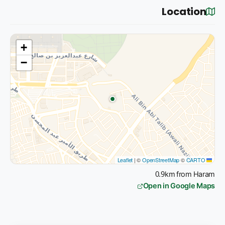
Location
+
−
|
©
OpenStreetMap
©
CARTO
Leaflet
0.9km from Haram
Open in Google Maps