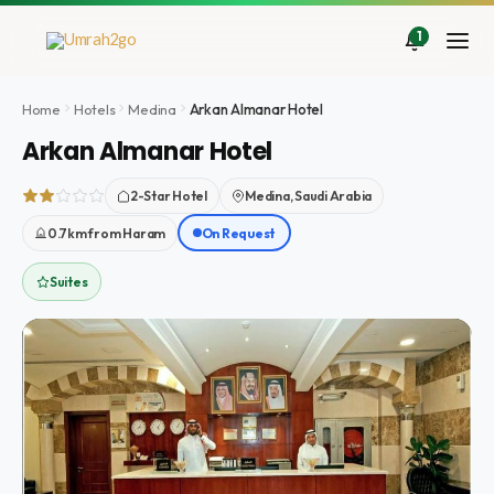
Zum
Inhalt
1
springen
Home
Hotels
Medina
Arkan Almanar Hotel
Arkan Almanar Hotel
2-Star Hotel
Medina, Saudi Arabia
0.7km from Haram
On Request
Suites