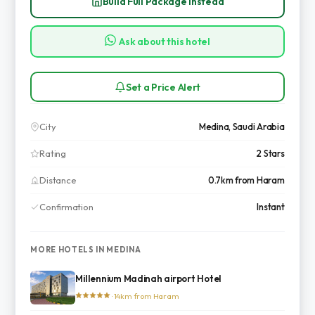
Build Full Package Instead
Ask about this hotel
Set a Price Alert
City
Medina, Saudi Arabia
Rating
2 Stars
Distance
0.7km from Haram
Confirmation
Instant
MORE HOTELS IN MEDINA
Millennium Madinah airport Hotel
· 14km from Haram