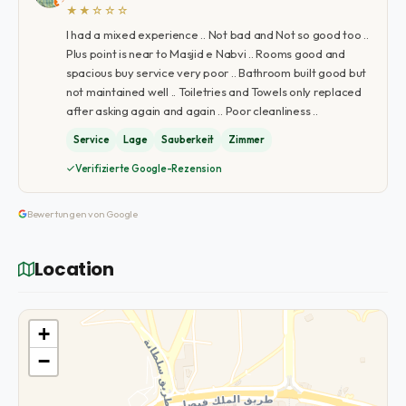
★★☆☆☆
I had a mixed experience .. Not bad and Not so good too ..
Plus point is near to Masjid e Nabvi .. Rooms good and
spacious buy service very poor .. Bathroom built good but
not maintained well .. Toiletries and Towels only replaced
after asking again and again .. Poor cleanliness ..
Service
Lage
Sauberkeit
Zimmer
Verifizierte Google-Rezension
Bewertungen von Google
Location
+
−