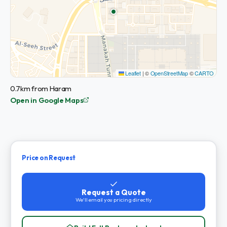
Leaflet
|
©
OpenStreetMap
©
CARTO
0.7km from Haram
Open in Google Maps
Price on Request
Request a Quote
We'll email you pricing directly