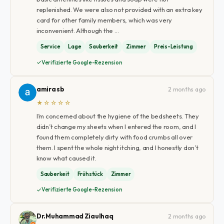
replenished. We were also not provided with an extra key
card for other family members, which was very
inconvenient. Although the …
Service
Lage
Sauberkeit
Zimmer
Preis-Leistung
Verifizierte Google-Rezension
amira sb
2 months ago
★☆☆☆☆
I’m concerned about the hygiene of the bedsheets. They
didn’t change my sheets when I entered the room, and I
found them completely dirty with food crumbs all over
them. I spent the whole night itching, and I honestly don’t
know what caused it.
Sauberkeit
Frühstück
Zimmer
Verifizierte Google-Rezension
Dr.Muhammad Ziaulhaq
2 months ago