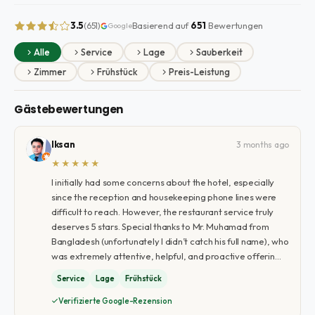
3.5
Basierend auf
651
Bewertungen
(651)
Google
Alle
Service
Lage
Sauberkeit
Zimmer
Frühstück
Preis-Leistung
Gästebewertungen
Iksan
3 months ago
★★★★★
I initially had some concerns about the hotel, especially
since the reception and housekeeping phone lines were
difficult to reach. However, the restaurant service truly
deserves 5 stars. Special thanks to Mr. Muhamad from
Bangladesh (unfortunately I didn’t catch his full name), who
was extremely attentive, helpful, and proactive offerin…
Service
Lage
Frühstück
Verifizierte Google-Rezension