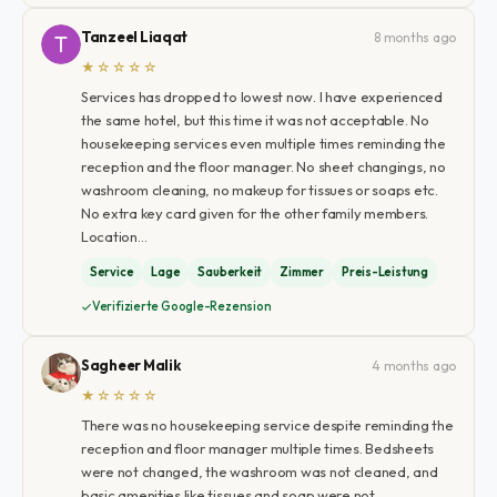
Tanzeel Liaqat
8 months ago
★☆☆☆☆
Services has dropped to lowest now. I have experienced
the same hotel, but this time it was not acceptable. No
housekeeping services even multiple times reminding the
reception and the floor manager. No sheet changings, no
washroom cleaning, no makeup for tissues or soaps etc.
No extra key card given for the other family members.
Location…
Service
Lage
Sauberkeit
Zimmer
Preis-Leistung
Verifizierte Google-Rezension
Sagheer Malik
4 months ago
★☆☆☆☆
There was no housekeeping service despite reminding the
reception and floor manager multiple times. Bedsheets
were not changed, the washroom was not cleaned, and
basic amenities like tissues and soap were not