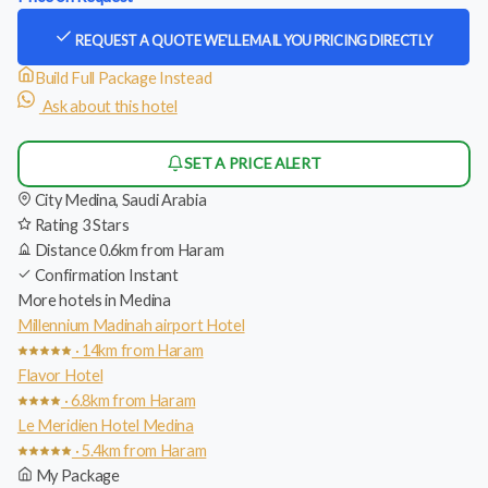
REQUEST A QUOTE
WE'LL EMAIL YOU PRICING DIRECTLY
Build Full Package Instead
Ask about this hotel
SET A PRICE ALERT
City
Medina, Saudi Arabia
Rating
3 Stars
Distance
0.6km from Haram
Confirmation
Instant
More hotels in Medina
Millennium Madinah airport Hotel
· 14km from Haram
Flavor Hotel
· 6.8km from Haram
Le Meridien Hotel Medina
· 5.4km from Haram
My Package