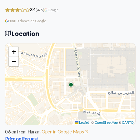
3.4
(469)
Google
Puntuaciones de Google
Location
+
−
Leaflet
|
©
OpenStreetMap
©
CARTO
0.6km from Haram
Open in Google Maps
Price on Request