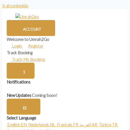
Ir al contenido
ACCOUNT
Welcome to Umrah2Go
Login
Register
Track Booking
Track My Booking
1
Notifications
New Updates
Coming Soon!
ES
Select Language
English
EN
Nederlands
NL
Français
FR
العربية
AR
Türkçe
TR