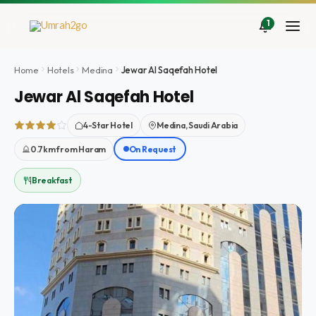
Ir
al
1
contenido
Home
Hotels
Medina
Jewar Al Saqefah Hotel
Jewar Al Saqefah Hotel
4-Star Hotel
Medina, Saudi Arabia
0.7km from Haram
On Request
Breakfast