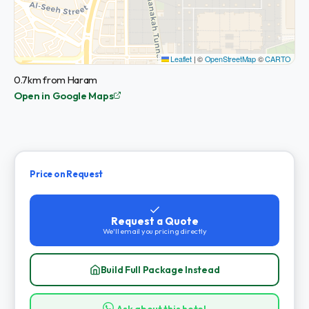
Leaflet
|
©
OpenStreetMap
©
CARTO
0.7km from Haram
Open in Google Maps
Price on Request
Request a Quote
We'll email you pricing directly
Build Full Package Instead
Ask about this hotel