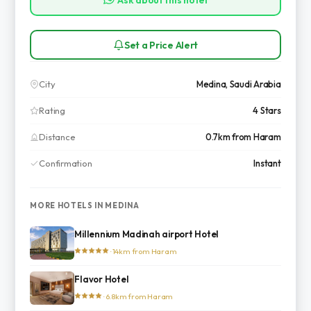
Set a Price Alert
City
Medina, Saudi Arabia
Rating
4 Stars
Distance
0.7km from Haram
Confirmation
Instant
MORE HOTELS IN MEDINA
Millennium Madinah airport Hotel
· 14km from Haram
Flavor Hotel
· 6.8km from Haram