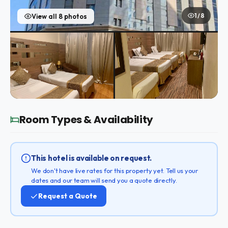
1 / 8
View all 8 photos
Room Types & Availability
This hotel is available on request.
We don't have live rates for this property yet. Tell us your
dates and our team will send you a quote directly.
Request a Quote