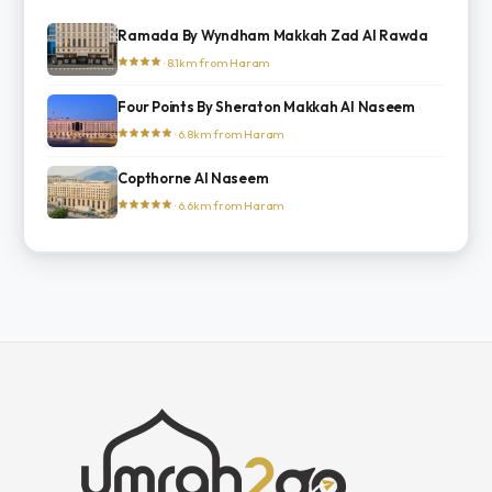
Ramada By Wyndham Makkah Zad Al Rawda
· 8.1km from Haram
Four Points By Sheraton Makkah Al Naseem
· 6.8km from Haram
Copthorne Al Naseem
· 6.6km from Haram