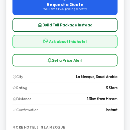
Request a Quote
We'll email you pricing directly
Build Full Package Instead
Ask about this hotel
Set a Price Alert
City
La Mecque, Saudi Arabia
Rating
3 Stars
Distance
1.3km from Haram
Confirmation
Instant
MORE HOTELS IN LA MECQUE