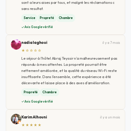
sont a leurs aises par tous, et malgré les réclamations c
sans resultat.
Service
Propreté
Chambre
Avis Google vérifié
nadia laghoui
il y a 7 mois
★☆☆☆☆
Le séjour à l’hôtel Abraj Teyssir n’a malheureusement pas
répondu à mes attentes. La propreté pourrait être
nettement améliorée, et la qualité du réseau Wi-Fi reste
insuffisante. Dans l’ensemble, cette expérience a été
décevante et laisse place à des axes d’amélioration.
Propreté
Chambre
Avis Google vérifié
Karim Alhouni
il y a un mois
★★★★★