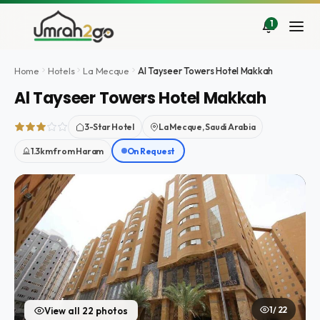
Aller
au
1
contenu
Home
Hotels
La Mecque
Al Tayseer Towers Hotel Makkah
Al Tayseer Towers Hotel Makkah
3-Star Hotel
La Mecque, Saudi Arabia
1.3km from Haram
On Request
1 / 22
View all 22 photos