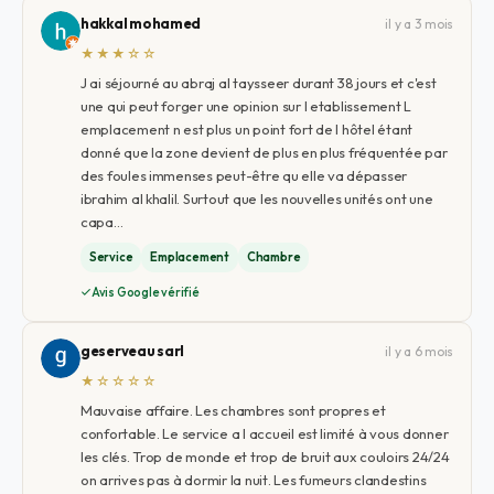
hakkal mohamed
il y a 3 mois
★★★☆☆
J ai séjourné au abraj al taysseer durant 38 jours et c'est
une qui peut forger une opinion sur l etablissement L
emplacement n est plus un point fort de l hôtel étant
donné que la zone devient de plus en plus fréquentée par
des foules immenses peut-être qu elle va dépasser
ibrahim al khalil. Surtout que les nouvelles unités ont une
capa…
Service
Emplacement
Chambre
Avis Google vérifié
geserveau sarl
il y a 6 mois
★☆☆☆☆
Mauvaise affaire. Les chambres sont propres et
confortable. Le service a l accueil est limité à vous donner
les clés. Trop de monde et trop de bruit aux couloirs 24/24
on arrives pas à dormir la nuit. Les fumeurs clandestins