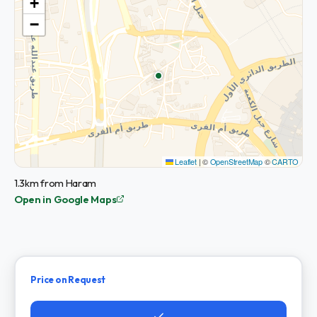
+
−
Leaflet
|
©
OpenStreetMap
©
CARTO
1.3km from Haram
Open in Google Maps
Price on Request