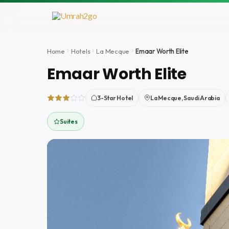
Aller
au
contenu
Home
Hotels
La Mecque
Emaar Worth Elite
Emaar Worth Elite
3-Star Hotel
La Mecque, Saudi Arabia
Suites