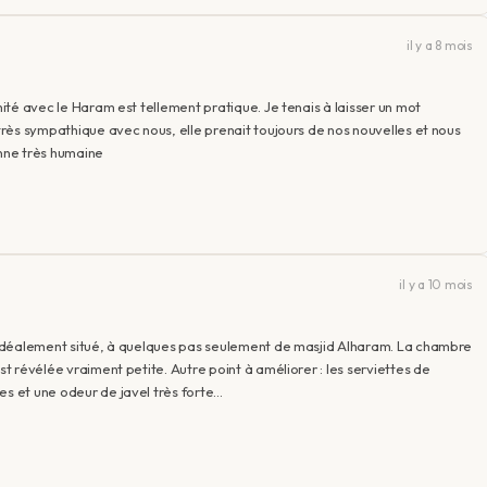
il y a 8 mois
mité avec le Haram est tellement pratique. Je tenais à laisser un mot
 très sympathique avec nous, elle prenait toujours de nos nouvelles et nous
onne très humaine
il y a 10 mois
é. Idéalement situé, à quelques pas seulement de masjid Alharam. La chambre
st révélée vraiment petite. Autre point à améliorer : les serviettes de
es et une odeur de javel très forte…