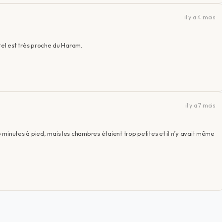
il y a 4 mois
tel est très proche du Haram.
il y a 7 mois
minutes à pied, mais les chambres étaient trop petites et il n’y avait même