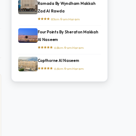
Ramada By Wyndham Makkah
Zad Al Rawda
· 8.1km from Haram
Four Points By Sheraton Makkah
Al Naseem
· 6.8km from Haram
Copthorne Al Naseem
· 6.6km from Haram