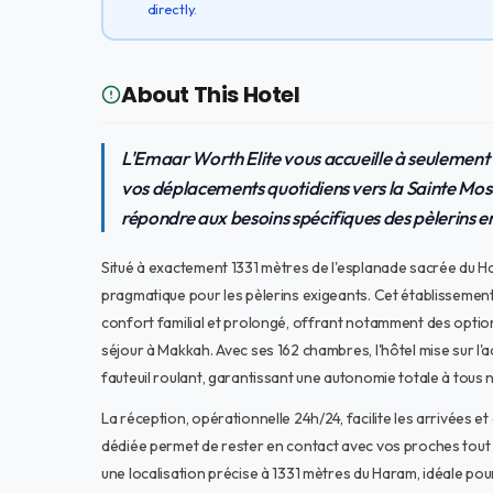
directly.
About This Hotel
L'Emaar Worth Elite vous accueille à seulement 
vos déplacements quotidiens vers la Sainte Mos
répondre aux besoins spécifiques des pèlerins e
Situé à exactement 1331 mètres de l'esplanade sacrée du 
pragmatique pour les pèlerins exigeants. Cet établissement
confort familial et prolongé, offrant notamment des option
séjour à Makkah. Avec ses 162 chambres, l'hôtel mise sur l'acc
fauteuil roulant, garantissant une autonomie totale à tous 
La réception, opérationnelle 24h/24, facilite les arrivées e
dédiée permet de rester en contact avec vos proches tout a
une localisation précise à 1331 mètres du Haram, idéale pour