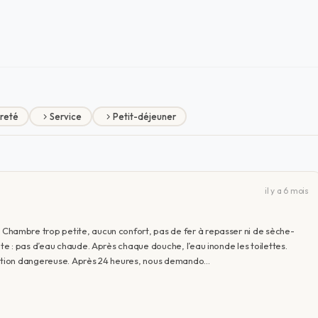
reté
Service
Petit-déjeuner
il y a 6 mois
hambre trop petite, aucun confort, pas de fer à repasser ni de sèche-
e : pas d’eau chaude. Après chaque douche, l’eau inonde les toilettes.
tuation dangereuse. Après 24 heures, nous demando…