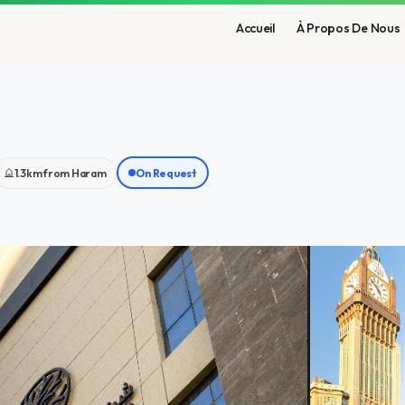
Accueil
À Propos De Nous
1.3km from Haram
On Request