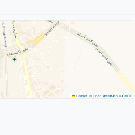
Leaflet
|
©
OpenStreetMap
©
CARTO