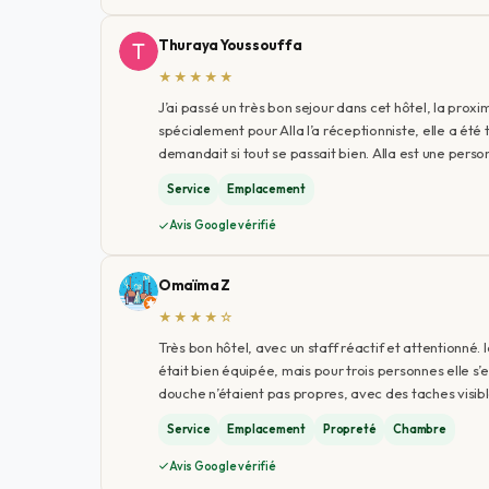
Thuraya Youssouffa
★★★★★
J’ai passé un très bon sejour dans cet hôtel, la proxi
spécialement pour Alla l’a réceptionniste, elle a été
demandait si tout se passait bien. Alla est une pers
Service
Emplacement
Avis Google vérifié
Omaïma Z
★★★★☆
Très bon hôtel, avec un staff réactif et attentionn
était bien équipée, mais pour trois personnes elle s’e
douche n’étaient pas propres, avec des taches visibl
Service
Emplacement
Propreté
Chambre
Avis Google vérifié