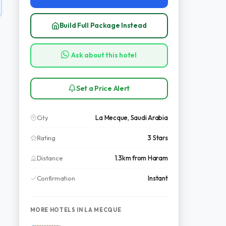
Build Full Package Instead
Ask about this hotel
Set a Price Alert
City
La Mecque, Saudi Arabia
Rating
3 Stars
Distance
1.3km from Haram
Confirmation
Instant
MORE HOTELS IN LA MECQUE