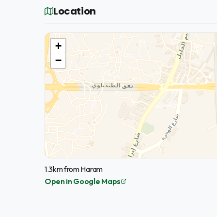
Location
+
−
1.3km from Haram
Open in Google Maps