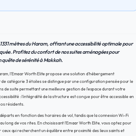
1331 mètres du Haram, offrant une accessibilité optimale pour
quée. Profitez du confort de nos suites aménagées pour
n quête de sérénité à Makkah.
Haram, l'Emaar Worth Elite propose une solution d'hébergement
 de catégorie 3 étoiles se distingue par une configuration pensée pour le
s de suite permettant une meilleure gestion de l'espace durant votre
essibilité : l'intégralité de la structure est conçue pour être accessible en
nos résidents.
t départs en fonction des horaires de vol, tandis que la connexion Wi-Fi
u long de vos rites. En choisissant l'Emaar Worth Elite, vous optez pour
 ceux qui recherchent un équilibre entre proximité des lieux saints et