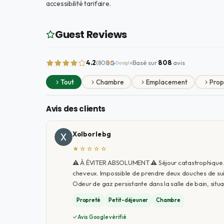
accessibilité tarifaire.
Guest Reviews
4.2
Basé sur
808
avis
(808)
Google
Tout
Chambre
Emplacement
Prop
Avis des clients
Xolbor le bg
★☆☆☆☆
⚠️ À ÉVITER ABSOLUMENT ⚠️ Séjour catastrophique. C
cheveux. Impossible de prendre deux douches de suit
Odeur de gaz persistante dans la salle de bain, si
Propreté
Petit-déjeuner
Chambre
Avis Google vérifié