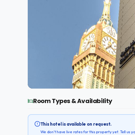
Room Types & Availability
This hotel is available on request.
We don't have live rates for this property yet. Tell us