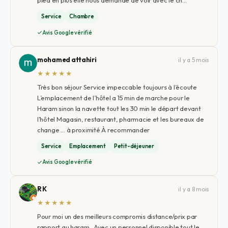
pied en plus elle nous demande de voir avec le ch…
Service
Chambre
Avis Google vérifié
mohamed attahiri
il y a 5 mois
★★★★★
Très bon séjour Service impeccable toujours à l’écoute
L’emplacement de l’hôtel a 15 min de marche pour le
Haram sinon la navette tout les 30 min le départ devant
l’hôtel Magasin, restaurant, pharmacie et les bureaux de
change … à proximité À recommander
Service
Emplacement
Petit-déjeuner
Avis Google vérifié
R K
il y a 8 mois
★★★★★
Pour moi un des meilleurs compromis distance/prix par
rapport au haram . Avec un personnel disponible tout le