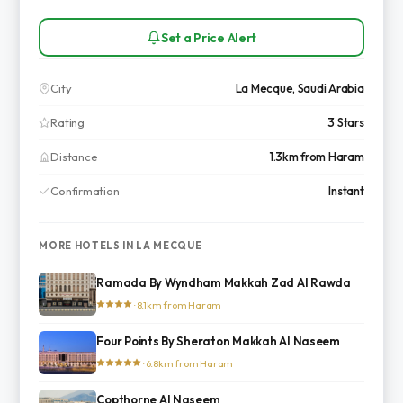
Set a Price Alert
City
La Mecque, Saudi Arabia
Rating
3 Stars
Distance
1.3km from Haram
Confirmation
Instant
MORE HOTELS IN LA MECQUE
Ramada By Wyndham Makkah Zad Al Rawda
· 8.1km from Haram
Four Points By Sheraton Makkah Al Naseem
· 6.8km from Haram
Copthorne Al Naseem