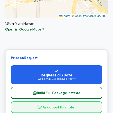
Leaflet
|
©
OpenStreetMap
©
CARTO
1.3km from Haram
Open in Google Maps
Price on Request
Request a Quote
We'll email you pricing directly
Build Full Package Instead
Ask about this hotel