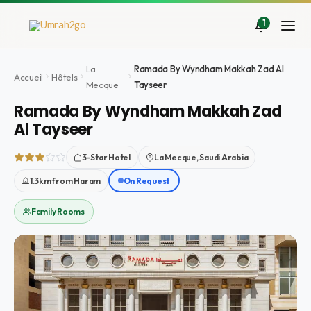
Aller
au
1
contenu
La
Ramada By Wyndham Makkah Zad Al
Accueil
Hôtels
Mecque
Tayseer
Ramada By Wyndham Makkah Zad
Al Tayseer
3-Star Hotel
La Mecque, Saudi Arabia
1.3km from Haram
On Request
Family Rooms