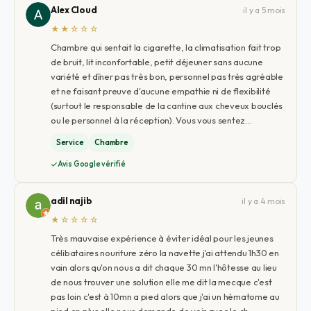
Alex Cloud
il y a 5 mois
★★☆☆☆
Chambre qui sentait la cigarette, la climatisation fait trop
de bruit, lit inconfortable, petit déjeuner sans aucune
variété et dîner pas très bon, personnel pas très agréable
et ne faisant preuve d'aucune empathie ni de flexibilité
(surtout le responsable de la cantine aux cheveux bouclés
ou le personnel à la réception). Vous vous sentez…
Service
Chambre
Avis Google vérifié
adil najib
il y a 4 mois
★☆☆☆☆
Très mauvaise expérience à éviter idéal pour les jeunes
célibataires nouriture zéro la navette j'ai attendu 1h30 en
vain alors qu'on nous a dit chaque 30 mn l'hôtesse au lieu
de nous trouver une solution elle me dit la mecque c'est
pas loin c'est à 10mn a pied alors que j'ai un hématome au