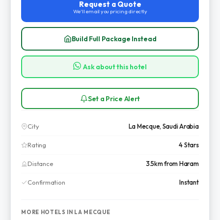
Request a Quote
We'll email you pricing directly
Build Full Package Instead
Ask about this hotel
Set a Price Alert
City
La Mecque, Saudi Arabia
Rating
4 Stars
Distance
3.5km from Haram
Confirmation
Instant
MORE HOTELS IN LA MECQUE