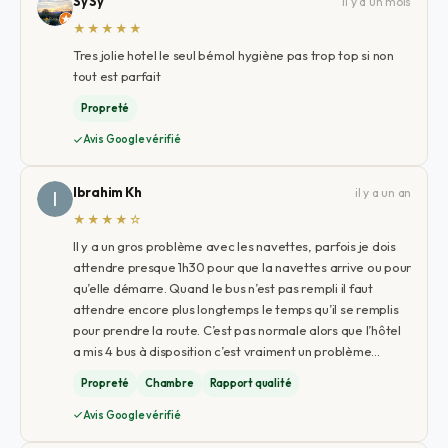
Sy Sy
il y a un mois
★★★★★
Tres jolie hotel le seul bémol hygiène pas trop top si non
tout est parfait
Propreté
Avis Google vérifié
Ibrahim Kh
il y a un an
★★★★☆
Il y a un gros problème avec les navettes, parfois je dois
attendre presque 1h30 pour que la navettes arrive ou pour
qu’elle démarre. Quand le bus n’est pas rempli il faut
attendre encore plus longtemps le temps qu’il se remplis
pour prendre la route. C’est pas normale alors que l’hôtel
a mis 4 bus à disposition c’est vraiment un problème…
Propreté
Chambre
Rapport qualité
Avis Google vérifié