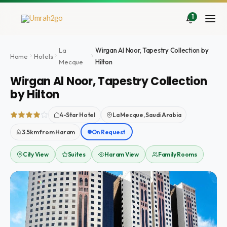
Aller
au
1
contenu
La
Wirgan Al Noor, Tapestry Collection by
Home
Hotels
Mecque
Hilton
Wirgan Al Noor, Tapestry Collection
by Hilton
4-Star Hotel
La Mecque, Saudi Arabia
3.5km from Haram
On Request
City View
Suites
Haram View
Family Rooms