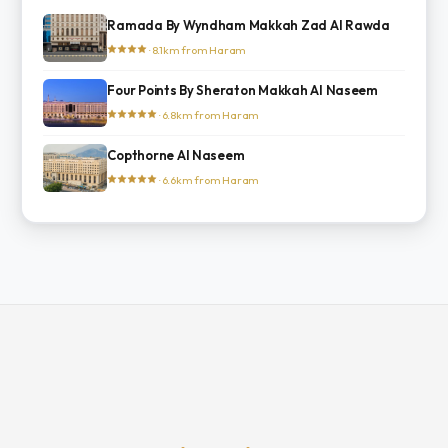
Ramada By Wyndham Makkah Zad Al Rawda
· 8.1km from Haram
Four Points By Sheraton Makkah Al Naseem
· 6.8km from Haram
Copthorne Al Naseem
· 6.6km from Haram