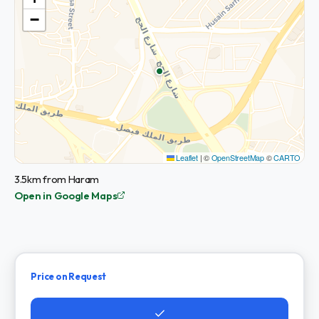
−
Leaflet
|
©
OpenStreetMap
©
CARTO
3.5km from Haram
Open in Google Maps
Price on Request