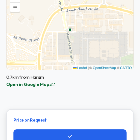
−
Leaflet
|
©
OpenStreetMap
©
CARTO
0.7km from Haram
Open in Google Maps
Price on Request