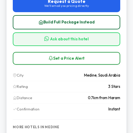
Request a Quote
We'll email you pricing directly
Build Full Package Instead
Ask about this hotel
Set a Price Alert
City
Medine, Saudi Arabia
Rating
3 Stars
Distance
0.7km from Haram
Confirmation
Instant
MORE HOTELS IN MEDINE