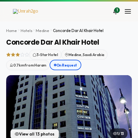
Aller
au
1
contenu
Home
Hotels
Medine
Concorde Dar Al Khair Hotel
Concorde Dar Al Khair Hotel
3-Star Hotel
Medine, Saudi Arabia
0.7km from Haram
On Request
1 / 13
View all 13 photos