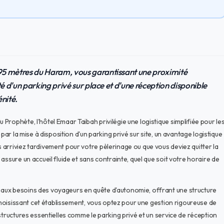
95 mètres du Haram, vous garantissant une proximité
té d'un parking privé sur place et d'une réception disponible
nité.
rophète, l'hôtel Emaar Taibah privilégie une logistique simplifiée pour le
par la mise à disposition d'un parking privé sur site, un avantage logistique
arriviez tardivement pour votre pèlerinage ou que vous deviez quitter la
ssure un accueil fluide et sans contrainte, quel que soit votre horaire de
aux besoins des voyageurs en quête d'autonomie, offrant une structure
 choisissant cet établissement, vous optez pour une gestion rigoureuse de
structures essentielles comme le parking privé et un service de réception