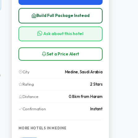
Build Full Package Instead
Ask about this hotel
Set a Price Alert
City
Medine, Saudi Arabia
s
Rating
2 Stars
Distance
0.8km from Haram
Confirmation
Instant
MORE HOTELS IN MEDINE