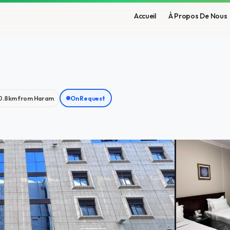
Accueil
À Propos De Nous
0.8km from Haram
On Request