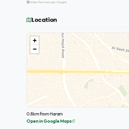
Notes fournies par Google
Location
+
−
0.8km from Haram
Open in Google Maps