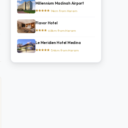
Millennium Madinah Airport
· 14km from Haram
Flavor Hotel
· 6.8km from Haram
Le Meridien Hotel Medina
· 5.4km from Haram