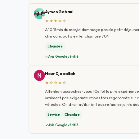
Aymen Gabani
★★★☆☆
A 10 15min du masjid dommage pas de petit déjeuner 
clim donc bof a éviter chambre 704
Chambre
Avis Google vérifié
Nour Djaballah
★☆☆☆☆
Attention accrochez-vous ! Ce fut la pire expérience h
vraiment pas exigeante et pas très regardante sur cer
vétustes. On dirait qu’ils n’ont pas refais les joints 
Service
Chambre
Avis Google vérifié