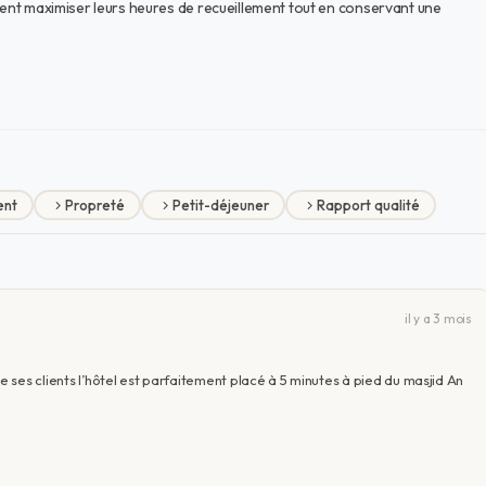
itent maximiser leurs heures de recueillement tout en conservant une
ent
Propreté
Petit-déjeuner
Rapport qualité
il y a 3 mois
de ses clients l’hôtel est parfaitement placé à 5 minutes à pied du masjid An