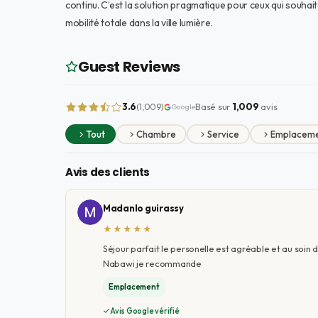
continu. C’est la solution pragmatique pour ceux qui souha
mobilité totale dans la ville lumière.
Guest Reviews
3.6
Basé sur
1,009
avis
(1,009)
Google
Tout
Chambre
Service
Emplacem
Avis des clients
Madanlo guirassy
★★★★★
Séjour parfait le personelle est agréable et au soin 
Nabawi je recommande
Emplacement
Avis Google vérifié