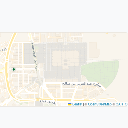
Leaflet
|
©
OpenStreetMap
©
CARTO