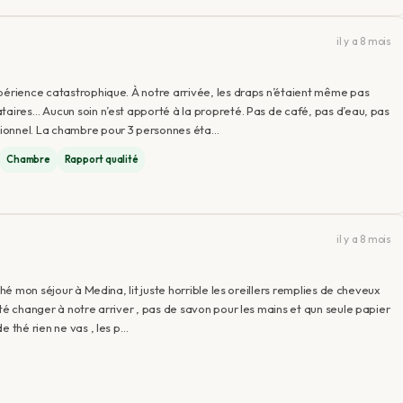
il y a 8 mois
xpérience catastrophique. À notre arrivée, les draps n’étaient même pas
taires… Aucun soin n’est apporté à la propreté. Pas de café, pas d’eau, pas
tionnel. La chambre pour 3 personnes éta…
Chambre
Rapport qualité
il y a 8 mois
ché mon séjour à Medina, lit juste horrible les oreillers remplies de cheveux
té changer à notre arriver , pas de savon pour les mains et qun seule papier
e thé rien ne vas , les p…