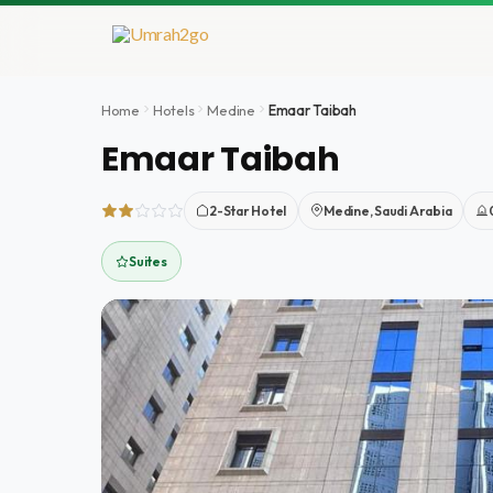
Aller
au
contenu
Home
Hotels
Medine
Emaar Taibah
Emaar Taibah
2-Star Hotel
Medine, Saudi Arabia
Suites