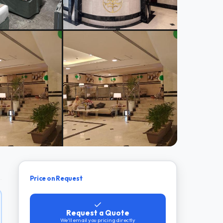
Price on Request
Request a Quote
We'll email you pricing directly