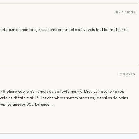
il y a 7 mois
et pour la chambre je suis tomber sur celle où yavais tout les moteur de
il y a un an
ôtelière que je n’ai jamais eu de toute ma vie. Dieu sait que je ne suis
tains détails mais là.. les chambres sont minuscules, les salles de bains
depuis les années 90s. Lorsque …