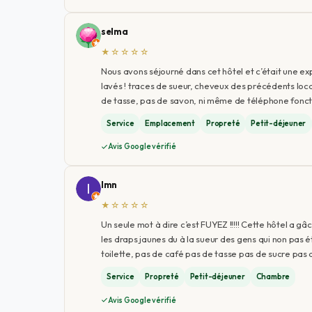
selma
★☆☆☆☆
Nous avons séjourné dans cet hôtel et c’était une e
lavés ! traces de sueur, cheveux des précédents loca
de tasse, pas de savon, ni même de téléphone fonc
Service
Emplacement
Propreté
Petit-déjeuner
Avis Google vérifié
Imn
★☆☆☆☆
Un seule mot à dire c’est FUYEZ !!!!! Cette hôtel a gâ
les draps jaunes du à la sueur des gens qui non pas é
toilette, pas de café pas de tasse pas de sucre pas d
Service
Propreté
Petit-déjeuner
Chambre
Avis Google vérifié