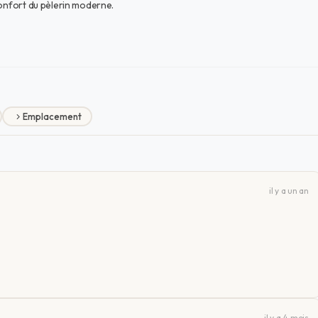
confort du pèlerin moderne.
Emplacement
il y a un an
il y a 4 mois