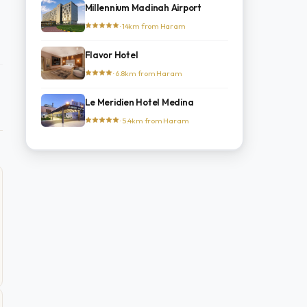
Millennium Madinah Airport
· 14km from Haram
Flavor Hotel
· 6.8km from Haram
Le Meridien Hotel Medina
· 5.4km from Haram