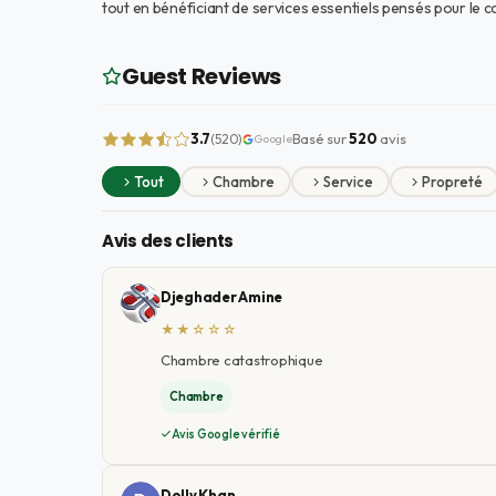
tout en bénéficiant de services essentiels pensés pour le 
Guest Reviews
3.7
Basé sur
520
avis
(520)
Google
Tout
Chambre
Service
Propreté
Avis des clients
Djeghader Amine
★★☆☆☆
Chambre catastrophique
Chambre
Avis Google vérifié
Dolly Khan