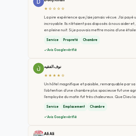
★☆☆☆☆
La pire expérience que j'aie jamais vécue. J'ai payé 
incroyable. Ils n'étaient pas disposés à nous aider e
en pleine nuit. Si je pouvais mettre moins d'une étoile, 
Service
Propreté
Chambre
Avis Google vérifié
نوف الفقيه
★★★★☆
Un hôtel magnifique et paisible, remarquable par sa
l'obtention d'une chambre plus spacieuse fut une agré
l'employée du matin fut très chaleureux. Que Dieu la 
Service
Emplacement
Chambre
Avis Google vérifié
Ali Ali