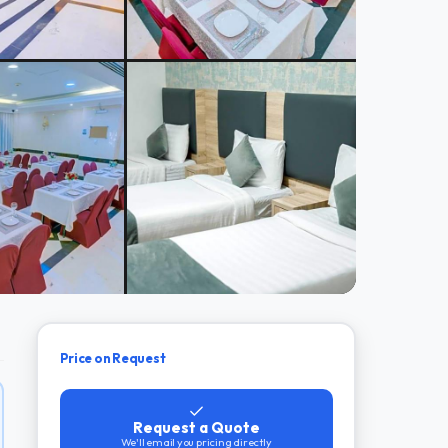
Price on Request
Request a Quote
We'll email you pricing directly