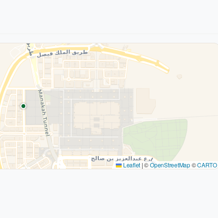
Leaflet
|
©
OpenStreetMap
©
CARTO