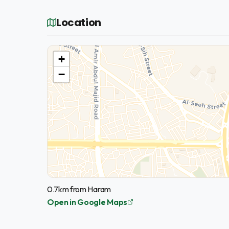
Location
+
−
0.7km from Haram
Open in Google Maps