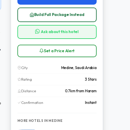
Build Full Package Instead
Ask about this hotel
e
Set a Price Alert
City
Medine, Saudi Arabia
Rating
3 Stars
Distance
0.7km from Haram
Confirmation
Instant
e
MORE HOTELS IN MEDINE