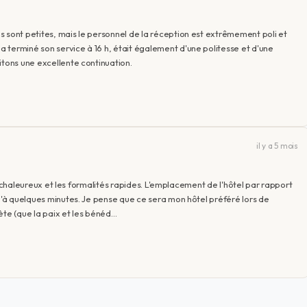
 sont petites, mais le personnel de la réception est extrêmement poli et
 terminé son service à 16 h, était également d'une politesse et d'une
itons une excellente continuation.
il y a 5 mois
rès chaleureux et les formalités rapides. L'emplacement de l'hôtel par rapport
qu'à quelques minutes. Je pense que ce sera mon hôtel préféré lors de
ète (que la paix et les bénéd…