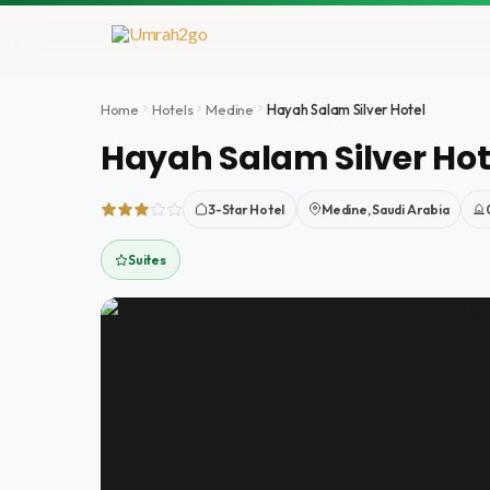
Aller
au
contenu
Home
Hotels
Medine
Hayah Salam Silver Hotel
Hayah Salam Silver Hot
3-Star Hotel
Medine, Saudi Arabia
Suites