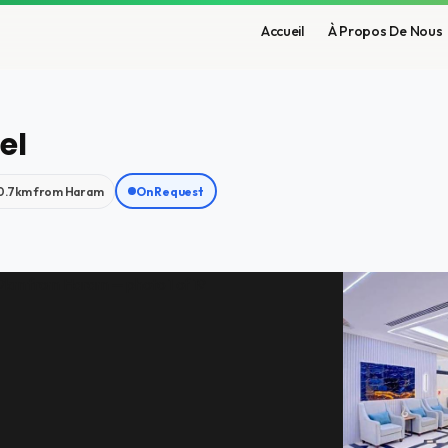
Accueil
À Propos De Nous
el
0.7km from Haram
On Request