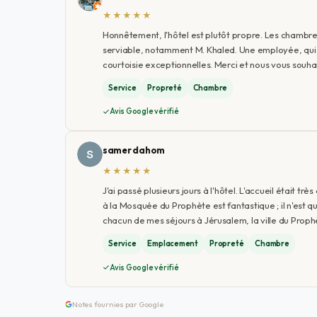
★★★★★
Honnêtement, l'hôtel est plutôt propre. Les chambres
serviable, notamment M. Khaled. Une employée, qui a
courtoisie exceptionnelles. Merci et nous vous souha
Service
Propreté
Chambre
Avis Google vérifié
samer dahom
★★★★★
J'ai passé plusieurs jours à l'hôtel. L'accueil était t
à la Mosquée du Prophète est fantastique ; il n'est 
chacun de mes séjours à Jérusalem, la ville du Proph
Service
Emplacement
Propreté
Chambre
Avis Google vérifié
Notes fournies par Google