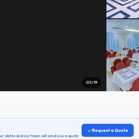
1 / 19
Request a Quote
 your dates and our team will send you a quote