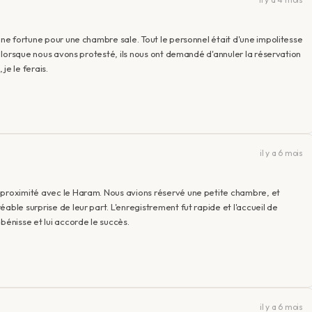
une fortune pour une chambre sale. Tout le personnel était d'une impolitesse
t, lorsque nous avons protesté, ils nous ont demandé d'annuler la réservation
je le ferais.
il y a 6 mois
 proximité avec le Haram. Nous avions réservé une petite chambre, et
able surprise de leur part. L'enregistrement fut rapide et l'accueil de
bénisse et lui accorde le succès.
il y a 6 mois