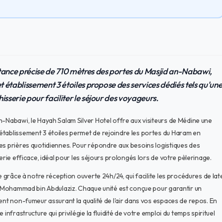
stance précise de 710 mètres des portes du Masjid an-Nabawi,
t établissement 3 étoiles propose des services dédiés tels qu'un
isserie pour faciliter le séjour des voyageurs.
n-Nabawi, le Hayah Salam Silver Hotel offre aux visiteurs de Médine une
établissement 3 étoiles permet de rejoindre les portes du Haram en
es prières quotidiennes. Pour répondre aux besoins logistiques des
erie efficace, idéal pour les séjours prolongés lors de votre pèlerinage.
e grâce à notre réception ouverte 24h/24, qui facilite les procédures de lat
ce Mohammad bin Abdulaziz. Chaque unité est conçue pour garantir un
ent non-fumeur assurant la qualité de l'air dans vos espaces de repos. En
infrastructure qui privilégie la fluidité de votre emploi du temps spirituel