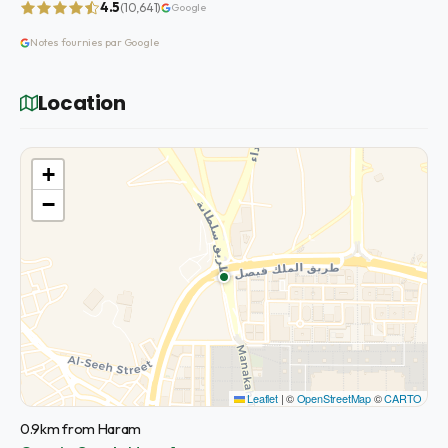
4.5
(10,641)
Google
Notes fournies par Google
Location
+
−
Leaflet
|
©
OpenStreetMap
©
CARTO
0.9km from Haram