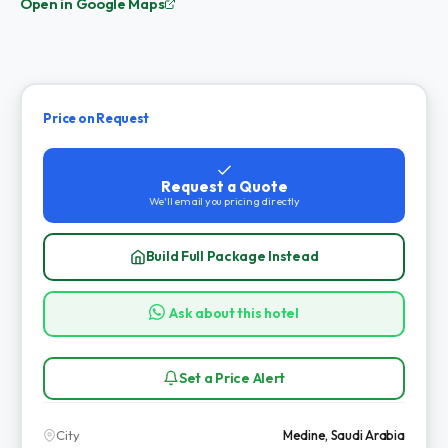
Open in Google Maps
Price on Request
Request a Quote
We'll email you pricing directly
Build Full Package Instead
Ask about this hotel
Set a Price Alert
City
Medine, Saudi Arabia