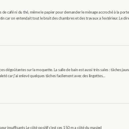
 de café ni du thé, même le papier pour demander le ménage accroché à la porte
tin car on entendait tout le bruit des chambres et des travaux a l’extérieur. Le di
es dégoûtantes sur la moquette. La salle de bain est aussi très sales : tâches jaunât
leté car j'ai enlevé quelques tâches facilement avec des lingettes…
ur insuffisants Le côté positif c'est ces 150 m a côté du masjed