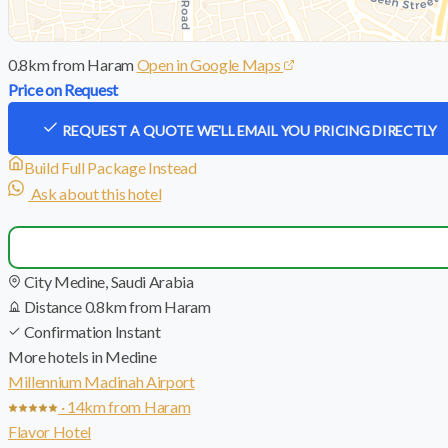
0.8km from Haram
Open in Google Maps
Price on Request
REQUEST A QUOTE
WE'LL EMAIL YOU PRICING DIRECTLY
Build Full Package Instead
Ask about this hotel
City
Medine, Saudi Arabia
Distance
0.8km from Haram
Confirmation
Instant
More hotels in Medine
Millennium Madinah Airport
· 14km from Haram
Flavor Hotel