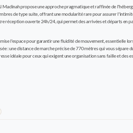
Al Madinah propose une approche pragmatique et raffinée de l'héber
mbres de type suite, offrant une modularité rare pour assurer l'intim
otre réception ouverte 24h/24, qui permet des arrivées et départs en p
timise l'espace pour garantir une fluidité de mouvement, essentielle lor
isée : une distance de marche précise de 770 mètres qui vous sépare d
resse idéale pour ceux qui exigent une organisation sans faille et des