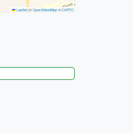
Leaflet
|
©
OpenStreetMap
©
CARTO