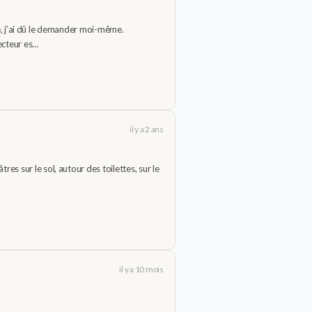
, j’ai dû le demander moi-même.
recteur es…
il y a 2 ans
res sur le sol, autour des toilettes, sur le
il y a 10 mois