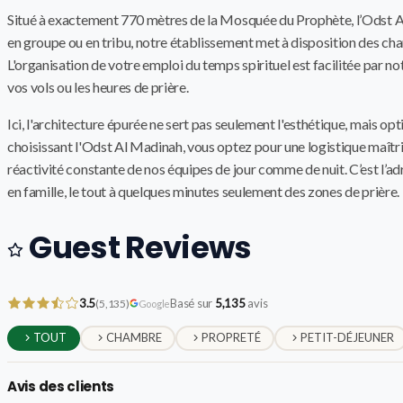
Situé à exactement 770 mètres de la Mosquée du Prophète, l’Odst 
en groupe ou en tribu, notre établissement met à disposition des cha
L'organisation de votre emploi du temps spirituel est facilitée par n
vos vols ou les heures de prière.
Ici, l'architecture épurée ne sert pas seulement l'esthétique, mais op
choisissant l'Odst Al Madinah, vous optez pour une logistique maîtr
réactivité constante de nos équipes de jour comme de nuit. C’est l’ad
en famille, le tout à quelques minutes seulement des zones de prière.
Guest Reviews
3.5
Basé sur
5,135
avis
(5,135)
Google
TOUT
CHAMBRE
PROPRETÉ
PETIT-DÉJEUNER
Avis des clients