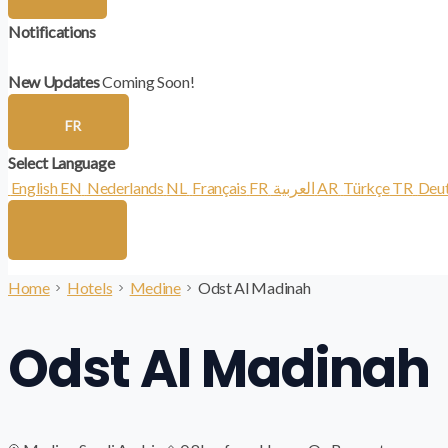
Notifications
New Updates
Coming Soon!
FR
Select Language
English
EN
Nederlands
NL
Français
FR
العربية
AR
Türkçe
TR
Deu
Home
Hotels
Medine
Odst Al Madinah
Odst Al Madinah