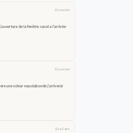
il y a un an
'ouverture de la fenêtre cassé a l'arrivée
il y a un an
1ere une odeur nauséabonde j’arriverai
il y a 2 ans