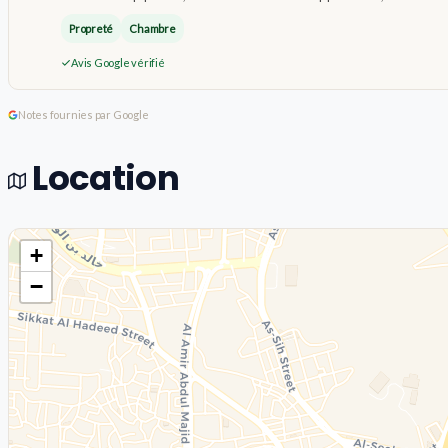
Propreté
Chambre
Avis Google vérifié
Notes fournies par Google
Location
+
−