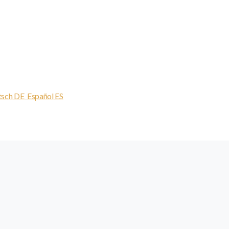
tsch
DE
Español
ES