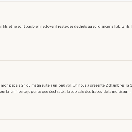
lits et ne sont pas bien nettoyer il reste des dechets au sol d'anciens habitants. L
 mon papa à 2h du matin suite à un long vol. On nous a présenté 2 chambres, la 
r la luminosité je pense que c’est raté .. la sdb sale des traces, de la moisissur…