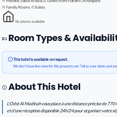
Medine, Saudi Arabia
0.8km from Haram
On Request
Family Rooms
Suites
No photos available
Room Types & Availabili
This hotel is available on request.
We don't have live rates for this property yet. Tell us your dates and ou
About This Hotel
L'Odst Al Madinah vous place à une distance précise de 770 m
et d'une réception disponible 24h/24 pour organiser votre séjo