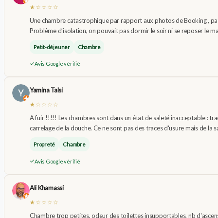
★☆☆☆☆
Une chambre catastrophique par rapport aux photos de Booking , pas
Problème d’isolation, on pouvait pas dormir le soir ni se reposer le ma
Petit-déjeuner
Chambre
Avis Google vérifié
Yamina Talsi
★☆☆☆☆
A fuir !!!!! Les chambres sont dans un état de saleté inacceptable : trac
carrelage de la douche. Ce ne sont pas des traces d'usure mais de la sa
Propreté
Chambre
Avis Google vérifié
Ali Khamassi
★☆☆☆☆
Chambre trop petites, odeur des toilettes insupportables, nb d'ascense