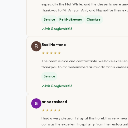
especially the Flat White, and the desserts were am
thank you to Mr. Aniyan, Anil, and Najmul for their e
Service
Petit-déjeuner
Chambre
Avis Google vérifié
Budi Hartono
★★★★★
The room is nice and comfortable..we have excellence
thank you to mr mohammed azimuddin fir his kindnes
Service
Avis Google vérifié
arina rasheed
★★★★★
I had a very pleasant stay at this hotel. It is very 
out was the excellent hospitality from the restaura