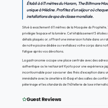
Établi à 611 mètres du Haram, The Biltmore Madi
unique à Médine. Profitez d'un séjour où chaque
installations de spa de classe mondiale.
Situé à exactement 611 mètres de la Mosquée du Prophète, T
privilégie l'espace et la lumière. Cet établissement 5 étoil
détails plaqués or, offrant une immersion totale dans un r
de notre piscine dédiée ou revitalisez votre corps dans no
fatigue après vos dévotions.
La gastronomie occupe une place centrale avec des adres
authentique ou le restaurant Kyoto pour une expérience ja
incontournable pour savourer des thés d'exception dans un
immédiate avec le cimetière Al-Baqi et des salles de confé
pèlerinage et les standards de l'hôtellerie de luxe internati
Guest Reviews