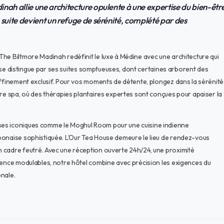
nah allie une architecture opulente à une expertise du bien-êtr
 suite devient un refuge de sérénité, complété par des
he Biltmore Madinah redéfinit le luxe à Médine avec une architecture qui
es se distingue par ses suites somptueuses, dont certaines arborent des
affinement exclusif. Pour vos moments de détente, plongez dans la sérénité
tre spa, où des thérapies plantaires expertes sont conçues pour apaiser la
ses iconiques comme le Moghul Room pour une cuisine indienne
ponaise sophistiquée. L'Our Tea House demeure le lieu de rendez-vous
 cadre feutré. Avec une réception ouverte 24h/24, une proximité
rence modulables, notre hôtel combine avec précision les exigences du
onale.