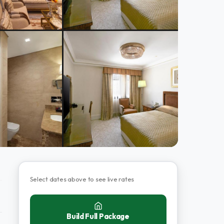
Select dates above to see live rates
Build Full Package