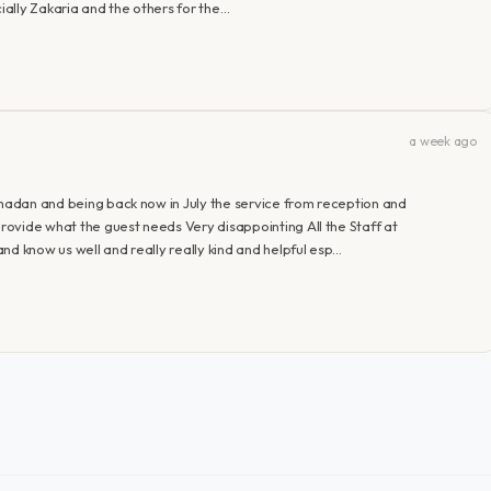
ally Zakaria and the others for the…
a week ago
amadan and being back now in July the service from reception and
ovide what the guest needs Very disappointing All the Staff at
nd know us well and really really kind and helpful esp…