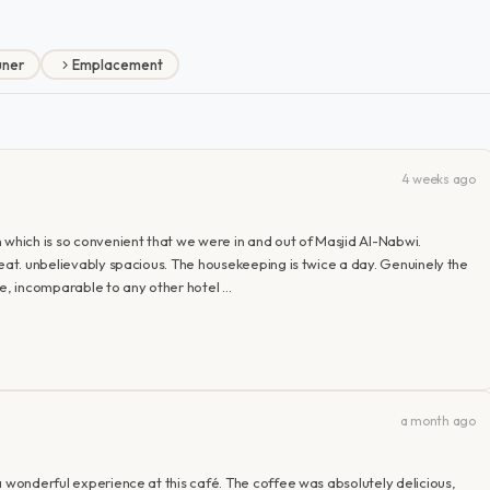
uner
Emplacement
4 weeks ago
 which is so convenient that we were in and out of Masjid Al-Nabwi.
reat. unbelievably spacious. The housekeeping is twice a day. Genuinely the
vice, incomparable to any other hotel …
a month ago
a wonderful experience at this café. The coffee was absolutely delicious,