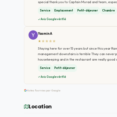
special thank you to Captain Murad and team, especi
Service
Emplacement
Petit-déjeuner
Chambre
Avis Google vérifié
Yasmin A
★☆☆☆☆
Staying here for over 15 years but since this year R
management downstairs is terrible They can never pr
housekeeping and in the restaurant are really good a
Service
Petit-déjeuner
Avis Google vérifié
Notes fournies par Google
Location