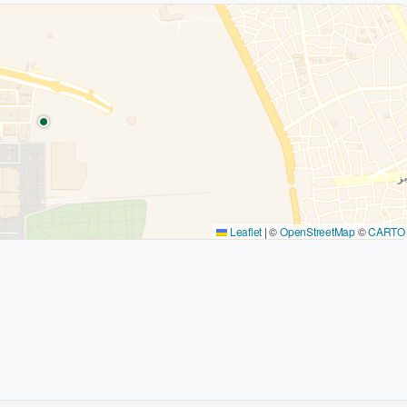
Leaflet
|
©
OpenStreetMap
©
CARTO