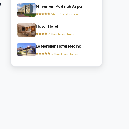
e
Millennium Madinah Airport
· 14km from Haram
Flavor Hotel
· 6.8km from Haram
Le Meridien Hotel Medina
· 5.4km from Haram