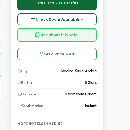
Hotel · Flights · Visa · Transfers
Check Room Availability
Ask about this hotel
Set a Price Alert
City
Medine, Saudi Arabia
Rating
5 Stars
Distance
0.6km from Haram
Confirmation
Instant
MORE HOTELS IN MEDINE