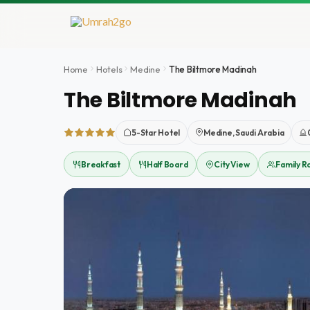
Aller
au
contenu
Home
Hotels
Medine
The Biltmore Madinah
The Biltmore Madinah
5-Star Hotel
Medine, Saudi Arabia
Breakfast
Half Board
City View
Family 