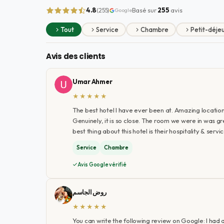
4.8
Basé sur
255
avis
(255)
Google
Tout
Service
Chambre
Petit-déje
Avis des clients
Umar Ahmer
★★★★★
The best hotel I have ever been at. Amazing location
Genuinely, it is so close. The room we were in was g
best thing about this hotel is their hospitality & ser
Service
Chambre
Avis Google vérifié
روض الجاسم
★★★★★
You can write the following review on Google: I had 