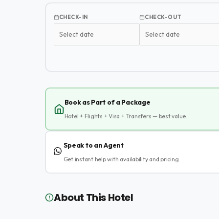
CHECK-IN
CHECK-OUT
Book as Part of a Package
Hotel + Flights + Visa + Transfers — best value.
Speak to an Agent
Get instant help with availability and pricing.
About This Hotel