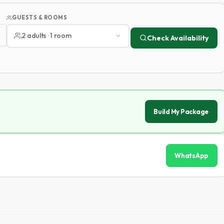
GUESTS & ROOMS
2 adults · 1 room
Check Availability
Build My Package
WhatsApp