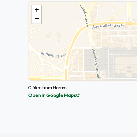
+
−
0.6km from Haram
Open in Google Maps