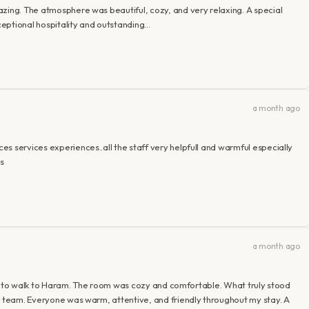
azing. The atmosphere was beautiful, cozy, and very relaxing. A special
xceptional hospitality and outstanding…
a month ago
s services experiences..all the staff very helpfull and warmful especially
s
a month ago
near to walk to Haram. The room was cozy and comfortable. What truly stood
nt team. Everyone was warm, attentive, and friendly throughout my stay. A