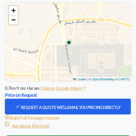
+
−
Leaflet
|
©
OpenStreetMap
©
CARTO
0.7km from Haram
Open in Google Maps
Price on Request
REQUEST A QUOTE
WE'LL EMAIL YOU PRICING DIRECTLY
Build Full Package Instead
Ask about this hotel