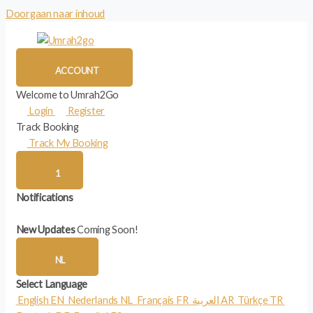
Doorgaan naar inhoud
ACCOUNT
Welcome to Umrah2Go
Login
Register
Track Booking
Track My Booking
1
Notifications
New Updates
Coming Soon!
NL
Select Language
English
EN
Nederlands
NL
Français
FR
العربية
AR
Türkçe
TR