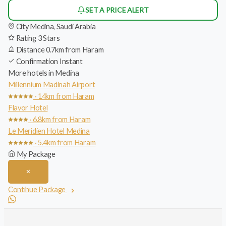
SET A PRICE ALERT
City
Medina, Saudi Arabia
Rating
3 Stars
Distance
0.7km from Haram
Confirmation
Instant
More hotels in Medina
Millennium Madinah Airport
· 14km from Haram
Flavor Hotel
· 6.8km from Haram
Le Meridien Hotel Medina
· 5.4km from Haram
My Package
Continue Package