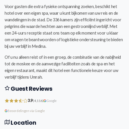
Voor gasten die extra fysieke ontspanning zoeken, beschikt het
hotel over een eigen spa, waar u kunt bijkomen van uw reis en de
wandelingen in de stad. De 336 kamers zijn efficiënt ingericht voor
pelgrims die waarde hechten aan een gestroomlijnd verblijf. Met
een 24-uurs receptie staat ons team op elk moment voor u klaar
om vragen te beantwoorden of logistieke ondersteuning te bieden
bij uw verblijf in Medina.
Of u nu alleen reist of in een groep, de combinatie van de nabijheid
tot de moskee en de aanwezige faciliteiten zoals de spa en het
eigen restaurant, maakt dit hotel een functionele keuze voor uw
verblijf tijdens Umrah.
Guest Reviews
3.9
(4,116)
Google
Beoordelingen via Google
Location