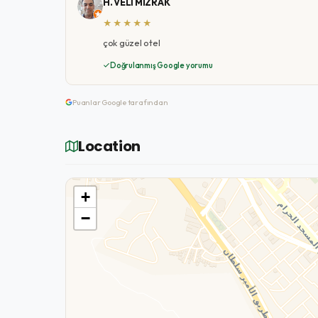
H. VELİ MIZRAK
★★★★★
çok güzel otel
Doğrulanmış Google yorumu
Puanlar Google tarafından
Location
+
−