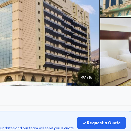
1 / 14
Request a Quote
 your dates and our team will send you a quote