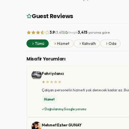
Guest Reviews
3.9
3,415
yoruma göre
(3,415)
Google
Tümü
Hizmet
Kahvaltı
Oda
Misafir Yorumları
Fahri yılancı
★☆☆☆☆
Çalışan personelin hizmeti yok denecek kadar az. Bu
Hizmet
Doğrulanmış Google yorumu
Mehmet Ezher GUNAY