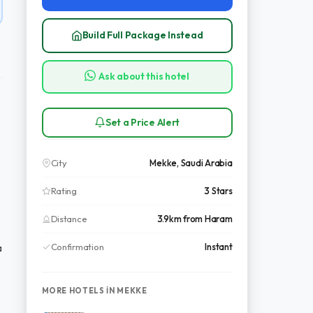
Build Full Package Instead
Ask about this hotel
Set a Price Alert
City
Mekke, Saudi Arabia
a
Rating
3 Stars
Distance
3.9km from Haram
Confirmation
Instant
a
MORE HOTELS IN MEKKE