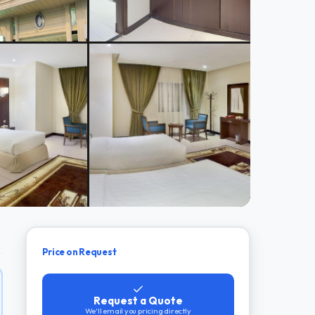
Price on Request
Request a Quote
We'll email you pricing directly