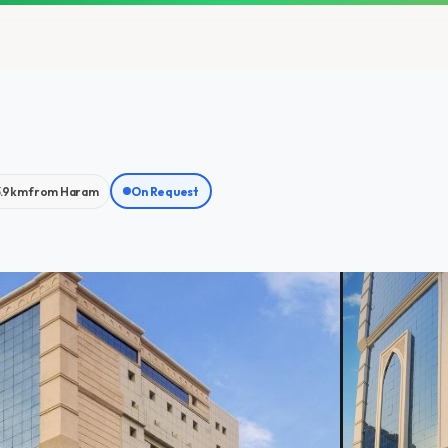
3.9km from Haram
On Request