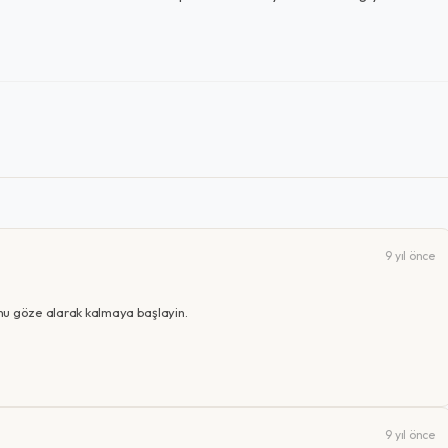
9 yıl önce
nu göze alarak kalmaya başlayin.
9 yıl önce