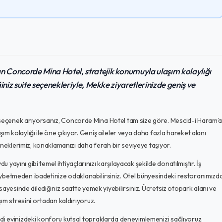
 Concorde Mina Hotel, stratejik konumuyla ulaşım kolaylığı
iniz suite seçenekleriyle, Mekke ziyaretlerinizde geniş ve
seçenek arıyorsanız, Concorde Mina Hotel tam size göre. Mescid-i Haram’
 kolaylığı ile öne çıkıyor. Geniş aileler veya daha fazla hareket alanı
eneklerimiz, konaklamanızı daha ferah bir seviyeye taşıyor.
 yayını gibi temel ihtiyaçlarınızı karşılayacak şekilde donatılmıştır. İş
 kaybetmeden ibadetinize odaklanabilirsiniz. Otel bünyesindeki restoranımızd
ayesinde dilediğiniz saatte yemek yiyebilirsiniz. Ücretsiz otopark alanı ve
ım stresini ortadan kaldırıyoruz.
i evinizdeki konforu kutsal topraklarda deneyimlemenizi sağlıyoruz.