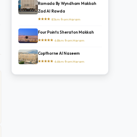
Ramada By Wyndham Makkah
Zad Al Rawda
· 8.1km from Haram
Four Points Sheraton Makkah
· 6.8km from Haram
Copthorne Al Naseem
· 6.6km from Haram