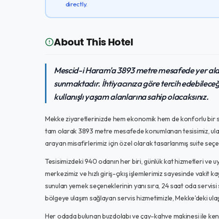
directly.
About This Hotel
Mescid-i Haram'a 3893 metre mesafede yer alan
sunmaktadır. İhtiyacınıza göre tercih edebileceğ
kullanışlı yaşam alanlarına sahip olacaksınız.
Mekke ziyaretlerinizde hem ekonomik hem de konforlu bir 
tam olarak 3893 metre mesafede konumlanan tesisimiz, ulaşım
arayan misafirlerimiz için özel olarak tasarlanmış suite seç
Tesisimizdeki 940 odanın her biri, günlük kat hizmetleri ve uydu
merkezimiz ve hızlı giriş-çıkış işlemlerimiz sayesinde vakit
sunulan yemek seçeneklerinin yanı sıra, 24 saat oda servisi s
bölgeye ulaşım sağlayan servis hizmetimizle, Mekke'deki ulaş
Her odada bulunan buzdolabı ve çay-kahve makinesi ile kend