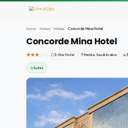
İçeriğe
atla
Home
Hotels
Mekke
Concorde Mina Hotel
Concorde Mina Hotel
3-Star Hotel
Mekke, Saudi Arabia
Suites