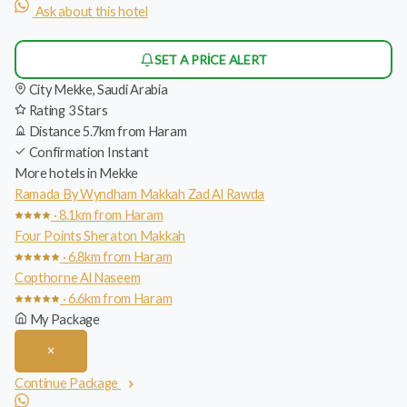
Ask about this hotel
SET A PRICE ALERT
City
Mekke, Saudi Arabia
Rating
3 Stars
Distance
5.7km from Haram
Confirmation
Instant
More hotels in Mekke
Ramada By Wyndham Makkah Zad Al Rawda
· 8.1km from Haram
Four Points Sheraton Makkah
· 6.8km from Haram
Copthorne Al Naseem
· 6.6km from Haram
My Package
Continue Package