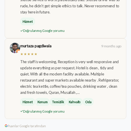
rude, he didn't get simple ethics to talk. Never recommend to
stay here in future.
Hizmet
Doğrulanmış Google yorumu
murtaza pagdiwala
9 months ago
★★★★★
The staff is welcoming, Reception is very well responsive and
update everything as per request. Hotel is clean , tidy and
quiet. With all the modern facility available. Multiple
restaurant and super markets available nearby . Refrigerator,
electric tea kettle, coffee/tea pouches, drinking water , clean
and fresh towels, Quran, Musallah ,…
Hizmet
Konum
Temizlik
Kahvaltı
Oda
Doğrulanmış Google yorumu
Puanlar Google tarafından