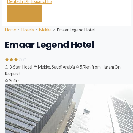
Deutsch
DE
Español
ES
Home
Hotels
Mekke
Emaar Legend Hotel
Emaar Legend Hotel
3-Star Hotel
Mekke, Saudi Arabia
5.7km from Haram
On
Request
Suites