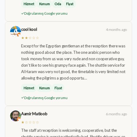
Hizmet
Konum
Oda
Fiyat
Doğrulanmış Google yorumu
cool kool
4 months ago
★★☆☆☆
Except for the Egyptian gentleman at the reception there was
nothing good about the place. The one arabic person who
took money from us was very rude and non cooperative guy,
don't like to see his grumpy face again. The shuttle service for
Al Haram was very not good, the timetable is very limited not
allowing the pilgrims a good opportu…
Hizmet
Konum
Fiyat
Doğrulanmış Google yorumu
Aamir Matloob
6 months ago
★☆☆☆☆
The staff at reception is welcoming, cooperative, but the
shuttle service is worst pathetically bad. Shuttle driver was so