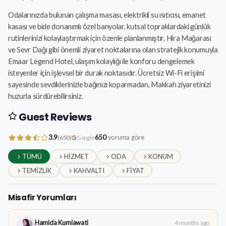
Odalarınızda bulunan çalışma masası, elektrikli su ısıtıcısı, emanet
kasası ve bide donanımlı özel banyolar, kutsal topraklardaki günlük
rutinlerinizi kolaylaştırmak için özenle planlanmıştır. Hira Mağarası
ve Sevr Dağı gibi önemli ziyaret noktalarına olan stratejik konumuyla
Emaar Legend Hotel, ulaşım kolaylığı ile konforu dengelemek
isteyenler için işlevsel bir durak noktasıdır. Ücretsiz Wi-Fi erişimi
sayesinde sevdiklerinizle bağınızı koparmadan, Makkah ziyaretinizi
huzurla sürdürebilirsiniz.
Guest Reviews
3.9
650
yoruma göre
(650)
Google
TÜMÜ
HIZMET
ODA
KONUM
TEMIZLIK
KAHVALTI
FIYAT
Misafir Yorumları
Hamida Kurniawati
4 months ago