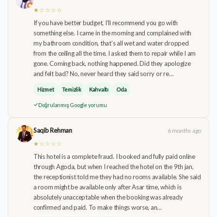
★☆☆☆☆
If you have better budget, I’ll recommend you go with
something else. I came in the morning and complained with
my bathroom condition, that’s all wet and water dropped
from the ceiling all the time. I asked them to repair while I am
gone. Coming back, nothing happened. Did they apologize
and felt bad? No, never heard they said sorry or re…
Hizmet
Temizlik
Kahvaltı
Oda
Doğrulanmış Google yorumu
Saqib Rehman
6 months ago
★☆☆☆☆
This hotel is a complete fraud. I booked and fully paid online
through Agoda, but when I reached the hotel on the 9th jan,
the receptionist told me they had no rooms available. She said
a room might be available only after Asar time, which is
absolutely unacceptable when the booking was already
confirmed and paid. To make things worse, an…