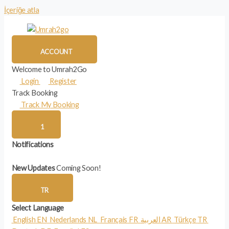
İçeriğe atla
ACCOUNT
Welcome to Umrah2Go
Login
Register
Track Booking
Track My Booking
1
Notifications
New Updates
Coming Soon!
TR
Select Language
English
EN
Nederlands
NL
Français
FR
العربية
AR
Türkçe
TR