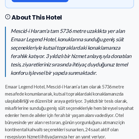
About This Hotel
Mescid-i Haram'a tam 5736 metre uzaklıkta yer alan
Emaar Legend Hotel, konuklarına sunduğu geniş süit
seçenekleriyle kutsal topraklardaki konaklamanıza
ferahlık katıyor. 3 yıldızlı bir hizmet anlayışıyla donatılan
tesis, ziyaretleriniz sırasında ihtiyaç duyduğunuz temel
konforu işlevsel bir yapıda sunmaktadır.
Emaar Legend Hotel, Mescid-i Haram’a tam olarak 5736 metre
mesafede konumlanarak, kutsal topraklardaki konaklamanızda
ulaşılabilirliği ve düzeni bir araya getiriyor. 3 yıldızlı bir tesis olarak,
misafirlerine sunduğu geniş süit seçenekleriyle hem bireysel seyahat
edenler hem de aileler için ferah bir yaşam alanı vadediyor. Otel
bünyesinde yer alan restoran, günün yorgunluğunu atmanız için
kontinental kahvaltı seçenekleri sunarken, 24 saat aktif olan
resepsiyon hizmeti ihtiyaçlarınıza her an yanıt veriyor.