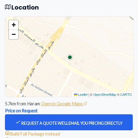
Location
+
−
Leaflet
|
©
OpenStreetMap
©
CARTO
5.7km from Haram
Open in Google Maps
Price on Request
REQUEST A QUOTE
WE'LL EMAIL YOU PRICING DIRECTLY
Build Full Package Instead