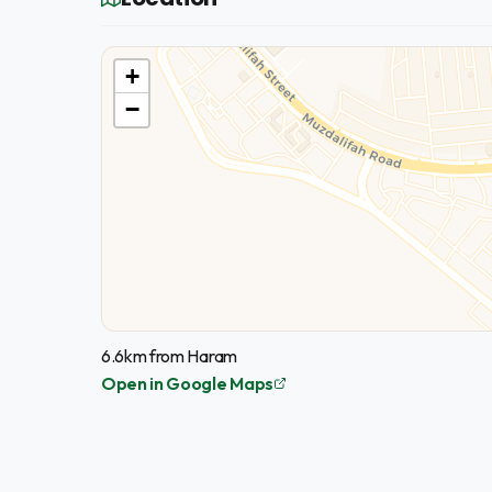
+
−
6.6km from Haram
Open in Google Maps