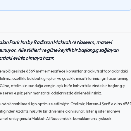
alan Park Inn by Radisson Makkah Al Naseem, manevi
uyor. Aile süitleri ve güne keyifli bir başlangıç sağlayan
ardaki eviniz olmaya hazır.
eem bölgesinde 6569 metre mesafede konumlanarak kutsal topraklardaki
otelimiz, özellikle kalabalık gruplar ve çocuklu misafirlerimiz için tasarlanmış
r. Güne, otelimizin sunduğu zengin açık büfe kahvaltı ile zinde bir başlangıç
seren eşsiz şehir manzaralı odalarınızda dinlenebilirsiniz.
e odaklanabilmesi için optimize edilmiştir. Otelimiz, Harem-i Şerif’e olan 656
fiğinden uzakta, huzurlu bir dinlenme alanı sunar. İster iş ister manevi
 hizmet anlayışımızla Makkah Al Naseem'deki konaklamanızı yüksek