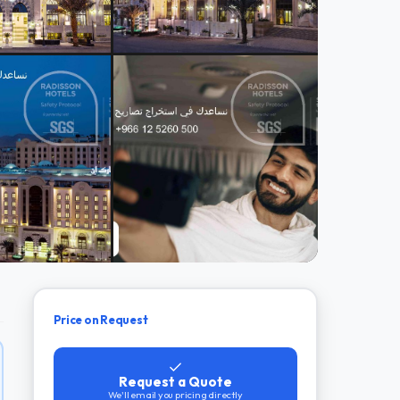
Price on Request
Request a Quote
We'll email you pricing directly