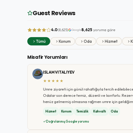
Guest Reviews
4.0
8,625
yoruma göre
(8,625)
Google
Tümü
Konum
Oda
Hizmet
K
Misafir Yorumları
ISLAM VITALIYEV
★★★★★
Umre ziyareti için gönül rahatlığıyla tercih edilebilec
Odalar son derece temiz, düzenli ve konforlu. Rezervas
henüz gelmemiş olmasına rağmen umre için geldiğimi
Hizmet
Konum
Temizlik
Kahvaltı
Oda
Doğrulanmış Google yorumu