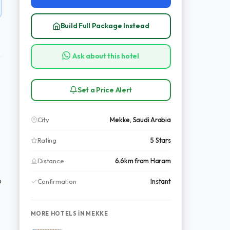
Build Full Package Instead
Ask about this hotel
Set a Price Alert
City
Mekke, Saudi Arabia
Rating
5 Stars
Distance
6.6km from Haram
Confirmation
Instant
9
MORE HOTELS IN MEKKE