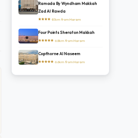
Ramada By Wyndham Makkah
Zad Al Rawda
· 8.1km from Haram
Four Points Sheraton Makkah
· 6.8km from Haram
Copthorne Al Naseem
· 6.6km from Haram