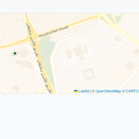
Leaflet
|
©
OpenStreetMap
©
CARTO