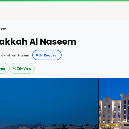
seem
Makkah Al Naseem
6.6km from Haram
On Request
oms
City View