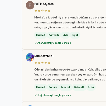
FATMA Çelen
★★☆☆☆
Mekke’de ibadet niyetiyle konakladığımız bu otelde ne 
yapmamıza rağmen odaya girişte bize iki kişilik oda kar
odaya geçtik ancak bu oda aslında iki kişilik bir odanı
Hizmet
Kahvaltı
Oda
Fiyat
Doğrulanmış Google yorumu
Sum Official
★★★★★
Otelin tek sıkıntısı mescide uzak olması. Kahvaltıda sıc
Yapraklarda olmaması gereken şeyler gördüm, hoş o
camii etrafında akşam olunca kalabalık birikmeye başl
Hizmet
Konum
Temizlik
Kahvaltı
Oda
Doğrulanmış Google yorumu