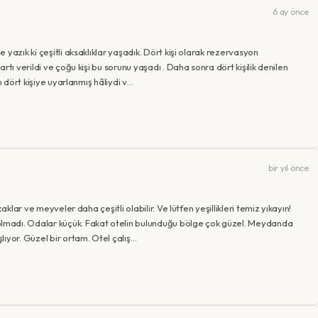
6 ay önce
yazık ki çeşitli aksaklıklar yaşadık. Dört kişi olarak rezervasyon
tı verildi ve çoğu kişi bu sorunu yaşadı . Daha sonra dört kişilik denilen
n dört kişiye uyarlanmış hâliydi v…
bir yıl önce
aklar ve meyveler daha çeşitli olabilir. Ve lütfen yeşillikleri temiz yıkayın!
lmadı. Odalar küçük. Fakat otelin bulunduğu bölge çok güzel. Meydanda
ıyor. Güzel bir ortam. Otel çalış…