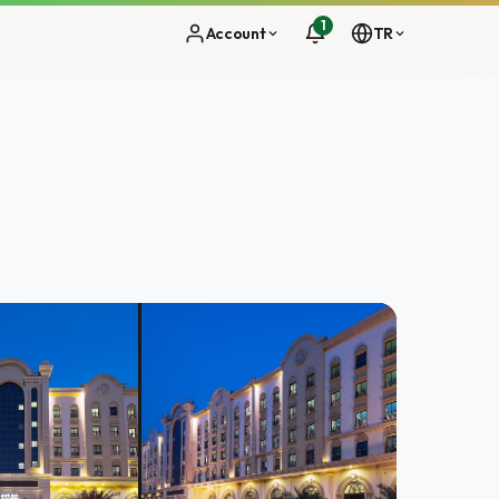
1
Account
TR