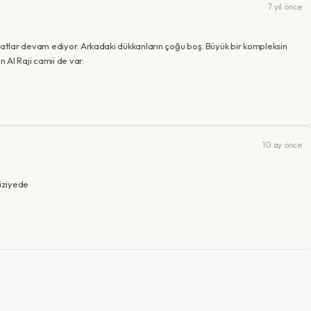
7 yıl önce
tlar devam ediyor. Arkadaki dükkanların çoğu boş. Büyük bir kompleksin
 Al Raji camii de var.
10 ay önce
iziyede