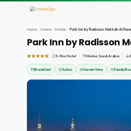
İçeriğe
atla
Home
Hotels
Mekke
Park Inn by Radisson Makkah Al Na
Park Inn by Radisson 
5-Star Hotel
Mekke, Saudi Arabia
Breakfast
Suites
Haram View
Family Ro