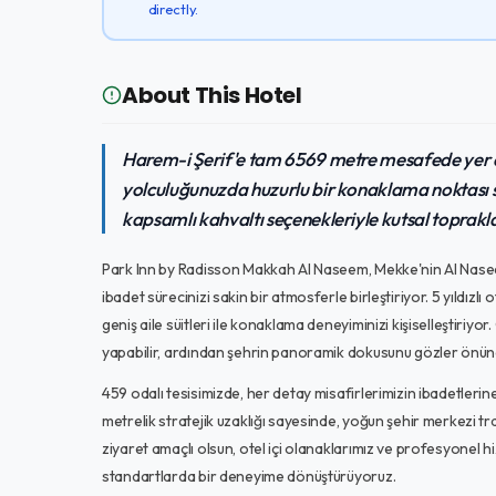
directly.
About This Hotel
Harem-i Şerif'e tam 6569 metre mesafede yer 
yolculuğunuzda huzurlu bir konaklama noktası sun
kapsamlı kahvaltı seçenekleriyle kutsal toprakl
Park Inn by Radisson Makkah Al Naseem, Mekke'nin Al Nas
ibadet sürecinizi sakin bir atmosferle birleştiriyor. 5 yıldızlı 
geniş aile süitleri ile konaklama deneyiminizi kişiselleştiriyo
yapabilir, ardından şehrin panoramik dokusunu gözler önüne 
459 odalı tesisimizde, her detay misafirlerimizin ibadetlerin
metrelik stratejik uzaklığı sayesinde, yoğun şehir merkezi tra
ziyaret amaçlı olsun, otel içi olanaklarımız ve profesyonel
standartlarda bir deneyime dönüştürüyoruz.