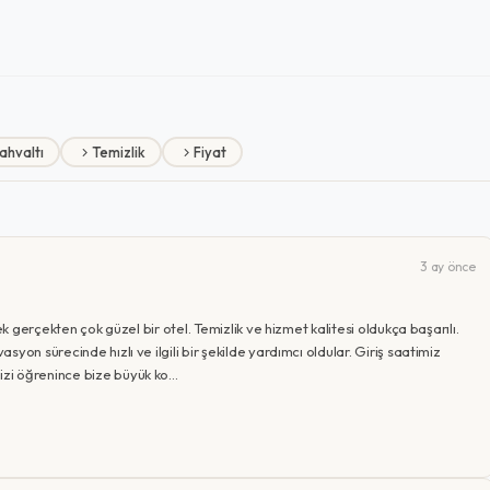
ahvaltı
Temizlik
Fiyat
3 ay önce
ek gerçekten çok güzel bir otel. Temizlik ve hizmet kalitesi oldukça başarılı.
yon sürecinde hızlı ve ilgili bir şekilde yardımcı oldular. Giriş saatimiz
zi öğrenince bize büyük ko…