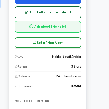
Build Full Package Instead
Ask about this hotel
Set a Price Alert
City
Mekke, Saudi Arabia
Rating
3 Stars
Distance
1.5km from Haram
Confirmation
Instant
MORE HOTELS IN MEKKE