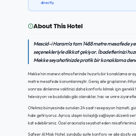
directly.
About This Hotel
Mescid-i Haram'a tam 1488 metre mesafede yer al
seçenekleriyle dikkat çekiyor. İbadetlerinizi huz
Mekke seyahatinizde pratik bir konaklama den
Mekke'nin manevi atmosferinde huzurlu bir konaklama arayan
metre mesafede konumlanmıştır. Geniş aile gruplarının ihtiy
sonrası dinlenme vaktinizi daha konforlu kılmak için gerekli
televizyon ve buzdolabı gibi olanaklar, hac ve umre ziyaretle
Otelimiz bünyesinde sunulan 24 saat resepsiyon hizmeti, günl
hale getiriyoruz. Ayrıca, ulaşım kolaylığı sağlayan düzenli 
kat edebilirsiniz. Özel aracınızla seyahat eden misafirlerimiz
Safeer Al Misk Hotel, sunduğu suite konforu ve aile dostu yakl