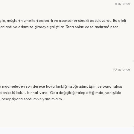
6 ay önce
nçtu, müşteri hizmetleri berbattı ve asansörler sürekli bozuluyordu. Bu oteli
lardı ve odamıza girmeye çalıştılar. Tanrı onları cezalandırsın! İnsan
10 ay önce
ım muameleden son derece hayal kırıklığına uğradım. Eşim ve bana tahsis
n kötü kokulu bir halı vardı. Oda değişikliği talep ettiğimde, yanlışlıkla
ken resepsiyona sordum ve yardım alm…