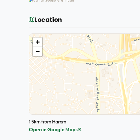
Puanlar Google tarafından
Location
+
−
1.5km from Haram
Open in Google Maps