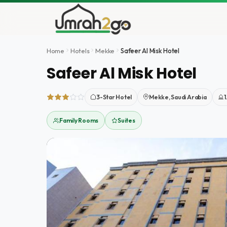
İçeriğe
atla
Home
Hotels
Mekke
Safeer Al Misk Hotel
Safeer Al Misk Hotel
3-Star Hotel
Mekke, Saudi Arabia
1
Family Rooms
Suites