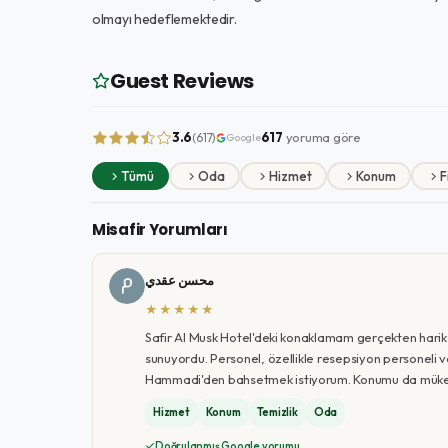
olmayı hedeflemektedir.
Guest Reviews
3.6
617
yoruma göre
(617)
Google
Tümü
Oda
Hizmet
Konum
F
Misafir Yorumları
محسن عقدي
★★★★★
Safir Al Musk Hotel'deki konaklamam gerçekten harika
sunuyordu. Personel, özellikle resepsiyon personeli 
Hammadi'den bahsetmek istiyorum. Konumu da mükem
Hizmet
Konum
Temizlik
Oda
Doğrulanmış Google yorumu