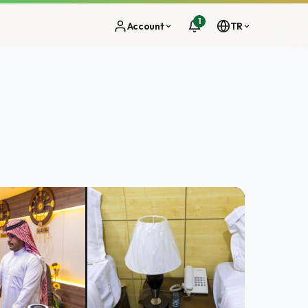
1
Account
TR