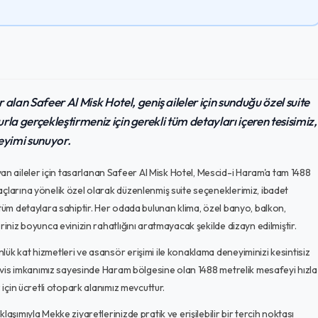
an Safeer Al Misk Hotel, geniş aileler için sunduğu özel suite
urla gerçekleştirmeniz için gerekli tüm detayları içeren tesisimiz,
eyimi sunuyor.
 aileler için tasarlanan Safeer Al Misk Hotel, Mescid-i Haram'a tam 1488
açlarına yönelik özel olarak düzenlenmiş suite seçeneklerimiz, ibadet
 tüm detaylara sahiptir. Her odada bulunan klima, özel banyo, balkon,
riniz boyunca evinizin rahatlığını aratmayacak şekilde dizayn edilmiştir.
ük kat hizmetleri ve asansör erişimi ile konaklama deneyiminizi kesintisiz
servis imkanımız sayesinde Haram bölgesine olan 1488 metrelik mesafeyi hızla
 için ücretli otopark alanımız mevcuttur.
aşımıyla Mekke ziyaretlerinizde pratik ve erişilebilir bir tercih noktası