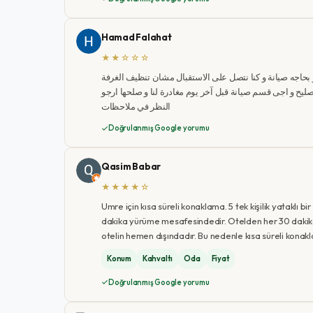
Hamad Falahat
★★☆☆☆
 لكن الفندق اثاثه قديم و بحاجه صيانة و كنا نتصل على الاستقبال مشان تنظيف الغرفة
الغرفة و ثلاجه بلغنا عنها الإستقبال و بقينا ٦ ايام ننتظر تصليح و اجى قسم صيانة قبل آخر يوم مغادرة لنا و صلحها ارجو
النظر في ملاحظات
Doğrulanmış Google yorumu
Qasim Babar
★★★★☆
Umre için kısa süreli konaklama. 5 tek kişilik yataklı 
dakika yürüme mesafesindedir. Otelden her 30 dakika
otelin hemen dışındadır. Bu nedenle kısa süreli konakla
Konum
Kahvaltı
Oda
Fiyat
Doğrulanmış Google yorumu