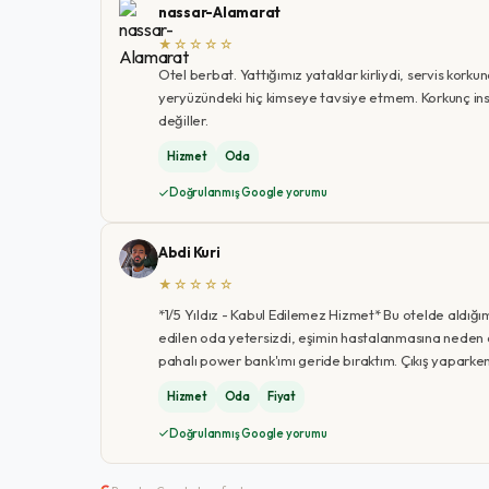
nassar-Alamarat
★☆☆☆☆
Otel berbat. Yattığımız yataklar kirliydi, servis korku
yeryüzündeki hiç kimseye tavsiye etmem. Korkunç insan
değiller.
Hizmet
Oda
Doğrulanmış Google yorumu
Abdi Kuri
★☆☆☆☆
*1/5 Yıldız - Kabul Edilemez Hizmet* Bu otelde aldığ
edilen oda yetersizdi, eşimin hastalanmasına neden ola
pahalı power bank'ımı geride bıraktım. Çıkış yapar
Hizmet
Oda
Fiyat
Doğrulanmış Google yorumu