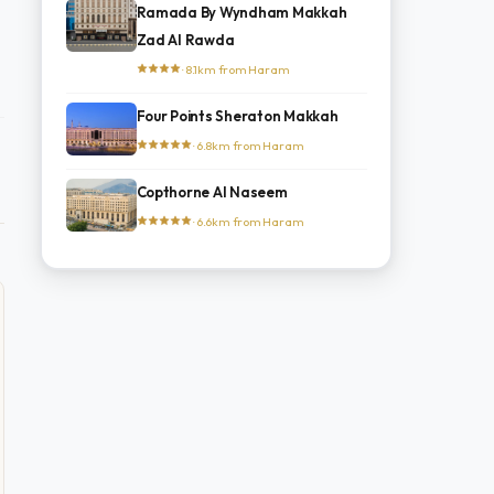
Ramada By Wyndham Makkah
Zad Al Rawda
· 8.1km from Haram
Four Points Sheraton Makkah
· 6.8km from Haram
Copthorne Al Naseem
· 6.6km from Haram