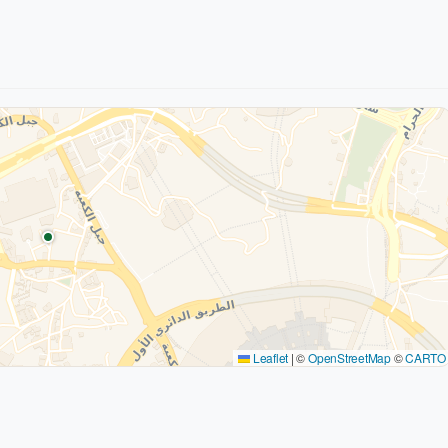
Leaflet
|
©
OpenStreetMap
©
CARTO