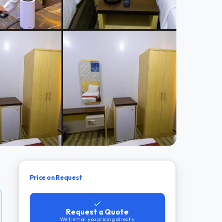
Price on Request
Request a Quote
We'll email you pricing directly