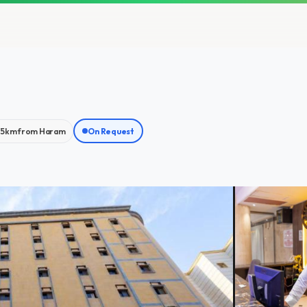
.5km from Haram
On Request