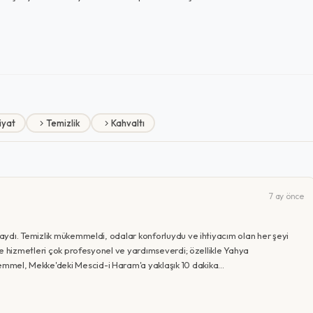
iyat
Temizlik
Kahvaltı
7 ay önce
ydı. Temizlik mükemmeldi, odalar konforluydu ve ihtiyacım olan her şeyi
ve hizmetleri çok profesyonel ve yardımseverdi; özellikle Yahya
mel, Mekke'deki Mescid-i Haram'a yaklaşık 10 dakika…