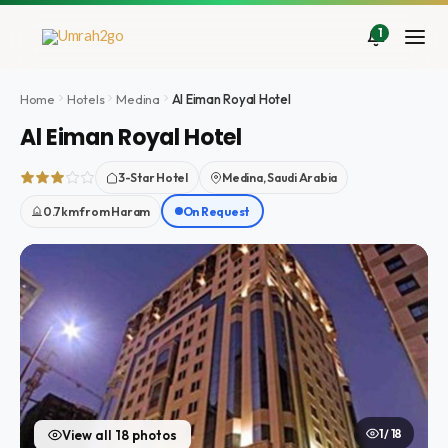
Zum
Inhalt
1
springen
Home
Hotels
Medina
Al Eiman Royal Hotel
Al Eiman Royal Hotel
3-Star Hotel
Medina, Saudi Arabia
0.7km from Haram
On Request
1 / 18
View all 18 photos