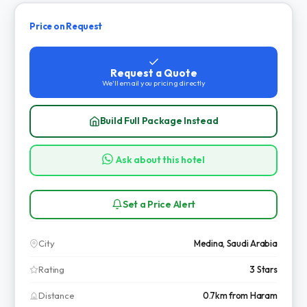
Price on Request
Request a Quote
We'll email you pricing directly
Build Full Package Instead
Ask about this hotel
Set a Price Alert
City
Medina, Saudi Arabia
Rating
3 Stars
Distance
0.7km from Haram