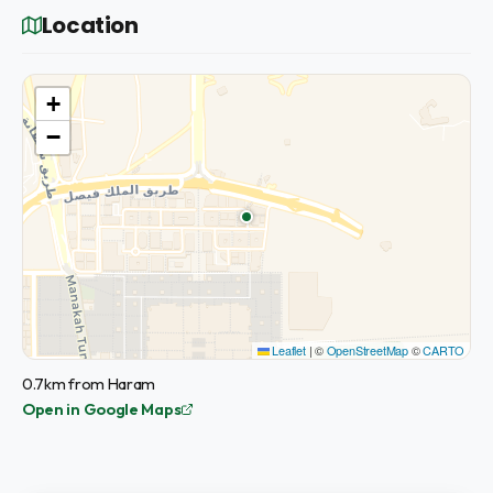
Location
+
−
Leaflet
|
©
OpenStreetMap
©
CARTO
0.7km from Haram
Open in Google Maps