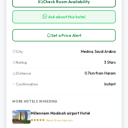
Check Room Availability
Ask about this hotel
Set a Price Alert
City
Medina, Saudi Arabia
Rating
3 Stars
Distance
0.7km from Haram
Confirmation
Instant
MORE HOTELS IN MEDINA
Millennium Madinah airport Hotel
· 14km from Haram