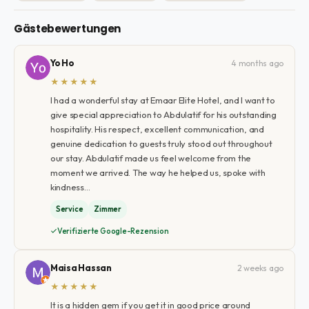
Gästebewertungen
Yo Ho
4 months ago
★★★★★
I had a wonderful stay at Emaar Elite Hotel, and I want to
give special appreciation to Abdulatif for his outstanding
hospitality. His respect, excellent communication, and
genuine dedication to guests truly stood out throughout
our stay. Abdulatif made us feel welcome from the
moment we arrived. The way he helped us, spoke with
kindness…
Service
Zimmer
Verifizierte Google-Rezension
Maisa Hassan
2 weeks ago
★★★★★
It is a hidden gem if you get it in good price around