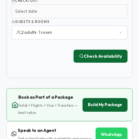
CHECK-OUT
GUESTS & ROOMS
2 adults · 1 room
Check Availability
Book as Part of a Package
Build My Package
Hotel + Flights + Visa + Transfers —
best value.
Speak to an Agent
WhatsApp
Get instant help with availability and pricing.