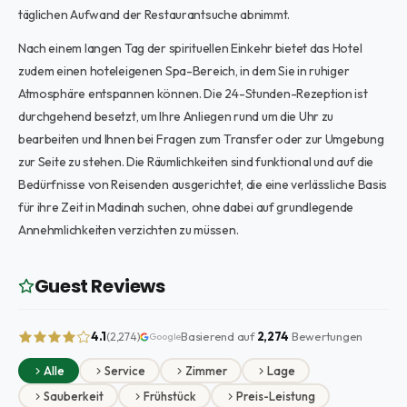
täglichen Aufwand der Restaurantsuche abnimmt.
Nach einem langen Tag der spirituellen Einkehr bietet das Hotel
zudem einen hoteleigenen Spa-Bereich, in dem Sie in ruhiger
Atmosphäre entspannen können. Die 24-Stunden-Rezeption ist
durchgehend besetzt, um Ihre Anliegen rund um die Uhr zu
bearbeiten und Ihnen bei Fragen zum Transfer oder zur Umgebung
zur Seite zu stehen. Die Räumlichkeiten sind funktional und auf die
Bedürfnisse von Reisenden ausgerichtet, die eine verlässliche Basis
für ihre Zeit in Madinah suchen, ohne dabei auf grundlegende
Annehmlichkeiten verzichten zu müssen.
Guest Reviews
4.1
Basierend auf
2,274
Bewertungen
(2,274)
Google
Alle
Service
Zimmer
Lage
Sauberkeit
Frühstück
Preis-Leistung