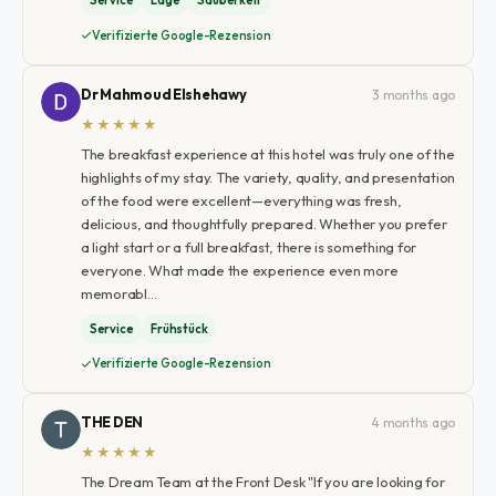
Service
Lage
Sauberkeit
Verifizierte Google-Rezension
Dr Mahmoud Elshehawy
3 months ago
★★★★★
The breakfast experience at this hotel was truly one of the
highlights of my stay. The variety, quality, and presentation
of the food were excellent—everything was fresh,
delicious, and thoughtfully prepared. Whether you prefer
a light start or a full breakfast, there is something for
everyone. What made the experience even more
memorabl…
Service
Frühstück
Verifizierte Google-Rezension
THE DEN
4 months ago
★★★★★
The Dream Team at the Front Desk "If you are looking for