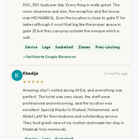
300_350 riyals per day. Every thing is really great. The
room cleanness and size, the reception and the house
man MD.NABIKUL. Even the location is close to gate 17 for
ladies although it is not that big like the prayer space in
gate 25 but they can pray outside the mosque which is
well…
Service
Lage
Sauberkeit
Zimmer
Preis-Leistung
Verifizierte Google-Rezension
Khadija
2 months ago
★★★★★
Amazing stay! I visited during Al Eid, and everything was
perfect. The hotel was very clean, the staff were
professional and welcoming, and the location was
excellent. Special thanks to Shahad, Mohammed, and
Abdul Latif for their kindness and outstanding service.
They took great care of my mother and made her stay in
Madinah truly memorab…