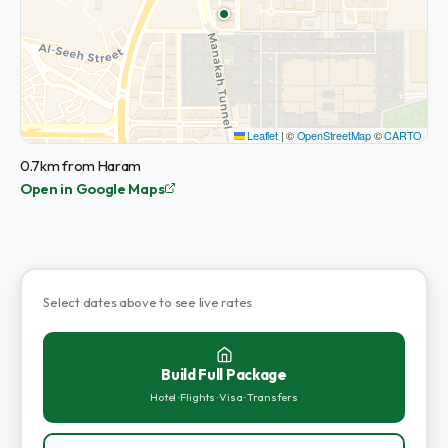
Leaflet
|
©
OpenStreetMap
©
CARTO
0.7km from Haram
Open in Google Maps
Select dates above to see live rates
Build Full Package
Hotel · Flights · Visa · Transfers