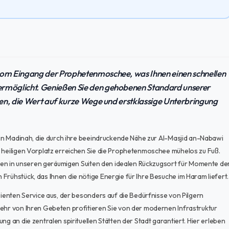
 vom Eingang der Prophetenmoschee, was Ihnen einen schnellen
ermöglicht. Genießen Sie den gehobenen Standard unserer
rden, die Wert auf kurze Wege und erstklassige Unterbringung
g in Madinah, die durch ihre beeindruckende Nähe zur Al-Masjid an-Nabawi
m heiligen Vorplatz erreichen Sie die Prophetenmoschee mühelos zu Fuß.
inden in unseren geräumigen Suiten den idealen Rückzugsort für Momente de
Frühstück, das Ihnen die nötige Energie für Ihre Besuche im Haram liefert.
zienten Service aus, der besonders auf die Bedürfnisse von Pilgern
kehr von Ihren Gebeten profitieren Sie von der modernen Infrastruktur
ng an die zentralen spirituellen Stätten der Stadt garantiert. Hier erleben