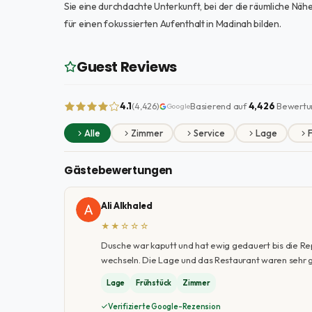
Sie eine durchdachte Unterkunft, bei der die räumliche Nä
für einen fokussierten Aufenthalt in Madinah bilden.
Guest Reviews
4.1
Basierend auf
4,426
Bewertu
(4,426)
Google
Alle
Zimmer
Service
Lage
F
Gästebewertungen
Ali Alkhaled
★★☆☆☆
Dusche war kaputt und hat ewig gedauert bis die Re
wechseln. Die Lage und das Restaurant waren sehr g
Lage
Frühstück
Zimmer
Verifizierte Google-Rezension