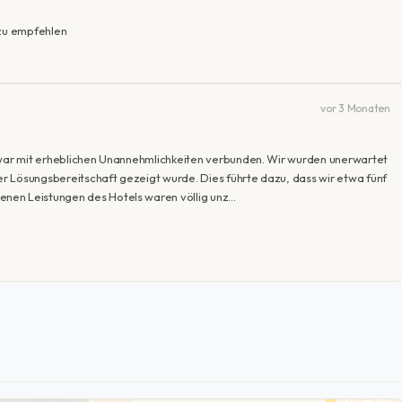
 zu empfehlen
vor 3 Monaten
d war mit erheblichen Unannehmlichkeiten verbunden. Wir wurden unerwartet
r Lösungsbereitschaft gezeigt wurde. Dies führte dazu, dass wir etwa fünf
nen Leistungen des Hotels waren völlig unz…