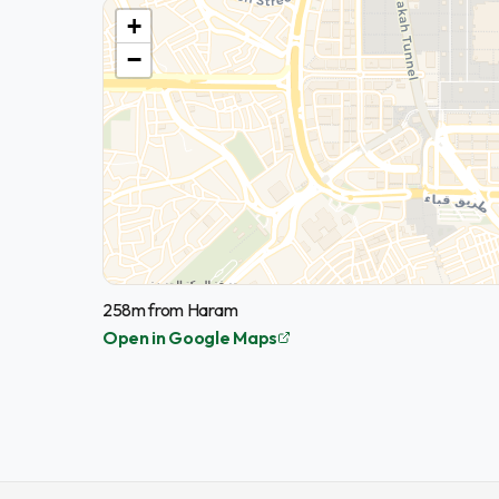
+
−
258m from Haram
Open in Google Maps