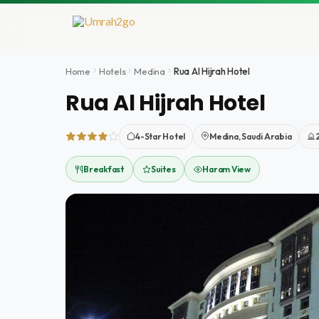
Zum
Inhalt
springen
Home
Hotels
Medina
Rua Al Hijrah Hotel
Rua Al Hijrah Hotel
4-Star Hotel
Medina, Saudi Arabia
Breakfast
Suites
Haram View