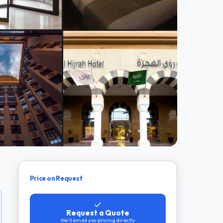
Price on Request
Request a Quote
We'll email you pricing directly