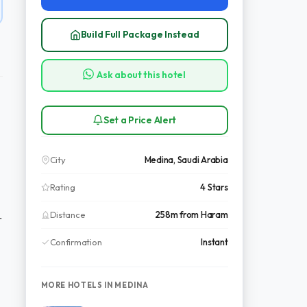
Build Full Package Instead
Ask about this hotel
Set a Price Alert
City
Medina, Saudi Arabia
Rating
4 Stars
Distance
258m from Haram
r
Confirmation
Instant
MORE HOTELS IN MEDINA