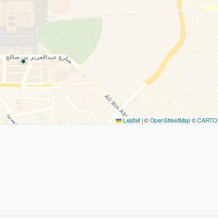
Leaflet
|
©
OpenStreetMap
©
CARTO