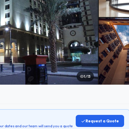
1 / 13
Request a Quote
 your dates and our team will send you a quote