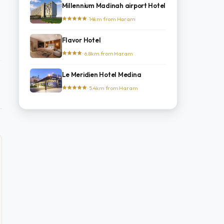
Millennium Madinah airport Hotel
· 14km from Haram
Flavor Hotel
· 6.8km from Haram
Le Meridien Hotel Medina
· 5.4km from Haram