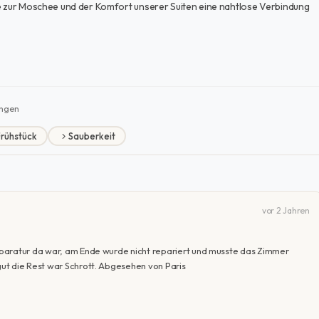
he zur Moschee und der Komfort unserer Suiten eine nahtlose Verbindung
ngen
rühstück
Sauberkeit
vor 2 Jahren
paratur da war, am Ende wurde nicht repariert und musste das Zimmer
ut die Rest war Schrott. Abgesehen von Paris