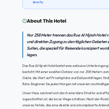
directly.
About This Hotel
Nur 258 Meter trennen das Rua Al Hijrah Hotel
und direkten Zugang zu den täglichen Gebeten 
Suiten, die speziell für Reisende konzipiert wu
legen.
Das Rua Al Hijrah Hotel bietet eine exklusive Unterbringun
besticht: Mit einer exakten Distanz von nur 258 Metern zu
Gäste, die Wert auf Privatsphäre und Exklusivität legen, f
Ruhe. Beginnen Sie jeden Morgen mit unserem reichhaltigen 
Unser Haus zeichnet sich durch eine klare Struktur und effi
zugeschnitten ist, die kurze Wege schätzen. Nach der Rück
unseres Hotels, das eine direkte und unkomplizierte Anbindu