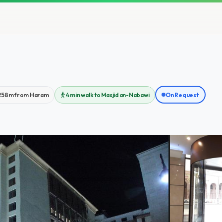
258m from Haram
4 min walk to Masjid an-Nabawi
On Request