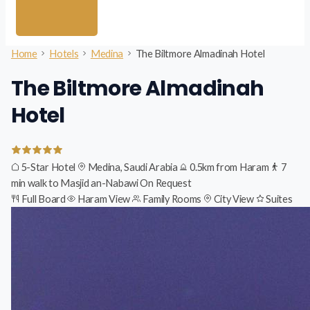
Home
Hotels
Medina
The Biltmore Almadinah Hotel
The Biltmore Almadinah
Hotel
5-Star Hotel
Medina, Saudi Arabia
0.5km from Haram
7
min walk to Masjid an-Nabawi
On Request
Full Board
Haram View
Family Rooms
City View
Suites