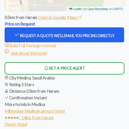
Leaflet
|
©
OpenStreetMap
©
CARTO
0.5km from Haram
Open in Google Maps
Price on Request
REQUEST A QUOTE
WE'LL EMAIL YOU PRICING DIRECTLY
Build Full Package Instead
Ask about this hotel
SET A PRICE ALERT
City
Medina, Saudi Arabia
Rating
5 Stars
Distance
0.5km from Haram
Confirmation
Instant
More hotels in Medina
Millennium Madinah airport Hotel
· 14km from Haram
Flavor Hotel