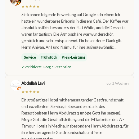
★★★★★
Sie können folgende Bewertung auf Google schreiben: Ich
hatte ein wunderbares Erlebnis in diesem Café. Der Kaffee war
absolut köstlich, besonders der Flat White, und die Desserts
waren fantastisch. Die Atmosphäre war wunderschön,
gemütlich und sehr entspannend. Ein besonderer Dank gilt
Herrn Aniyan, Anil und Najmul für ihre außergewöhnlic…
Service
Frühstück
Preis-Leistung
Verifizierte Google-Rezension
Abdullah Lavi
vor 2 Wochen
★★★★★
Ein großartiges Hotel mit herausragender Gastfreundschaft
und exzellentem Service, insbesondere dank des
Rezeptionisten Herrn Abdulrazaq (möge Gott ihn segnen).
Möge Gott die Geschäftsleitung und die Mitarbeiter des Al-
Tamour Hotels in Medina, insbesondere Herrn Abdulrazaq, für
ihre hervorragende Gastfreundschaft und ihren