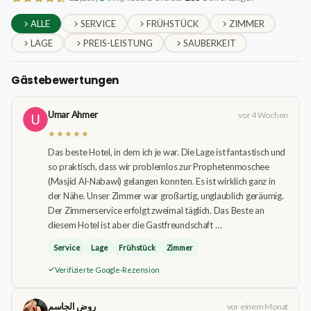
ALLE
SERVICE
FRÜHSTÜCK
ZIMMER
LAGE
PREIS-LEISTUNG
SAUBERKEIT
Gästebewertungen
Umar Ahmer
vor 4 Wochen
★★★★★
Das beste Hotel, in dem ich je war. Die Lage ist fantastisch und
so praktisch, dass wir problemlos zur Prophetenmoschee
(Masjid Al-Nabawi) gelangen konnten. Es ist wirklich ganz in
der Nähe. Unser Zimmer war großartig, unglaublich geräumig.
Der Zimmerservice erfolgt zweimal täglich. Das Beste an
diesem Hotel ist aber die Gastfreundschaft …
Service
Lage
Frühstück
Zimmer
Verifizierte Google-Rezension
روض الجاسم
vor einem Monat