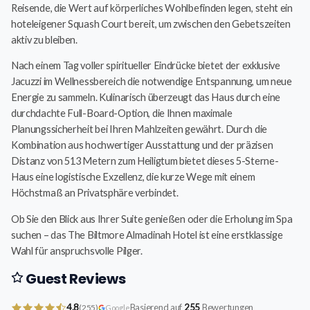
Reisende, die Wert auf körperliches Wohlbefinden legen, steht ein
hoteleigener Squash Court bereit, um zwischen den Gebetszeiten
aktiv zu bleiben.
Nach einem Tag voller spiritueller Eindrücke bietet der exklusive
Jacuzzi im Wellnessbereich die notwendige Entspannung, um neue
Energie zu sammeln. Kulinarisch überzeugt das Haus durch eine
durchdachte Full-Board-Option, die Ihnen maximale
Planungssicherheit bei Ihren Mahlzeiten gewährt. Durch die
Kombination aus hochwertiger Ausstattung und der präzisen
Distanz von 513 Metern zum Heiligtum bietet dieses 5-Sterne-
Haus eine logistische Exzellenz, die kurze Wege mit einem
Höchstmaß an Privatsphäre verbindet.
Ob Sie den Blick aus Ihrer Suite genießen oder die Erholung im Spa
suchen – das The Biltmore Almadinah Hotel ist eine erstklassige
Wahl für anspruchsvolle Pilger.
Guest Reviews
4.8
Basierend auf
255
Bewertungen
(255)
Google