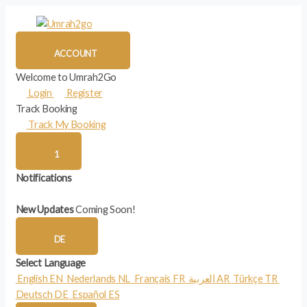
Zum
Inhalt
springen
ACCOUNT
Welcome to Umrah2Go
Login
Register
Track Booking
Track My Booking
1
Notifications
New Updates
Coming Soon!
DE
Select Language
English
EN
Nederlands
NL
Français
FR
العربية
AR
Türkçe
TR
Deutsch
DE
Español
ES