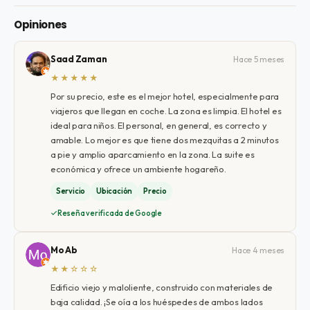
Opiniones
Saad Zaman
Hace 5 meses
★★★★★
Por su precio, este es el mejor hotel, especialmente para
viajeros que llegan en coche. La zona es limpia. El hotel es
ideal para niños. El personal, en general, es correcto y
amable. Lo mejor es que tiene dos mezquitas a 2 minutos
a pie y amplio aparcamiento en la zona. La suite es
económica y ofrece un ambiente hogareño.
Servicio
Ubicación
Precio
Reseña verificada de Google
Mo Ab
Hace 4 meses
★★☆☆☆
Edificio viejo y maloliente, construido con materiales de
baja calidad. ¡Se oía a los huéspedes de ambos lados