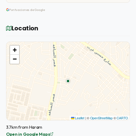
Puntuaciones de Google
Location
+
−
Leaflet
|
©
OpenStreetMap
©
CARTO
3.7km from Haram
Open in Google Maps