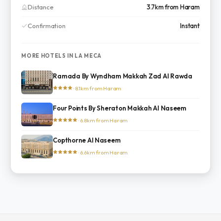
Distance
3.7km from Haram
Confirmation
Instant
MORE HOTELS IN LA MECA
Ramada By Wyndham Makkah Zad Al Rawda
· 8.1km from Haram
Four Points By Sheraton Makkah Al Naseem
· 6.8km from Haram
Copthorne Al Naseem
· 6.6km from Haram