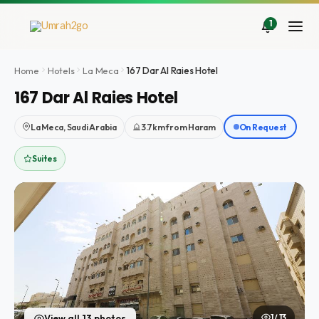
Ir
al
1
contenido
Home
Hotels
La Meca
167 Dar Al Raies Hotel
167 Dar Al Raies Hotel
La Meca, Saudi Arabia
3.7km from Haram
On Request
Suites
1 / 13
View all 13 photos