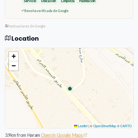
Servicio
Ubicación
Limpieza
Habitación
Reseña verificada de Google
Puntuaciones de Google
Location
+
−
Leaflet
|
©
OpenStreetMap
©
CARTO
3.9km from Haram
Open in Google Maps