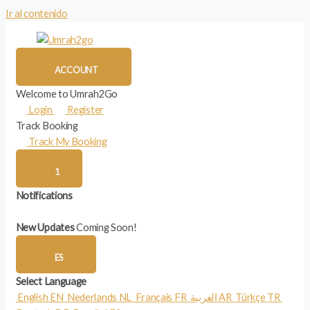
Ir al contenido
ACCOUNT
Welcome to Umrah2Go
Login
Register
Track Booking
Track My Booking
1
Notifications
New Updates
Coming Soon!
ES
Select Language
English
EN
Nederlands
NL
Français
FR
العربية
AR
Türkçe
TR