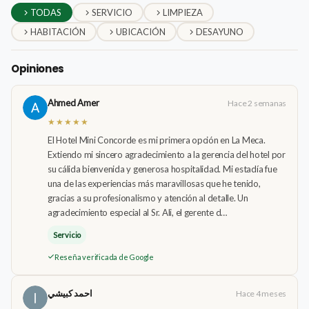
TODAS
SERVICIO
LIMPIEZA
HABITACIÓN
UBICACIÓN
DESAYUNO
Opiniones
Ahmed Amer
Hace 2 semanas
★★★★★
El Hotel Mini Concorde es mi primera opción en La Meca.
Extiendo mi sincero agradecimiento a la gerencia del hotel por
su cálida bienvenida y generosa hospitalidad. Mi estadía fue
una de las experiencias más maravillosas que he tenido,
gracias a su profesionalismo y atención al detalle. Un
agradecimiento especial al Sr. Ali, el gerente d…
Servicio
Reseña verificada de Google
احمد كبيشي
Hace 4 meses