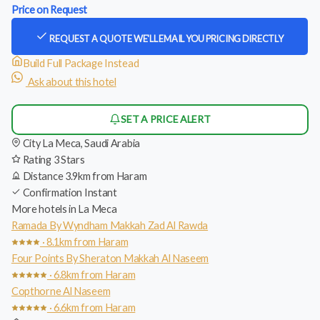
Price on Request
REQUEST A QUOTE
WE'LL EMAIL YOU PRICING DIRECTLY
Build Full Package Instead
Ask about this hotel
SET A PRICE ALERT
City
La Meca, Saudi Arabia
Rating
3 Stars
Distance
3.9km from Haram
Confirmation
Instant
More hotels in La Meca
Ramada By Wyndham Makkah Zad Al Rawda
· 8.1km from Haram
Four Points By Sheraton Makkah Al Naseem
· 6.8km from Haram
Copthorne Al Naseem
· 6.6km from Haram