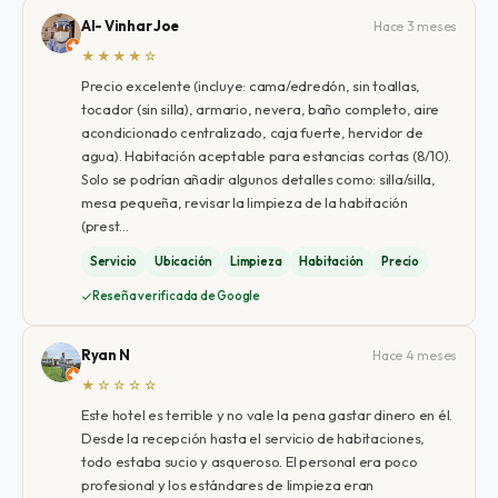
Al- Vinhar Joe
Hace 3 meses
★★★★☆
Precio excelente (incluye: cama/edredón, sin toallas,
tocador (sin silla), armario, nevera, baño completo, aire
acondicionado centralizado, caja fuerte, hervidor de
agua). Habitación aceptable para estancias cortas (8/10).
Solo se podrían añadir algunos detalles como: silla/silla,
mesa pequeña, revisar la limpieza de la habitación
(prest…
Servicio
Ubicación
Limpieza
Habitación
Precio
Reseña verificada de Google
Ryan N
Hace 4 meses
★☆☆☆☆
Este hotel es terrible y no vale la pena gastar dinero en él.
Desde la recepción hasta el servicio de habitaciones,
todo estaba sucio y asqueroso. El personal era poco
profesional y los estándares de limpieza eran