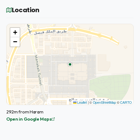
Location
+
−
Leaflet
|
©
OpenStreetMap
©
CARTO
292m from Haram
Open in Google Maps