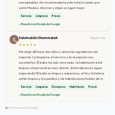
inaceptables. No recomendaría este hotel a nadie que
visite Medina. Ahorren y elijan un lugar mejor.
Servicio
Limpieza
Precio
Reseña verificada de Google
Salahuddin Shammalah
Hace 1 mes
★★★★★
Me alojé allí hace dos años y ahora les agradezco las
mejoras. La limpieza, el servicio y la recepción son
excelentes. El baño ha sido renovado, la habitación está
limpia y el personal es muy atento. ¡Enhorabuena y sigan
mejorando! El baño es limpio y espacioso, el té y la tetera
están limpios y los pasillos y las habitaciones huelen de m…
Servicio
Limpieza
Desayuno
Habitación
Precio
Reseña verificada de Google
Puntuaciones de Google