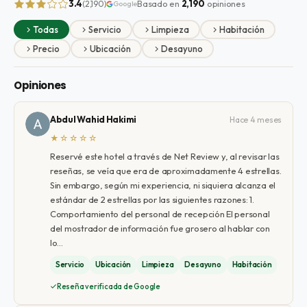
3.4
Basado en
2,190
opiniones
(2,190)
Google
Todas
Servicio
Limpieza
Habitación
Precio
Ubicación
Desayuno
Opiniones
Abdul Wahid Hakimi
Hace 4 meses
★☆☆☆☆
Reservé este hotel a través de Net Review y, al revisar las
reseñas, se veía que era de aproximadamente 4 estrellas.
Sin embargo, según mi experiencia, ni siquiera alcanza el
estándar de 2 estrellas por las siguientes razones: 1.
Comportamiento del personal de recepción El personal
del mostrador de información fue grosero al hablar con
lo…
Servicio
Ubicación
Limpieza
Desayuno
Habitación
Reseña verificada de Google