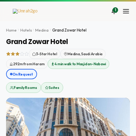
Ir
al
1
contenido
Home
Hotels
Medina
Grand Zowar Hotel
Grand Zowar Hotel
3-Star Hotel
Medina, Saudi Arabia
292m from Haram
4 min walk to Masjid an-Nabawi
On Request
Family Rooms
Suites