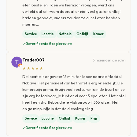
eten bestellen. Toen we hiernaar vroegen, werd ons
verteld dat dit kwam doordat er niet veel gasten ontbijt
hadden geboekt, anders zouden ze al het eten hebben
moeten…
Service
Locatie
Netheid
Ontbijt
Kamer
Geverifieerde Google review
Trader007
3 maanden geleden
★★★★★
De locatie is ongeveer 15 minuten lopen naar de Masid ul
Nabawi. Het personeel van het hotel is erg vriendelijk. De
kamers zijn prima. Er zijn veel restaurants in de buurt en ze
zijn erg betaalbaar, je kunt er al voor 5 riyal eten. Het hotel
heeft een shuttlebus die je vlak bij poort 365 afzet. Het
enige minpuntje is dat de dienstregeling…
Service
Locatie
Ontbijt
Kamer
Prijs
Geverifieerde Google review