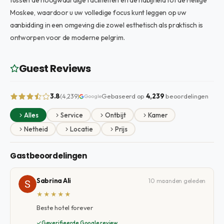
tussen de hoogwaardige faciliteiten en de nabijheid tot de Heilige
Moskee, waardoor u uw volledige focus kunt leggen op uw
aanbidding in een omgeving die zowel esthetisch als praktisch is
ontworpen voor de moderne pelgrim.
Guest Reviews
3.8
Gebaseerd op
4,239
beoordelingen
(4,239)
Google
Alles
Service
Ontbijt
Kamer
Netheid
Locatie
Prijs
Gastbeoordelingen
Sabrina Ali
10 maanden geleden
★★★★★
Beste hotel forever
Geverifieerde Google review