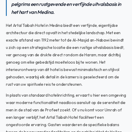
pelgrims een rustgevende en verfijnde uitvalsbasis in
het hart van Medina.
Het Artal Taibah Hotel in Medina biedt een verfijnde, eigentijdse
architectuur die direct opvalt in het stedelijke landschap. Met een
exacte afstand van 1192 meter tot de Al-Masjid an-Nabawi bevindt
u zich op een strategische locatie die een rustige uitvalsbasis biedt,
ver genoeg van de drukte direct rondom de Haram, maar dichtbij
genoeg om elke gebedstijd moeiteloos bij te wonen. Het
interieurontwerp van dit hotel is bewust minimalistisch en stijlvol
gehouden, waarbij elk detail in de kamers is geselecteerd om de
rust van uw spirituele reis te ondersteunen.
In plaats van standaard hotelinrichting, ervaart u hier een omgeving
waar moderne functionaliteit naadloos aansluit op de sereniteit die
men in de stad van de Profeet zoekt. Of u nu komt voor Umrah of
een langer verblijf, het Artal Taibah Hotel faciliteert een
ongestoorde ervaring. Gasten waarderen de specifieke balans