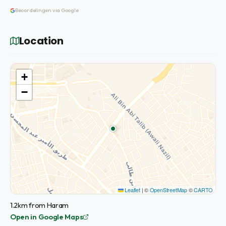
Beoordelingen via Google
Location
+
−
Leaflet
|
©
OpenStreetMap
©
CARTO
1.2km from Haram
Open in Google Maps