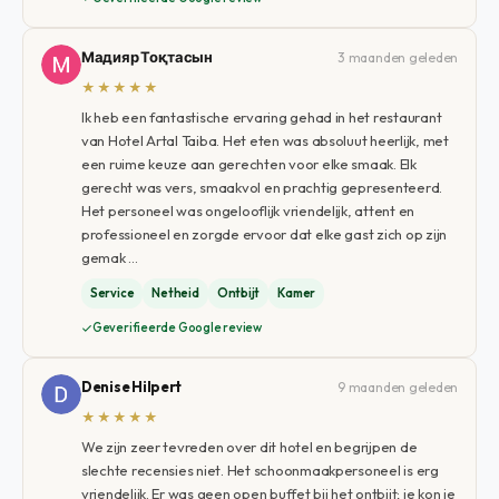
Мадияр Тоқтасын
3 maanden geleden
★★★★★
Ik heb een fantastische ervaring gehad in het restaurant
van Hotel Artal Taiba. Het eten was absoluut heerlijk, met
een ruime keuze aan gerechten voor elke smaak. Elk
gerecht was vers, smaakvol en prachtig gepresenteerd.
Het personeel was ongelooflijk vriendelijk, attent en
professioneel en zorgde ervoor dat elke gast zich op zijn
gemak …
Service
Netheid
Ontbijt
Kamer
Geverifieerde Google review
Denise Hilpert
9 maanden geleden
★★★★★
We zijn zeer tevreden over dit hotel en begrijpen de
slechte recensies niet. Het schoonmaakpersoneel is erg
vriendelijk. Er was geen open buffet bij het ontbijt; je kon je