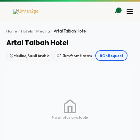
Doorgaan
naar
1
inhoud
Home
Hotels
Medina
Artal Taibah Hotel
Artal Taibah Hotel
Medina, Saudi Arabia
1.2km from Haram
On Request
No photos available