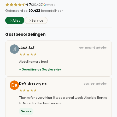
4.7
(20,422)
Google
Gebaseerd op
20,422
beoordelingen
Alles
Service
Gastbeoordelingen
كمال فيصل
een maand geleden
★★★★★
Abdul hamerd best
Geverifieerde Google review
De Visbezorgers
een jaar geleden
★★★★★
Thanks for everything. It was a great week. Also big thanks
to Nada for the best service.
Service