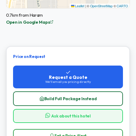
Leaflet
|
©
OpenStreetMap
©
CARTO
0.7km from Haram
Open in Google Maps
Price on Request
Request a Quote
We'll email you pricing directly
Build Full Package Instead
Ask about this hotel
Set a Price Alert