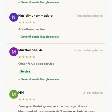
Geverifieerde Google review
Nasidimuhammadvip
4 maanden geleden
★★★★★
Abdul hammer best
Geverifieerde Google review
Mukther Sheikh
10 maanden geleden
★★★★★
Omer faruk good service
Service
Geverifieerde Google review
M H
2 jaar geleden
★★★★★
Zeer goed hotel, goeie service. En petje af voor
Mohamed Ali zeer goede shift leader en behulpzaam