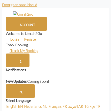
Doorgaan naar inhoud
ACCOUNT
Welcome to Umrah2Go
Login
Register
Track Booking
Track My Booking
1
Notifications
New Updates
Coming Soon!
NL
Select Language
English
EN
Nederlands
NL
Français
FR
العربية
AR
Türkçe
TR