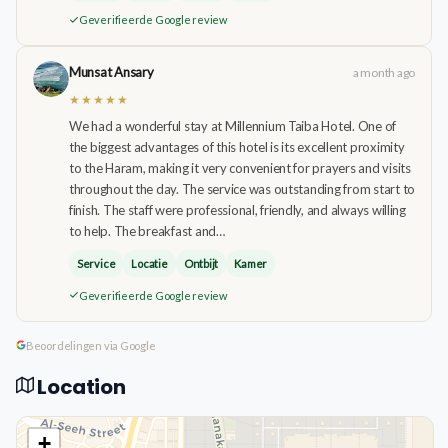
Geverifieerde Google review
Munsat Ansary
a month ago
★★★★★
We had a wonderful stay at Millennium Taiba Hotel. One of
the biggest advantages of this hotel is its excellent proximity
to the Haram, making it very convenient for prayers and visits
throughout the day. The service was outstanding from start to
finish. The staff were professional, friendly, and always willing
to help. The breakfast and…
Service
Locatie
Ontbijt
Kamer
Geverifieerde Google review
Beoordelingen via Google
Location
+