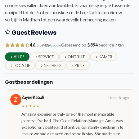
concessies willen doen aan kwaliteit. Ervaar de synergie tussen de
nabijheid tot de Profeet-moskee en de luxe faciliteiten die uw
verblijf in Madinah tot een waardevolle herinnering maken.
Guest Reviews
4.6
Gebaseerd op
5,894
beoordelingen
(5,894)
Google
ALLES
SERVICE
ONTBIJT
KAMER
LOCATIE
NETHEID
PRIJS
Gastbeoordelingen
Zayne Kabali
4 months ago
★★★★★
Amazing experience truly one of the most memorable
journeys I’ve had. The Guest Relations Manager, Amal, was
exceptionally polite and attentive, constantly checking in to
ensure we had a relaxed and smooth stay. She made sure