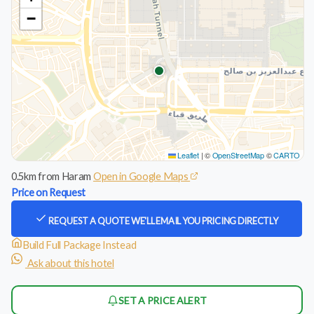
−
Leaflet
|
©
OpenStreetMap
©
CARTO
0.5km from Haram
Open in Google Maps
Price on Request
REQUEST A QUOTE
WE'LL EMAIL YOU PRICING DIRECTLY
Build Full Package Instead
Ask about this hotel
SET A PRICE ALERT