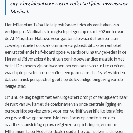
city-view, ideaal voor rust en reflectie tijdens uw reis naar
Madinah.
Het Millennium Taiba Hotel positioneert zich als een baken van
verfijning in Madinah, strategisch gelegen op exact 502 meter van
de Al-Masjid an-Nabawi. Voor gasten die waarde hechten aan
zowel spirituele focus als culinaire zorg, biedt dit 5-sterrenhotel
een uitstekende half-board optie, waardoor u na uw gebeden in de
Haram altijd verzekerd bent van een hoogwaardige maaltijd in het
hotel. De kamers zijn ontworpen om een oase van rust te creëren,
waarbij de geselecteerde suites een panoramisch city-view bieden
dat een uniek perspectief geeft op de levendige omgeving van de
heilige stad.
Of u nu de dag begint met een uitgebreid ontbijt of terugkeert naar
de rust van uw kamer, de combinatie van onze centrale ligging en
persoonlijke service zorgt voor een verblijf waarbij elke logistieke
zorg wordt weggenomen. Met een focus op comfort en een
naadloze aansluiting op uw religieuze verplichtingen, vormt het
Millennium Taiba Hotel de ideale residentie voor pelgrims die geen