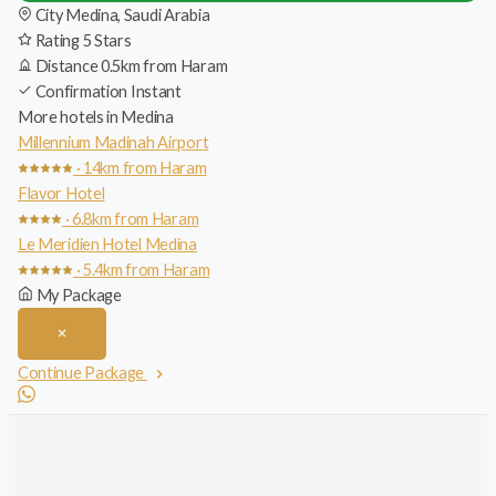
City
Medina, Saudi Arabia
Rating
5 Stars
Distance
0.5km from Haram
Confirmation
Instant
More hotels in Medina
Millennium Madinah Airport
· 14km from Haram
Flavor Hotel
· 6.8km from Haram
Le Meridien Hotel Medina
· 5.4km from Haram
My Package
Continue Package