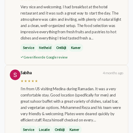
Very nice and welcoming. I had breakfast at the hotel
restaurant and it was such a great way to start the day. The
atmosphere was calm and inviting, with plenty of natural light
and a clean, well-organized setup. The food selection was
impressive everything from fresh fruits and pastries to hot
dishes and everything I tried tasted fresh a…
Service
Netheid
Ontbijt
Kamer
Geverifieerde Google review
Sabiha
4 months ago
★★★★★
I’m from US visiting Medina during Ramadan. It was a very
comfortable stay. Good location (specifically for men) and
great suhoor buffet with a great variety of dishes, salad bar,
and vegetarian options. Mohammed Reza and his team were
very friendly & welcoming. Plates were cleared quickly by
efficient staff. Reza himself checked on every…
Service
Locatie
Ontbijt
Kamer