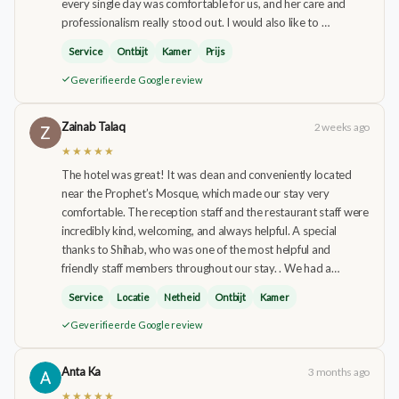
every single day was comfortable for us, and her care and
professionalism really stood out. I would also like to …
Service
Ontbijt
Kamer
Prijs
Geverifieerde Google review
Zainab Talaq
2 weeks ago
★★★★★
The hotel was great! It was clean and conveniently located
near the Prophet’s Mosque, which made our stay very
comfortable. The reception staff and the restaurant staff were
incredibly kind, welcoming, and always helpful. A special
thanks to Shihab, who was one of the most helpful and
friendly staff members throughout our stay. . We had a…
Service
Locatie
Netheid
Ontbijt
Kamer
Geverifieerde Google review
Anta Ka
3 months ago
★★★★★