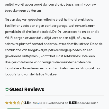
ontbijt wordt geserveerd dat een stevige basis vormt voor uw
bezoeken aan de Haram.
Na een dag van gebed en reflectie biedt het hotel praktische
faciliteiten zoals een eigen parkeergarage, wat een zeldzaam
gemak is in dit drukke stadsdeel. De 24-uursreceptie en de snelle
Wi-Fi zorgen ervoor dat u altijd verbonden blijft, of u nu uw
reisroute plant of contact onderhoudt met het thuisfront. Door de
combinatie van toegankelijke parkeermogelijkheden en een
gevarieerd ontbijtmenu, vormt het Odst Al Madinah Hotel een
doelgerichte keuze voor reizigers die waarde hechten aan
logistieke efficiëntie en een comfortabele overnachtingsplek op
loopafstand van de Heilige Moskee.
Guest Reviews
3.5
Gebaseerd op
5,135
beoordelingen
(5,135)
Google