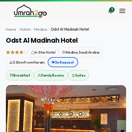
Doorgaan
naar
1
inhoud
Home
Hotels
Medina
Odst Al Madinah Hotel
Odst Al Madinah Hotel
4-Star Hotel
Medina, Saudi Arabia
0.8km from Haram
On Request
Breakfast
Family Rooms
Suites