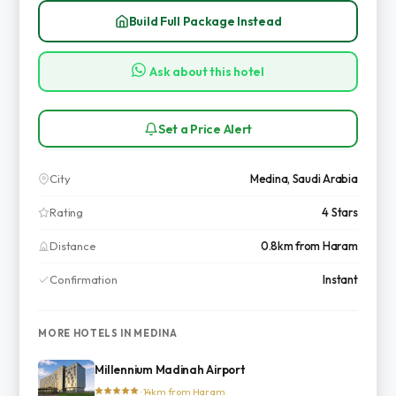
Build Full Package Instead
Ask about this hotel
Set a Price Alert
City
Medina, Saudi Arabia
Rating
4 Stars
Distance
0.8km from Haram
Confirmation
Instant
MORE HOTELS IN MEDINA
Millennium Madinah Airport
· 14km from Haram