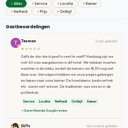
Alles
Service
Locatie
Kamer
Netheid
Prijs
Ontbijt
Gastbeoordelingen
Teoman
3 jaar geleden
★☆☆☆☆
Zelfs de ster die ik geef is veel te veel!!! Vandaag zijn we
met 60 man aangekomen in dit hotel. We hebben moeten
wachten in de lobby omdat de kamers om 18;30 nog niet
klaar was. Vervolgens hebben we onze pasjes gekregen
en liepen naar onze kamer. De hoeslakens, bedovertrek
etc. waren niet schoon. De badkamer was vies en in de
prullenbak …
Service
Locatie
Netheid
Ontbijt
Kamer
Geverifieerde Google review
Sk7lc
een maand geleden