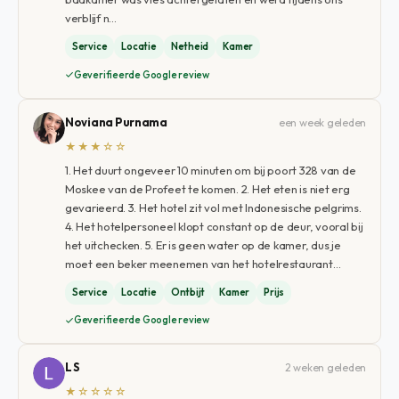
verblijf n…
Service
Locatie
Netheid
Kamer
Geverifieerde Google review
Noviana Purnama
een week geleden
★★★☆☆
1. Het duurt ongeveer 10 minuten om bij poort 328 van de
Moskee van de Profeet te komen. 2. Het eten is niet erg
gevarieerd. 3. Het hotel zit vol met Indonesische pelgrims.
4. Het hotelpersoneel klopt constant op de deur, vooral bij
het uitchecken. 5. Er is geen water op de kamer, dus je
moet een beker meenemen van het hotelrestaurant…
Service
Locatie
Ontbijt
Kamer
Prijs
Geverifieerde Google review
L S
2 weken geleden
★☆☆☆☆