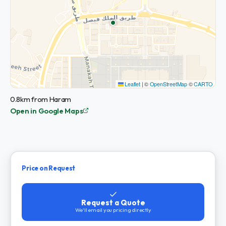
Leaflet
|
©
OpenStreetMap
©
CARTO
0.8km from Haram
Open in Google Maps
Price on Request
Request a Quote
We'll email you pricing directly