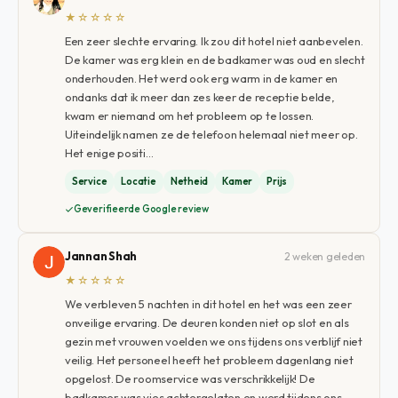
★☆☆☆☆
Een zeer slechte ervaring. Ik zou dit hotel niet aanbevelen.
De kamer was erg klein en de badkamer was oud en slecht
onderhouden. Het werd ook erg warm in de kamer en
ondanks dat ik meer dan zes keer de receptie belde,
kwam er niemand om het probleem op te lossen.
Uiteindelijk namen ze de telefoon helemaal niet meer op.
Het enige positi…
Service
Locatie
Netheid
Kamer
Prijs
Geverifieerde Google review
Jannan Shah
2 weken geleden
★☆☆☆☆
We verbleven 5 nachten in dit hotel en het was een zeer
onveilige ervaring. De deuren konden niet op slot en als
gezin met vrouwen voelden we ons tijdens ons verblijf niet
veilig. Het personeel heeft het probleem dagenlang niet
opgelost. De roomservice was verschrikkelijk! De
badkamer was vies achtergelaten en werd tijdens ons