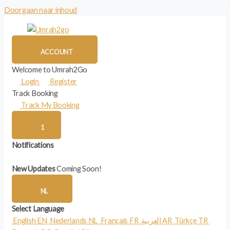
Doorgaan naar inhoud
ACCOUNT
Welcome to Umrah2Go
Login
Register
Track Booking
Track My Booking
1
Notifications
New Updates
Coming Soon!
NL
Select Language
English
EN
Nederlands
NL
Français
FR
العربية
AR
Türkçe
TR