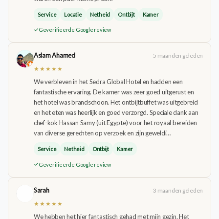
Service
Locatie
Netheid
Ontbijt
Kamer
Geverifieerde Google review
Aslam Ahamed
5 maanden geleden
★★★★★
We verbleven in het Sedra Global Hotel en hadden een
fantastische ervaring. De kamer was zeer goed uitgerust en
het hotel was brandschoon. Het ontbijtbuffet was uitgebreid
en het eten was heerlijk en goed verzorgd. Speciale dank aan
chef-kok Hassan Samy (uit Egypte) voor het royaal bereiden
van diverse gerechten op verzoek en zijn geweldi…
Service
Netheid
Ontbijt
Kamer
Geverifieerde Google review
Sarah
3 maanden geleden
★★★★★
We hebben het hier fantastisch gehad met mijn gezin. Het