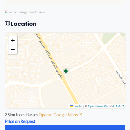
Beoordelingen via Google
Location
+
−
Leaflet
|
©
OpenStreetMap
©
CARTO
2.5km from Haram
Open in Google Maps
Price on Request