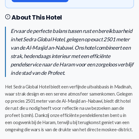
About This Hotel
Ervaar de perfecte balans tussen rust en bereikbaarheid
in het Sedra Global Hotel, gelegen op exact 2501 meter
van de Al-Masjid an-Nabawi. Ons hotel combineert een
strak, hedendaags interieur met een efficiënte
pendelservice naar de Haram voor een zorgeloos verblijf
in de stad van de Profeet.
Het Sedra Global Hotel biedt een verfijnde uitvalsbasis in Madinah,
waar strak design en een serene atmosfeer samenkomen. Gelegen
op precies 2501 meter van de Al-Masjid an-Nabawi, biedt dit hotel
de rust die u nodig heeft voor reflectie na uw bezoeken aan de
profeet (vzmh). Dankzij onze efficiënte pendeldiensten bent u in
een oogwenk bij de Haram, terwijl u bij terugkomst geniet van een
omgeving die wars is van de drukte van het directe moskee-district.