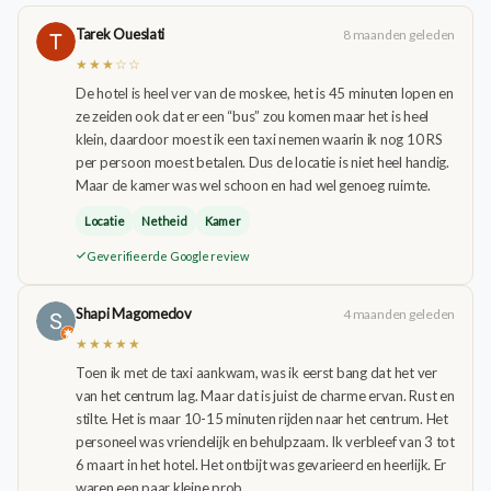
Tarek Oueslati
8 maanden geleden
★★★☆☆
De hotel is heel ver van de moskee, het is 45 minuten lopen en
ze zeiden ook dat er een “bus” zou komen maar het is heel
klein, daardoor moest ik een taxi nemen waarin ik nog 10 RS
per persoon moest betalen. Dus de locatie is niet heel handig.
Maar de kamer was wel schoon en had wel genoeg ruimte.
Locatie
Netheid
Kamer
Geverifieerde Google review
Shapi Magomedov
4 maanden geleden
★★★★★
Toen ik met de taxi aankwam, was ik eerst bang dat het ver
van het centrum lag. Maar dat is juist de charme ervan. Rust en
stilte. Het is maar 10-15 minuten rijden naar het centrum. Het
personeel was vriendelijk en behulpzaam. Ik verbleef van 3 tot
6 maart in het hotel. Het ontbijt was gevarieerd en heerlijk. Er
waren een paar kleine prob…