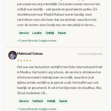
personeel was erg vriendelijk. De kamers waren mooi en het
ontbijt was heerlijk - veel goede en gevarieerde opties. De
shuttlebussen naar Masjid Nabawi waren handig, maar
vertrokken soms iets later dan we dachten, waardoor het
voor de zusters soms lastig was om een ​​plekje in de mo…
Service
Locatie
Ontbijt
Kamer
Geverifieerde Google review
Mahmoud Gomaa
een maand geleden
★★★★★
Het was een fantastisch verblijf in het Sidra International Hotel
in Medina. Het hotel is erg schoon, de service is uitstekend en
al het personeel is behulpzaam en vrolijk, waardoor je je
tijdens je hele verblijf op je gemak voelt. Het buffet was ook
heerlijk en gevarieerd. Ik wil in het bijzonder de chauffeur, Abu
Ziyad, bedanken. Hij …
Service
Netheid
Ontbijt
Kamer
Geverifieerde Google review