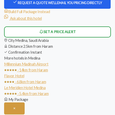
REQUEST A QUOTE
WE'LL EMAIL YOU PRICING DIRECTLY
Build Full Package Instead
Ask about this hotel
SET A PRICE ALERT
City
Medina, Saudi Arabia
Distance
2.5km from Haram
Confirmation
Instant
More hotels in Medina
Millennium Madinah Airport
· 14km from Haram
Flavor Hotel
· 6.8km from Haram
Le Meridien Hotel Medina
· 5.4km from Haram
My Package