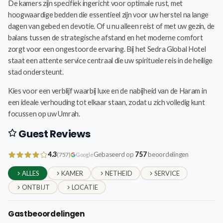
De kamers zijn specifiek ingericht voor optimale rust, met
hoogwaardige bedden die essentieel zijn voor uw herstel na lange
dagen van gebed en devotie. Of u nu alleen reist of met uw gezin, de
balans tussen de strategische afstand en het moderne comfort
zorgt voor een ongestoorde ervaring. Bij het Sedra Global Hotel
staat een attente service centraal die uw spirituele reis in de heilige
stad ondersteunt.
Kies voor een verblijf waarbij luxe en de nabijheid van de Haram in
een ideale verhouding tot elkaar staan, zodat u zich volledig kunt
focussen op uw Umrah.
Guest Reviews
4.3
Gebaseerd op
757
beoordelingen
(757)
Google
ALLES
KAMER
NETHEID
SERVICE
ONTBIJT
LOCATIE
Gastbeoordelingen