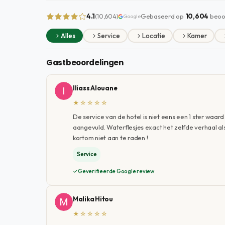
4.1
Gebaseerd op
10,604
beoo
(10,604)
Google
Alles
Service
Locatie
Kamer
Gastbeoordelingen
Iliass Alouane
★☆☆☆☆
De service van de hotel is niet eens een 1 ster w
aangevuld. Waterflesjes exact het zelfde verhaal als
kortom niet aan te raden !
Service
Geverifieerde Google review
Malika Hitou
★☆☆☆☆