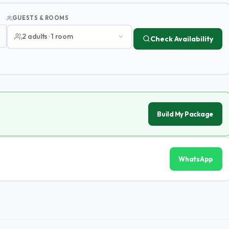
GUESTS & ROOMS
2 adults · 1 room
Check Availability
Build My Package
WhatsApp