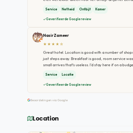
Service
Netheid
Ontbijt
Kamer
Geverifieerde Google review
Nasir Zameer
★★★★☆
Great hotel. Location is good with a number of shops
just steps away. Breakfast is good, room service w
small arrives that's useless. I'd stay here if on a bu
Service
Locatie
Geverifieerde Google review
Beoordelingen via Google
Location