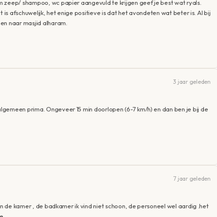
 zeep/ shampoo, wc papier aangevuld te krijgen geef je best wat ryals.
 is afschuwelijk, het enige positieve is dat het avondeten wat beter is. Al bij
pen naar masjid alharam.
3 jaar geleden
lgemeen prima. Ongeveer 15 min doorlopen (6-7 km/h) en dan ben je bij de
7 jaar geleden
 in de kamer , de badkamer ik vind niet schoon, de personeel wel aardig .het
e.