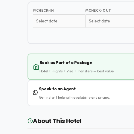
CHECK-IN
CHECK-OUT
Book as Part of a Package
Hotel + Flights + Visa + Transfers — best value.
Speak to an Agent
Get instant help with availability and pricing.
About This Hotel