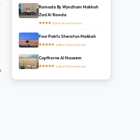
Ramada By Wyndham Makkah
Zad Al Rawda
· 8.1km from Haram
Four Points Sheraton Makkah
· 6.8km from Haram
Copthorne Al Naseem
· 6.6km from Haram
n