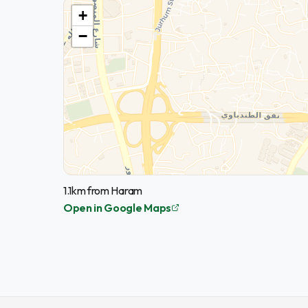
+
−
1.1km from Haram
Open in Google Maps