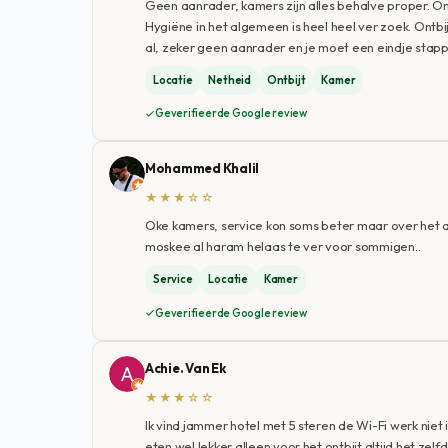
Geen aanrader, kamers zijn alles behalve proper. Om
Hygiëne in het algemeen is heel heel ver zoek. Ontbijt
al, zeker geen aanrader en je moet een eindje stap
Locatie
Netheid
Ontbijt
Kamer
Geverifieerde Google review
Mohammed Khalil
★★★☆☆
Oke kamers, service kon soms beter maar over het a
moskee al haram helaas te ver voor sommigen..
Service
Locatie
Kamer
Geverifieerde Google review
Achie. Van Ek
★★★☆☆
Ik vind jammer hotel met 5 steren de Wi-Fi werk niet
eten wel lekker alleen voor het ontbijt altijd het zelfd