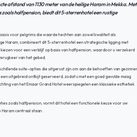
cte afstand van 1130 meter van de heilige Haram in Mekka. Met
 zoals halfpension, biedt dit 5-sterrenhotel een rustige
basis voor pelgrims die waarde hechten aan zowel kwaliteit als
ige Haram, combineert dit 5-sterrenhotel een strategische ligging met
en kiezen voor een verblijf op basis van halfpension, waardoor u verzekerd
 terugkeer van het gebed.
schillende suite-opties die uitgerust zijn om aan de behoeften van gezinne
r een uitgebreid ontbijt geserveerd, zodat u met een goed gevulde maag
richting van het Emaar Grand Hotel weerspiegelen een klassieke esthetiek
pties zoals halfpension, vormt dit hotel een functionele keuze voor uw
e Haram centraal staan.