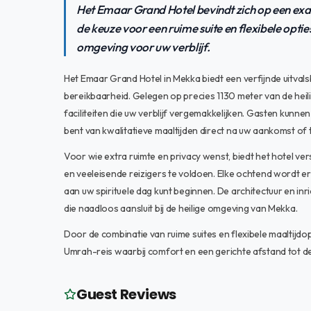
Het Emaar Grand Hotel bevindt zich op een exa
de keuze voor een ruime suite en flexibele opties
omgeving voor uw verblijf.
Het Emaar Grand Hotel in Mekka biedt een verfijnde uitvals
bereikbaarheid. Gelegen op precies 1130 meter van de heil
faciliteiten die uw verblijf vergemakkelijken. Gasten kunn
bent van kwalitatieve maaltijden direct na uw aankomst of
Voor wie extra ruimte en privacy wenst, biedt het hotel ver
en veeleisende reizigers te voldoen. Elke ochtend wordt e
aan uw spirituele dag kunt beginnen. De architectuur en in
die naadloos aansluit bij de heilige omgeving van Mekka.
Door de combinatie van ruime suites en flexibele maaltijdo
Umrah-reis waarbij comfort en een gerichte afstand tot d
Guest Reviews