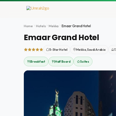
Doorgaan
naar
inhoud
Home
Hotels
Mekka
Emaar Grand Hotel
Emaar Grand Hotel
5-Star Hotel
Mekka, Saudi Arabia
1
Breakfast
Half Board
Suites