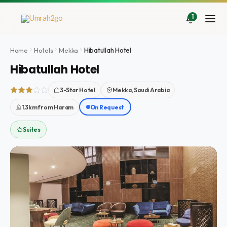
Doorgaan
naar
1
inhoud
Home
Hotels
Mekka
Hibatullah Hotel
Hibatullah Hotel
3-Star Hotel
Mekka, Saudi Arabia
1.3km from Haram
On Request
Suites