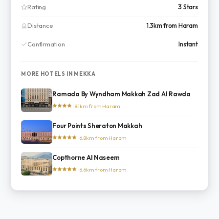
Rating
3 Stars
Distance
1.3km from Haram
Confirmation
Instant
MORE HOTELS IN MEKKA
Ramada By Wyndham Makkah Zad Al Rawda
· 8.1km from Haram
Four Points Sheraton Makkah
· 6.8km from Haram
Copthorne Al Naseem
· 6.6km from Haram