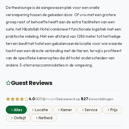
De theelounge is de aangewezen plek voor een snelle
versnapering tussen de gebeden door. Of u nu met een grotere
groep reist of behoefte heeft aan de extra faciliteiten van een
suite, het Hibatullah Hotel combineert functionele logistiek met een
praktische indeling. Met een afstand van 1286 meter tot het heilige
terrein biedt het hotel een gebalanceerde locatie voor wie waarde
hecht aan een directe verbinding met de Haram, terwijl u profiteert
van de specifieke kameropties die dit hotel onderscheiden van
andere 3-sterrenaccommodaties in de omgeving.
Guest Reviews
4.0
Gebaseerd op
827
beoordelingen
(827)
Google
Alles
Locatie
Kamer
Service
Prijs
Ontbijt
Netheid