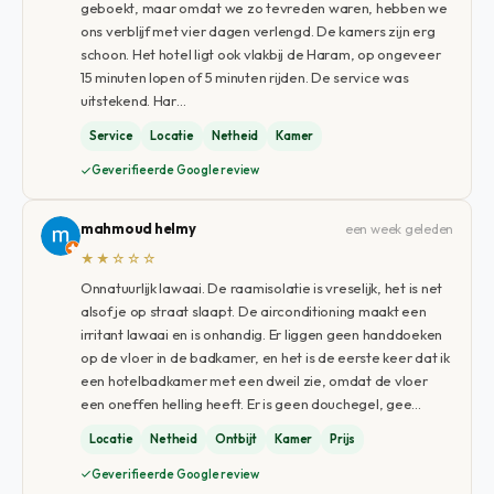
geboekt, maar omdat we zo tevreden waren, hebben we
ons verblijf met vier dagen verlengd. De kamers zijn erg
schoon. Het hotel ligt ook vlakbij de Haram, op ongeveer
15 minuten lopen of 5 minuten rijden. De service was
uitstekend. Har…
Service
Locatie
Netheid
Kamer
Geverifieerde Google review
mahmoud helmy
een week geleden
★★☆☆☆
Onnatuurlijk lawaai. De raamisolatie is vreselijk, het is net
alsof je op straat slaapt. De airconditioning maakt een
irritant lawaai en is onhandig. Er liggen geen handdoeken
op de vloer in de badkamer, en het is de eerste keer dat ik
een hotelbadkamer met een dweil zie, omdat de vloer
een oneffen helling heeft. Er is geen douchegel, gee…
Locatie
Netheid
Ontbijt
Kamer
Prijs
Geverifieerde Google review