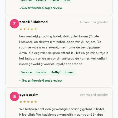
Geverifieerde Google review
zenati Sidahmed
4 maanden geleden
★★★★☆
Een werkelijk prachtig hotel, vlakbij de Haram (Grote
Moskee), op slechts 8 minuten lopen van Al-Anjam. De
roomservice is uitstekend, met name de behulpzame
Amin, die erg vriendelijk en attent is. Het enige minpuntje is
het lawaai van de airconditioning op de kamer. Het ontbijt
is ook geweldig voor 60 riyal per persoon.
Service
Locatie
Ontbijt
Kamer
Geverifieerde Google review
aya qassim
een maand geleden
★★★★★
We hebben echt een geweldige ervaring gehad in hotel
Hibatullah. We hadden aanvankelijk maar voor één dag