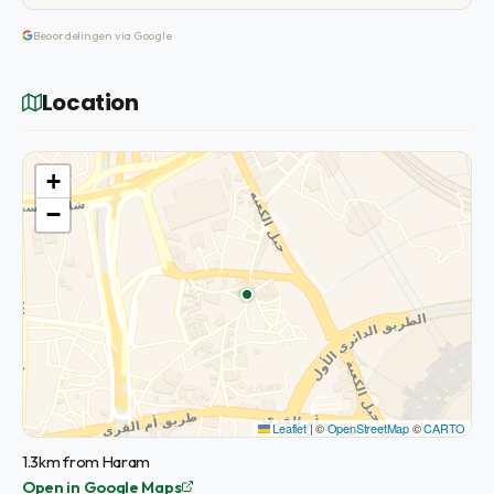
Beoordelingen via Google
Location
+
−
Leaflet
|
©
OpenStreetMap
©
CARTO
1.3km from Haram
Open in Google Maps