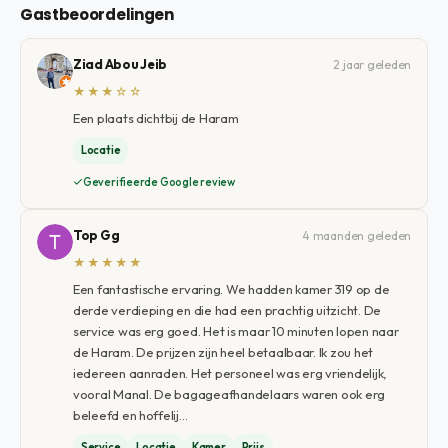
Gastbeoordelingen
Ziad Abou Jeib
2 jaar geleden
★★★☆☆
Een plaats dichtbij de Haram
Locatie
Geverifieerde Google review
Top Gg
4 maanden geleden
★★★★★
Een fantastische ervaring. We hadden kamer 319 op de
derde verdieping en die had een prachtig uitzicht. De
service was erg goed. Het is maar 10 minuten lopen naar
de Haram. De prijzen zijn heel betaalbaar. Ik zou het
iedereen aanraden. Het personeel was erg vriendelijk,
vooral Manal. De bagageafhandelaars waren ook erg
beleefd en hoffelij…
Service
Locatie
Kamer
Prijs