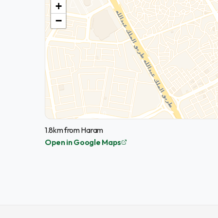
+
−
1.8km from Haram
Open in Google Maps