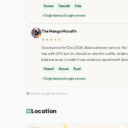
Konum
Temizlik
Oda
Doğrulanmış Google yorumu
The Mango Musafir
★★★☆☆
Good price for Dec 2024. Bad customer service. No to
top with LPG but no utensils or electric cattle. Arabi
bad because I couldn't use inside my apartment duri
Hizmet
Konum
Fiyat
Doğrulanmış Google yorumu
Puanlar Google tarafından
Location