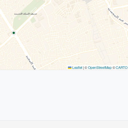
Leaflet
|
©
OpenStreetMap
©
CARTO