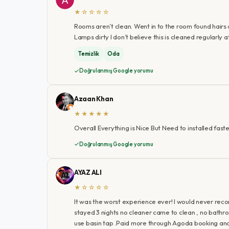
★☆☆☆☆
Rooms aren’t clean. Went in to the room found hairs 
Lamps dirty I don’t believe this is cleaned regularly a
Temizlik
Oda
Doğrulanmış Google yorumu
Azaan Khan
★★★★★
Overall Everything is Nice But Need to installed faste
Doğrulanmış Google yorumu
AYAZ ALI
★☆☆☆☆
It was the worst experience ever! I would never reco
stayed 3 nights no cleaner came to clean , no bathr
use basin tap .Paid more through Agoda booking and 