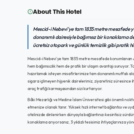
About This Hotel
Mescid-i Nebevi'ye tam 1835 metre mesafede yer
donanımlı dairesiyle bağımsız bir konaklama d
ücretsiz otopark ve günlük temizlik gibi pratik hi
Mescid-i Nebevi’ye tam 1835 metre mesafede konumlanan Al 
hem bağımsızlık hem de pratik bir ulaşım avantajı sunuyor. To
hazırlamak isteyen misafirlerimize tam donanımlı mutfak alan
sigara içilmeyen hijyenik dairelerimiz, ziyaretiniz süresince
araç trafiği karmaşasından sizi kurtarıyor.
Bâki Mezarlığı ve Medine İslam Üniversitesi gibi önemli noktal
etmenize olanak tanır. Yüksek hızlı internet bağlantısı ve u
otelinizde dinlenirken dünyayla bağlantınızı kesintisiz sür
konaklama arıyorsanız, 3 yıldızlı tesisimiz ihtiyaçlarınıza yön