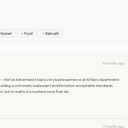
Hizmet
Fiyat
Kahvaltı
6 months ago
 – Not as Advertised I had a very bad experience at Al Eairy Apartments
uilding is extremely unpleasant and far below acceptable standards.
 but in reality it is nowhere near that sta…
7 months ago