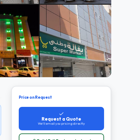
Price on Request
Request a Quote
We'll email you pricing directly