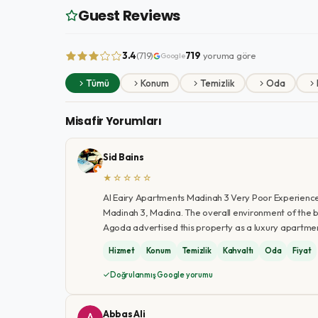
Guest Reviews
3.4
719
yoruma göre
(719)
Google
Tümü
Konum
Temizlik
Oda
Misafir Yorumları
Sid Bains
★☆☆☆☆
Al Eairy Apartments Madinah 3 Very Poor Experience
Madinah 3, Madina. The overall environment of the b
Agoda advertised this property as a luxury apartment,
Hizmet
Konum
Temizlik
Kahvaltı
Oda
Fiyat
Doğrulanmış Google yorumu
Abbas Ali