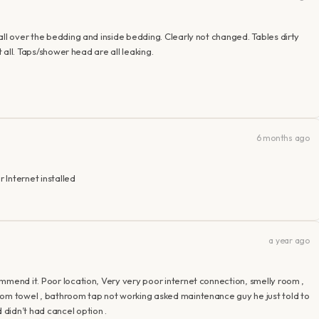
all over the bedding and inside bedding. Clearly not changed. Tables dirty
t all. Taps/shower head are all leaking.
6 months ago
r Internet installed
a year ago
mmend it. Poor location, Very very poor internet connection, smelly room ,
oom towel , bathroom tap not working asked maintenance guy he just told to
didn’t had cancel option .