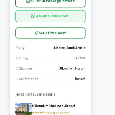
Build Full Package Instead
Ask about this hotel
Set a Price Alert
City
Medine, Saudi Arabia
e
Rating
3 Stars
Distance
1.8km from Haram
Confirmation
Instant
MORE HOTELS IN MEDINE
Millennium Madinah Airport
· 14km from Haram