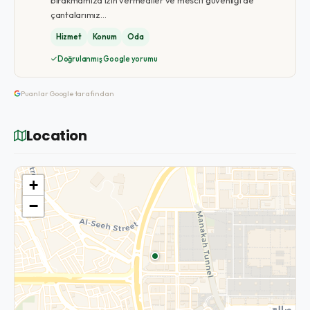
bırakmamıza izin vermediler ve mescit güvenliği de
çantalarımız…
Hizmet
Konum
Oda
Doğrulanmış Google yorumu
Puanlar Google tarafından
Location
+
−