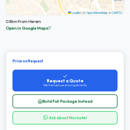
Leaflet
|
©
OpenStreetMap
©
CARTO
0.8km from Haram
Open in Google Maps
Price on Request
Request a Quote
We'll email you pricing directly
Build Full Package Instead
Ask about this hotel