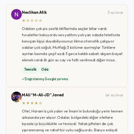
Neslihan Atik
3 ay önce
★☆☆☆☆
Odaları çok pis yastık kiliflarinda saçlar kıllar vardı
tuvaletler kokuyordu ses yalıtımı yok yan odada telefonla
konuşan kişiyi duyabiliyosunuz klima otomatik çalışıyor
odalar çok soğuk. Mutfağı 3 bölüme ayırmışlar Türklere
ayrılan kısımda çeşit azdı 3 gece kaldık sabah akşam bayat
ekmek vardı ilk gün su cay ve tatlı verilmedi diğer misa…
Temizlik
Oda
Doğrulanmış Google yorumu
M Ali “M-Ali-JD” Javed
bir ay önce
★★★★☆
Otel, Haram'a çok yakın ve İmam'ın bulunduğu yerin hemen
arkasında yer alıyor. Odalar, bölgedeki diğer otellere
kıyasla iyi büyüklükte ve temizdi. Yatak şilteleri de çok
yıpranmamış ve rahat bir uyku sağlıyordu. Banyo eskiydi