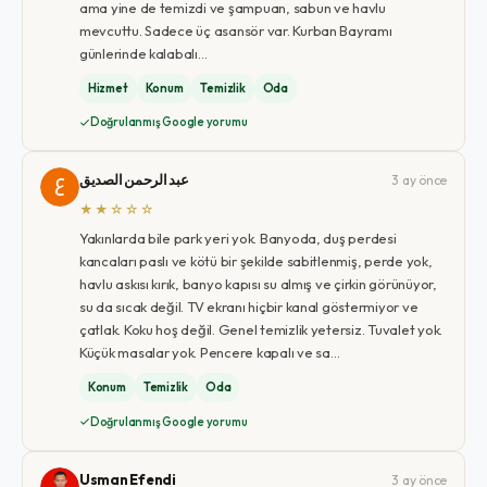
ama yine de temizdi ve şampuan, sabun ve havlu
mevcuttu. Sadece üç asansör var. Kurban Bayramı
günlerinde kalabalı…
Hizmet
Konum
Temizlik
Oda
Doğrulanmış Google yorumu
عبد الرحمن الصديق
3 ay önce
★★☆☆☆
Yakınlarda bile park yeri yok. Banyoda, duş perdesi
kancaları paslı ve kötü bir şekilde sabitlenmiş, perde yok,
havlu askısı kırık, banyo kapısı su almış ve çirkin görünüyor,
su da sıcak değil. TV ekranı hiçbir kanal göstermiyor ve
çatlak. Koku hoş değil. Genel temizlik yetersiz. Tuvalet yok.
Küçük masalar yok. Pencere kapalı ve sa…
Konum
Temizlik
Oda
Doğrulanmış Google yorumu
Usman Efendi
3 ay önce