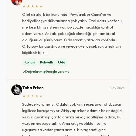
★★★★★
Otel stratejik bir konumda, Peygamber Camii'ne ve
hediyelik eşya dükkanlarına çok yakın. Otel odası konforlu,
merkezi klima sistemi var, bu yüzden sıcaklığı kontrol
edemiyoruz. Ancak, çok soğuk olmadığı için tam ideal
olduğunu düşünüyorum. Oda rahat, yatak da konforlu.
Orta boy bir gardırop ve yiyecek ve içecek saklamak için
küçük bir buz…
Konum
Kahvaltı
Oda
Doğrulanmış Google yorumu
Taha Erken
8 ay önce
★☆☆☆☆
Sadece konumu iyi. Odalar çok kirli, resepsiyonist düzgün
İngilizce konuşamıyor. Giriş yaparken odamız hazır değildi
ve bizi geciktirip çantalarımızı birkaç saatliğine aldılar, bu
yüzden mescide gittik. Ama çıkış yaptıktan sonra
uçuşumuza kadar çantalarımızı birkaç saatliğine