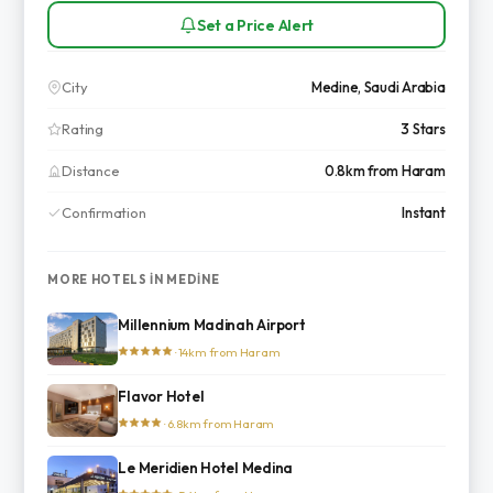
Set a Price Alert
City
Medine, Saudi Arabia
Rating
3 Stars
Distance
0.8km from Haram
Confirmation
Instant
MORE HOTELS IN MEDINE
Millennium Madinah Airport
· 14km from Haram
Flavor Hotel
· 6.8km from Haram
Le Meridien Hotel Medina