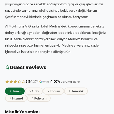
yoğunluğuna göre esneklik sağlayan hızlı giriş ve çıkış işlemlerimiz
sayesinde, zamanınızı otel lobisinde bekleyerek değil, Harem-i
Şerif’in manevi ikliminde geçirmenize olanak tanıyoruz.
Al Mokhtara Al Gharbi Hotel, Medine’deki konaklamanızı gereksiz
detaylarla uğraşmadan, doğrudan ibadetinize odaklanabileceğiniz
bir düzenle planlamanıza yardımcı oluyor. Merkezi konumu ve
ihtiyaçlarınıza özel hizmet anlayışıyla, Medine ziyaretinizi sade,
işlevsel ve huzurlu bir deneyime dönüştürün.
Guest Reviews
3.5
1,074
yoruma göre
(1,074)
Google
Tümü
Oda
Konum
Temizlik
Hizmet
Kahvaltı
Misafir Yorumları