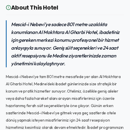
About This Hotel
Mescid-i Nebevi'ye sadece 801 metre uzaklıkta
konumlanan Al Mokhtara Al Gharbi Hotel, ibadetiniz
için gereken merkezi konumu profesyonel bir hizmet
anlayışıyla sunuyor. Geniş süit seçenekleri ve 24 saat
aktif resepsiyonu ile Medine ziyaretlerinizde zaman
yönetimini kolaylaştırıyor.
Mescid-i Nebevi’ye tam 801 metre mesafede yer alan Al Mokhtara
Al Gharbi Hotel, Medine’deki ibadet günlerinizde size stratejik bir
konum ve pratik hizmetler sunuyor. Otelimiz, özellikle geniş aileler
veya daha fazla hareket alanı arayan misafirlerimiz için özenle
hazırlanmış ferah süit seçenekleriyle öne çıkıyor. Günün erken
saatlerinde Mescid-i Nebevi’ye gitmek veya geç saatlerde otele
dönüş yapmak isteyen misafirlerimiz için 24 saat resepsiyon
hizmetimiz kesintisiz olarak devam etmektedir. İbadet programınızın