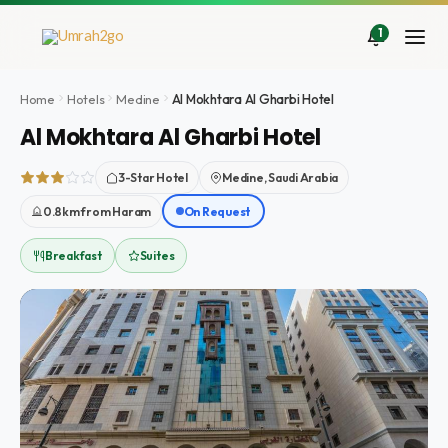
İçeriğe
atla
1
Home
Hotels
Medine
Al Mokhtara Al Gharbi Hotel
Al Mokhtara Al Gharbi Hotel
3-Star Hotel
Medine, Saudi Arabia
0.8km from Haram
On Request
Breakfast
Suites