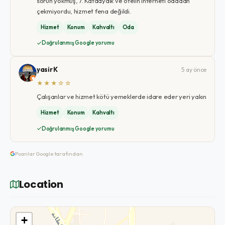
sorun yokmuş, 7. Katdaydık ve otelin interneti odadan
çekmiyordu, hizmet fena değildi.
Hizmet
Konum
Kahvaltı
Oda
Doğrulanmış Google yorumu
yasir K
5 ay önce
★★★☆☆
Çalışanlar ve hizmet kötü yemeklerde idare eder yeri yakın
Hizmet
Konum
Kahvaltı
Doğrulanmış Google yorumu
Puanlar Google tarafından
Location
+