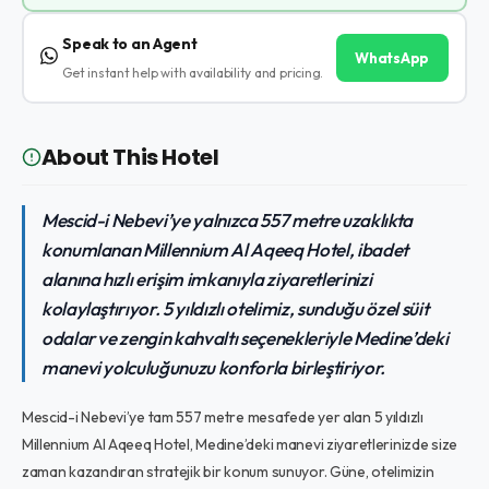
Speak to an Agent
WhatsApp
Get instant help with availability and pricing.
About This Hotel
Mescid-i Nebevi’ye yalnızca 557 metre uzaklıkta
konumlanan Millennium Al Aqeeq Hotel, ibadet
alanına hızlı erişim imkanıyla ziyaretlerinizi
kolaylaştırıyor. 5 yıldızlı otelimiz, sunduğu özel süit
odalar ve zengin kahvaltı seçenekleriyle Medine’deki
manevi yolculuğunuzu konforla birleştiriyor.
Mescid-i Nebevi’ye tam 557 metre mesafede yer alan 5 yıldızlı
Millennium Al Aqeeq Hotel, Medine’deki manevi ziyaretlerinizde size
zaman kazandıran stratejik bir konum sunuyor. Güne, otelimizin