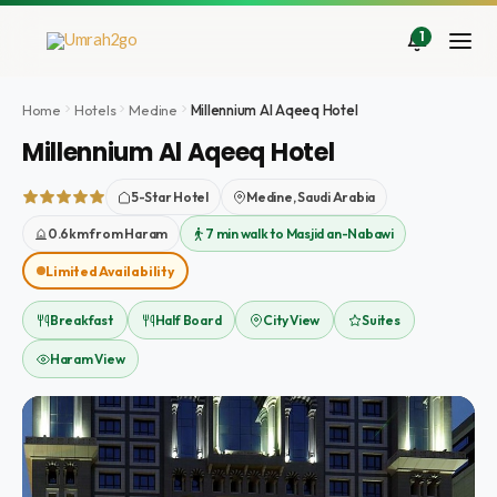
İçeriğe
atla
1
Home
Hotels
Medine
Millennium Al Aqeeq Hotel
Millennium Al Aqeeq Hotel
5-Star Hotel
Medine, Saudi Arabia
0.6km from Haram
7 min walk to Masjid an-Nabawi
Limited Availability
Breakfast
Half Board
City View
Suites
Haram View