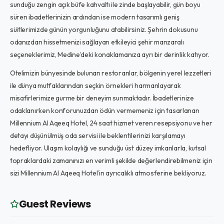
sunduğu zengin açık büfe kahvaltı ile zinde başlayabilir, gün boyu
süren ibadetlerinizin ardından ise modern tasarımlı geniş
süitlerimizde günün yorgunluğunu atabilirsiniz. Şehrin dokusunu
odanızdan hissetmenizi sağlayan etkileyici şehir manzaralı
seçeneklerimiz, Medine’deki konaklamanıza ayrı bir derinlik katıyor.
Otelimizin bünyesinde bulunan restoranlar, bölgenin yerel lezzetleri
ile dünya mutfaklarından seçkin örnekleri harmanlayarak
misafirlerimize gurme bir deneyim sunmaktadır. İbadetlerinize
odaklanırken konforunuzdan ödün vermemeniz için tasarlanan
Millennium Al Aqeeq Hotel, 24 saat hizmet veren resepsiyonu ve her
detayı düşünülmüş oda servisi ile beklentilerinizi karşılamayı
hedefliyor. Ulaşım kolaylığı ve sunduğu üst düzey imkanlarla, kutsal
topraklardaki zamanınızı en verimli şekilde değerlendirebilmeniz için
sizi Millennium Al Aqeeq Hotel’in ayrıcalıklı atmosferine bekliyoruz.
Guest Reviews