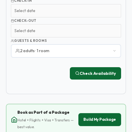
CHECK-IN
CHECK-OUT
GUESTS & ROOMS
2 adults · 1 room
Check Availability
Book as Part of a Package
Build My Package
Hotel + Flights + Visa + Transfers —
best value.