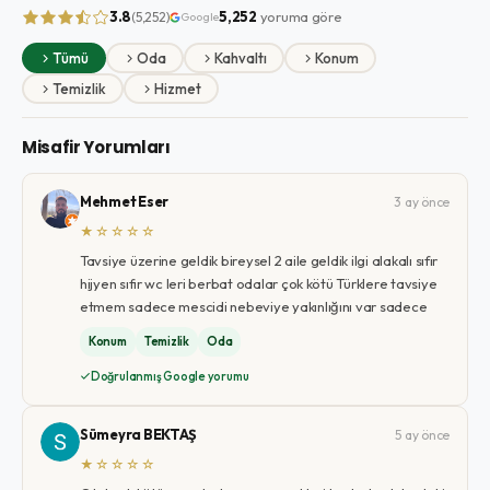
3.8
5,252
yoruma göre
(5,252)
Google
Tümü
Oda
Kahvaltı
Konum
Temizlik
Hizmet
Misafir Yorumları
Mehmet Eser
3 ay önce
★☆☆☆☆
Tavsiye üzerine geldik bireysel 2 aile geldik ilgi alakalı sıfır
hijyen sıfır wc leri berbat odalar çok kötü Türklere tavsiye
etmem sadece mescidi nebeviye yakınlığını var sadece
Konum
Temizlik
Oda
Doğrulanmış Google yorumu
Sümeyra BEKTAŞ
5 ay önce
★☆☆☆☆