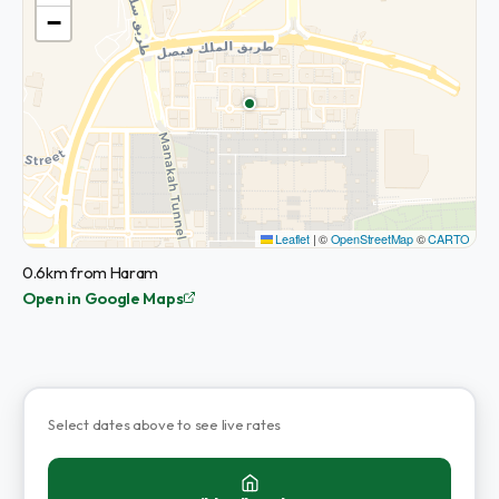
−
Leaflet
|
©
OpenStreetMap
©
CARTO
0.6km from Haram
Open in Google Maps
Select dates above to see live rates