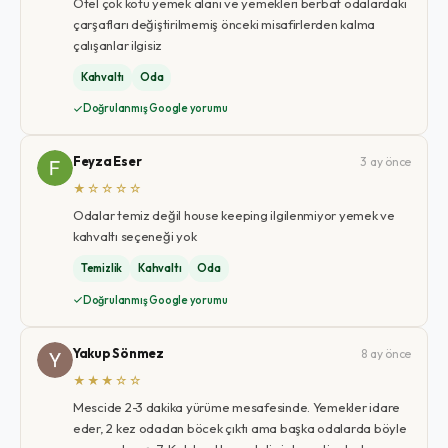
Otel çok kötü yemek alanı ve yemekleri berbat odalardaki
çarşafları değiştirilmemiş önceki misafirlerden kalma
çalışanlar ilgisiz
Kahvaltı
Oda
Doğrulanmış Google yorumu
Feyza Eser
3 ay önce
★☆☆☆☆
Odalar temiz değil house keeping ilgilenmiyor yemek ve
kahvaltı seçeneği yok
Temizlik
Kahvaltı
Oda
Doğrulanmış Google yorumu
Yakup Sönmez
8 ay önce
★★★☆☆
Mescide 2-3 dakika yürüme mesafesinde. Yemekler idare
eder, 2 kez odadan böcek çıktı ama başka odalarda böyle