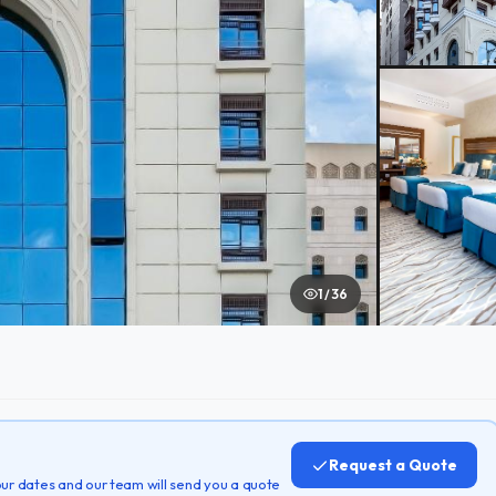
1 / 36
Request a Quote
 your dates and our team will send you a quote