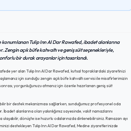
 konumlanan Tulip Inn Al Dar Rawafed, ibadet alanlarına
Zengin açık büfe kahvaltı ve geniş süit seçenekleriyle,
forlu bir durak arayanlar için tasarlandı.
ede yer alan Tulip Inn Al Dar Rawafed, kutsal topraklardaki ziyaretinizi
başlamanız için sunduğu zengin açık büfe kahvaltı servisi ile misafirlerimizin
 sonrası, yorgunluğunuzu atmanız için özenle hazırlanan geniş süit
ılabilir bir destek mekanizması sağlarken, sunduğumuz profesyonel oda
ur. İbadet alanlarına olan yakınlığımız sayesinde, vakit namazlarını
laşabilir, dönüşte ise huzurlu odalarınızda dinlenebilirsiniz. Ramazan ayı
minizi destekleyen Tulip Inn Al Dar Rawafed, Medine ziyaretlerinizde