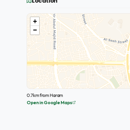
Location
+
−
0.7km from Haram
Open in Google Maps