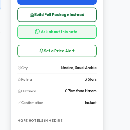
Build Full Package Instead
Ask about this hotel
Set a Price Alert
City
Medine, Saudi Arabia
Rating
3 Stars
Distance
0.7km from Haram
Confirmation
Instant
MORE HOTELS IN MEDINE