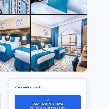
Price on Request
Request a Quote
We'll email you pricing directly