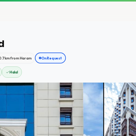
d
0.7km from Haram
On Request
Halal