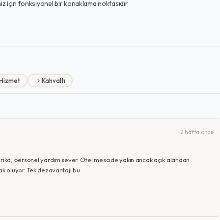
imiz için fonksiyonel bir konaklama noktasıdır.
Hizmet
Kahvaltı
2 hafta önce
arika, personel yardım sever. Otel mescide yakın ancak açık alandan
ak oluyor. Tek dezavantajı bu.