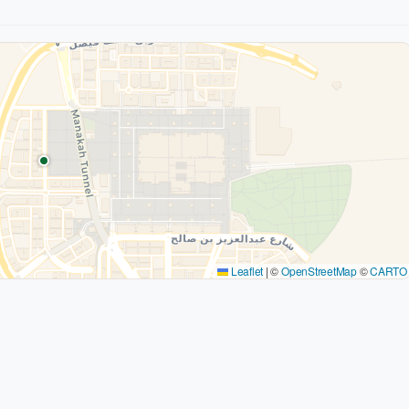
Leaflet
|
©
OpenStreetMap
©
CARTO