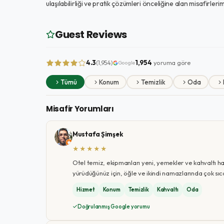
ulaşılabilirliği ve pratik çözümleri önceliğine alan misafirler
Guest Reviews
4.3
1,954
yoruma göre
(1,954)
Google
Tümü
Konum
Temizlik
Oda
Misafir Yorumları
Mustafa Şimşek
★★★★★
Otel temiz, ekipmanları yeni, yemekler ve kahvaltı h
yürüdüğünüz için, öğle ve ikindi namazlarında çok sıc
Hizmet
Konum
Temizlik
Kahvaltı
Oda
Doğrulanmış Google yorumu