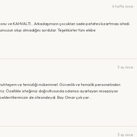
4 hafta önce
yonu ve KAHVALTI... Arkadaşımızın çocukları sade patates kızartması istedi.
rzumuzun olup olmadığını sordular. Teşekkürler tüm ekibe
3 ay önce
 muhteşem ve temizliği mükemmel. Güvenlik ve temizlik personelinden
riz. Özellikle isteğimiz doğrultusunda odamızı ayarlayan resepsiyon
 beklentilerimizin de ötesindeydi. Bay Omar çok yar…
3 ay önce