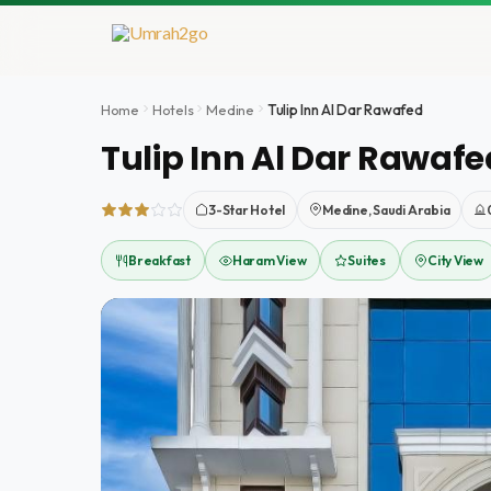
İçeriğe
atla
Home
Hotels
Medine
Tulip Inn Al Dar Rawafed
Tulip Inn Al Dar Rawafe
3-Star Hotel
Medine, Saudi Arabia
Breakfast
Haram View
Suites
City View