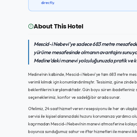
directly.
About This Hotel
Mescid-i Nebevi’ye sadece 683 metre mesafede
yürüme mesafesinde olmanın avantajını sunuyor. 
Medine’deki manevi yolculuğunuzda pratik ve kon
Medine’nin kalbinde, Mescid-i Nebevi’ye tam 683 metre mesaf
verimli kılmak için konumlandırılmıştır. Tesisimiz, güne zinde 
beklentilerini karşılamaktadır. Gün boyu süren ibadetleriniz
seçeneklerimiz, konfor ve sadeliği bir arada sunar.
Otelimiz, 24 saat hizmet veren resepsiyonu ile her an ulaş
servisi ile kişisel alanınızdaki huzuru korumanıza yardımcı ol
kaçırmadan Mescid-i Nebevi’nin manevi atmosferine kolayca u
boyunca sunduğumuz sahur ve iftar hizmetleri ile manevi ikli