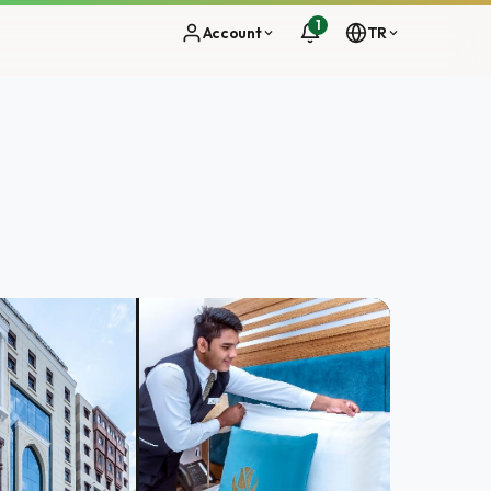
1
Account
TR