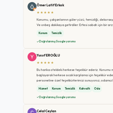
Ömer Latif Erkok
★★★★★
Konumu, çalışanlarının güler yüzü, temizliği, dekoras
Ve onbeş dakikaya getirdiler. Ertesi sabah için bir a
Konum
Temizlik
Doğrulanmış Google yorumu
Yusuf EROĞLU
★★★★★
Bu harika oteldeki herkese teşekkür ederiz. Konumu
başlayarak herkese sıcak karşılama için teşekkür ede
personeline özel teşekkürlerimizi sunuyoruz; odamız
Hizmet
Konum
Temizlik
Kahvaltı
Oda
Doğrulanmış Google yorumu
Celal Ceylan