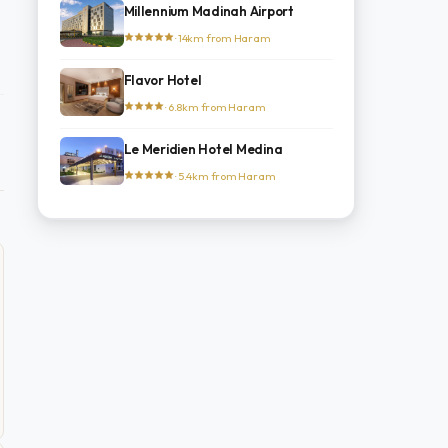
Millennium Madinah Airport
· 14km from Haram
Flavor Hotel
· 6.8km from Haram
Le Meridien Hotel Medina
· 5.4km from Haram