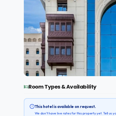
Room Types & Availability
This hotel is available on request.
We don't have live rates for this property yet. Tell us