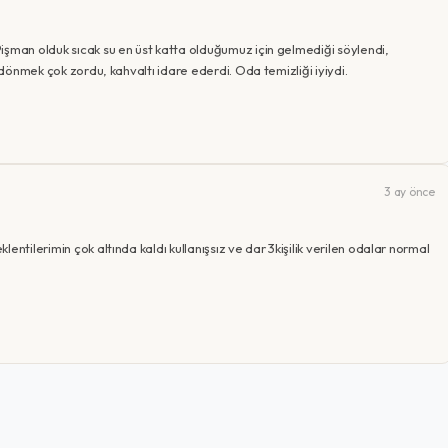
işman olduk sıcak su en üst katta olduğumuz için gelmediği söylendi,
a dönmek çok zordu, kahvaltı idare ederdi. Oda temizliği iyiydi.
3 ay önce
ntilerimin çok altında kaldı kullanışsız ve dar 3kişilik verilen odalar normal