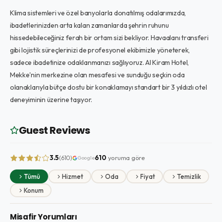
Klima sistemleri ve özel banyolarla donatılmış odalarımızda,
ibadetlerinizden arta kalan zamanlarda şehrin ruhunu
hissedebileceğiniz ferah bir ortam sizi bekliyor. Havaalanı transferi
gibi lojistik süreçlerinizi de profesyonel ekibimizle yöneterek,
sadece ibadetinize odaklanmanızı sağlıyoruz. Al Kiram Hotel,
Mekke'nin merkezine olan mesafesi ve sunduğu seçkin oda
olanaklarıyla bütçe dostu bir konaklamayı standart bir 3 yıldızlı otel
deneyiminin üzerine taşıyor.
Guest Reviews
3.5
610
yoruma göre
(610)
Google
Tümü
Hizmet
Oda
Fiyat
Temizlik
Konum
Misafir Yorumları