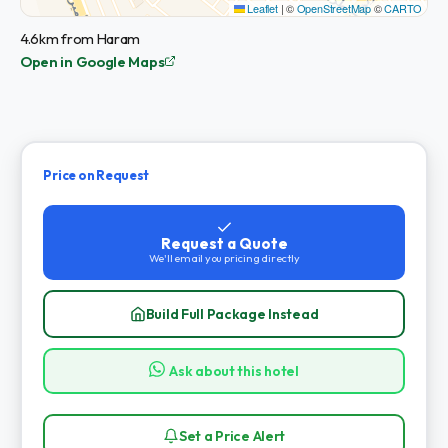
Leaflet
|
©
OpenStreetMap
©
CARTO
4.6km from Haram
Open in Google Maps
Price on Request
Request a Quote
We'll email you pricing directly
Build Full Package Instead
Ask about this hotel
Set a Price Alert