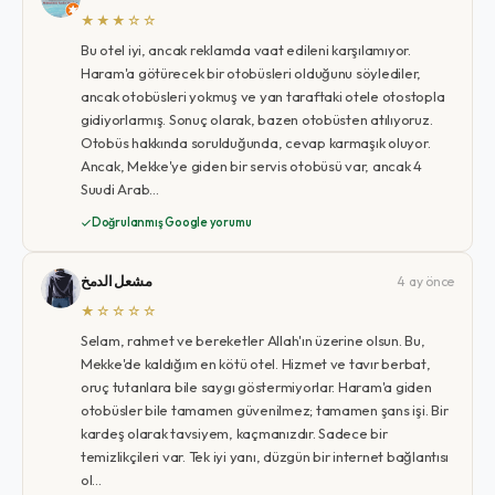
★★★☆☆
Bu otel iyi, ancak reklamda vaat edileni karşılamıyor.
Haram'a götürecek bir otobüsleri olduğunu söylediler,
ancak otobüsleri yokmuş ve yan taraftaki otele otostopla
gidiyorlarmış. Sonuç olarak, bazen otobüsten atılıyoruz.
Otobüs hakkında sorulduğunda, cevap karmaşık oluyor.
Ancak, Mekke'ye giden bir servis otobüsü var, ancak 4
Suudi Arab…
Doğrulanmış Google yorumu
مشعل الدمخ
4 ay önce
★☆☆☆☆
Selam, rahmet ve bereketler Allah'ın üzerine olsun. Bu,
Mekke'de kaldığım en kötü otel. Hizmet ve tavır berbat,
oruç tutanlara bile saygı göstermiyorlar. Haram'a giden
otobüsler bile tamamen güvenilmez; tamamen şans işi. Bir
kardeş olarak tavsiyem, kaçmanızdır. Sadece bir
temizlikçileri var. Tek iyi yanı, düzgün bir internet bağlantısı
ol…