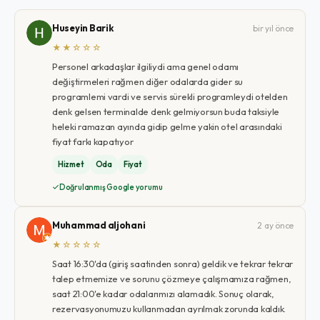
Huseyin Barik
bir yıl önce
★★☆☆☆
Personel arkadaşlar ilgiliydi ama genel odamı
değiştirmeleri rağmen diğer odalarda gider su
programlemi vardi ve servis sürekli programleydi otelden
denk gelsen terminalde denk gelmiyorsun buda taksiyle
heleki ramazan ayında gidip gelme yakin otel arasındaki
fiyat farkı kapatıyor
Hizmet
Oda
Fiyat
Doğrulanmış Google yorumu
Muhammad aljohani
2 ay önce
★☆☆☆☆
Saat 16:30'da (giriş saatinden sonra) geldik ve tekrar tekrar
talep etmemize ve sorunu çözmeye çalışmamıza rağmen,
saat 21:00'e kadar odalarımızı alamadık. Sonuç olarak,
rezervasyonumuzu kullanmadan ayrılmak zorunda kaldık.