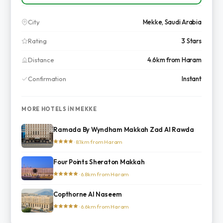
City
Mekke, Saudi Arabia
Rating
3 Stars
Distance
4.6km from Haram
Confirmation
Instant
MORE HOTELS IN MEKKE
Ramada By Wyndham Makkah Zad Al Rawda
· 8.1km from Haram
Four Points Sheraton Makkah
· 6.8km from Haram
Copthorne Al Naseem
· 6.6km from Haram