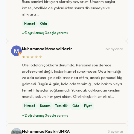
Bunu samimi bir uyarı olarak yazıyorum: Umarım başka
kimse, özellikle de yolculuktan sonra dinlenmeye ve
istikrara …
Hizmet
Oda
Doğrulanmış Google yorumu
Muhammad Masood Nazir
bir ay önce
★☆☆☆☆
Otel odaları çok kötü durumda. Personel son derece
profesyonel değil, hiçbir hizmet sunulmuyor. Oda temizliği
ve oda bakımı için defalarca rica ettim, ancak personel hiç
gelmedi. Bugün 4. gün, hala oda temizliği, oda bakımı veya
temel ihtiyaçlar sağlanmadı. Yakındaki dükkandan kendim
mendil, sabun, her şeyi aldım. Otelin hiçbir hizmeti ol…
Hizmet
Konum
Temizlik
Oda
Fiyat
Doğrulanmış Google yorumu
Muhammad Rasikh UMRA
3 ay önce