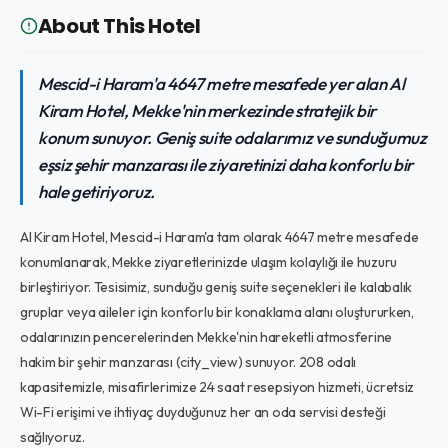
About This Hotel
Mescid-i Haram'a 4647 metre mesafede yer alan Al
Kiram Hotel, Mekke'nin merkezinde stratejik bir
konum sunuyor. Geniş suite odalarımız ve sunduğumuz
eşsiz şehir manzarası ile ziyaretinizi daha konforlu bir
hale getiriyoruz.
Al Kiram Hotel, Mescid-i Haram'a tam olarak 4647 metre mesafede
konumlanarak, Mekke ziyaretlerinizde ulaşım kolaylığı ile huzuru
birleştiriyor. Tesisimiz, sunduğu geniş suite seçenekleri ile kalabalık
gruplar veya aileler için konforlu bir konaklama alanı oluştururken,
odalarınızın pencerelerinden Mekke'nin hareketli atmosferine
hakim bir şehir manzarası (city_view) sunuyor. 208 odalı
kapasitemizle, misafirlerimize 24 saat resepsiyon hizmeti, ücretsiz
Wi-Fi erişimi ve ihtiyaç duyduğunuz her an oda servisi desteği
sağlıyoruz.