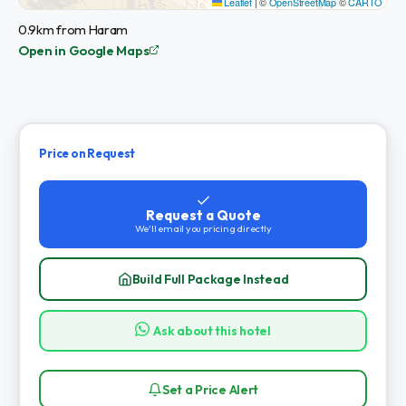
Leaflet
|
©
OpenStreetMap
©
CARTO
0.9km from Haram
Open in Google Maps
Price on Request
Request a Quote
We'll email you pricing directly
Build Full Package Instead
Ask about this hotel
Set a Price Alert