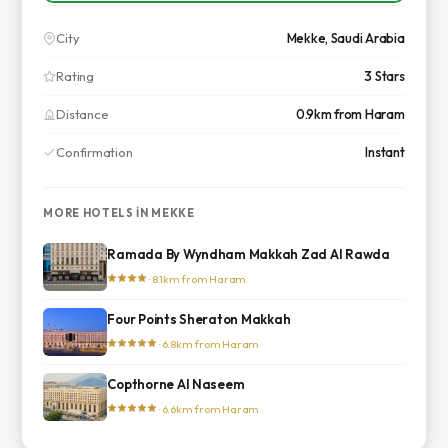
City
Mekke, Saudi Arabia
Rating
3 Stars
Distance
0.9km from Haram
Confirmation
Instant
MORE HOTELS IN MEKKE
Ramada By Wyndham Makkah Zad Al Rawda
· 8.1km from Haram
Four Points Sheraton Makkah
· 6.8km from Haram
Copthorne Al Naseem
· 6.6km from Haram