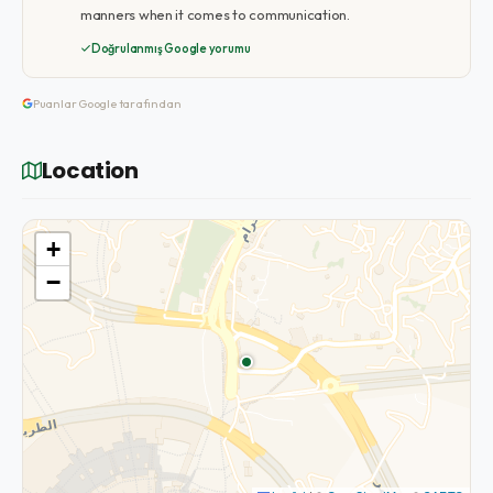
manners when it comes to communication.
Doğrulanmış Google yorumu
Puanlar Google tarafından
Location
+
−