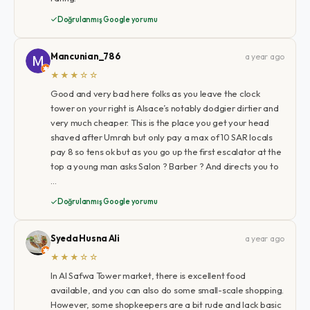
Doğrulanmış Google yorumu
Mancunian_786
a year ago
★★★☆☆
Good and very bad here folks as you leave the clock
tower on your right is Alsace’s notably dodgier dirtier and
very much cheaper. This is the place you get your head
shaved after Umrah but only pay a max of 10 SAR locals
pay 8 so tens ok but as you go up the first escalator at the
top a young man asks Salon ? Barber ? And directs you to
…
Doğrulanmış Google yorumu
Syeda Husna Ali
a year ago
★★★☆☆
In Al Safwa Tower market, there is excellent food
available, and you can also do some small-scale shopping.
However, some shopkeepers are a bit rude and lack basic