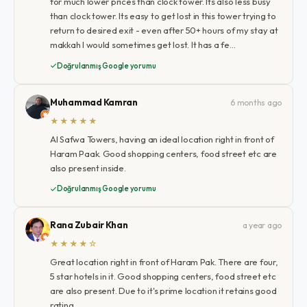
for much lower prices than clock tower. Its also less busy
than clock tower. Its easy to get lost in this tower trying to
return to desired exit - even after 50+ hours of my stay at
makkah I would sometimes get lost. It has a fe…
Doğrulanmış Google yorumu
Muhammad Kamran
6 months ago
★★★★★
Al Safwa Towers, having an ideal location right in front of
Haram Paak. Good shopping centers, food street etc are
also present inside.
Doğrulanmış Google yorumu
Rana Zubair Khan
a year ago
★★★★☆
Great location right in front of Haram Pak. There are four,
5 star hotels in it. Good shopping centers, food street etc
are also present. Due to it's prime location it retains good
rating.