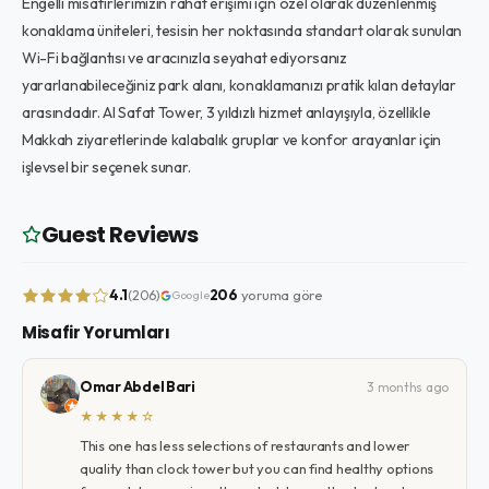
Engelli misafirlerimizin rahat erişimi için özel olarak düzenlenmiş
konaklama üniteleri, tesisin her noktasında standart olarak sunulan
Wi-Fi bağlantısı ve aracınızla seyahat ediyorsanız
yararlanabileceğiniz park alanı, konaklamanızı pratik kılan detaylar
arasındadır. Al Safat Tower, 3 yıldızlı hizmet anlayışıyla, özellikle
Makkah ziyaretlerinde kalabalık gruplar ve konfor arayanlar için
işlevsel bir seçenek sunar.
Guest Reviews
4.1
206
yoruma göre
(206)
Google
Misafir Yorumları
Omar Abdel Bari
3 months ago
★★★★☆
This one has less selections of restaurants and lower
quality than clock tower but you can find healthy options