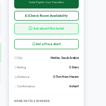
Hotel · Flights · Visa · Transfers
Check Room Availability
Ask about this hotel
Set a Price Alert
City
Mekke, Saudi Arabia
Rating
5 Stars
Distance
0.7km from Haram
Confirmation
Instant
MORE HOTELS IN MEKKE