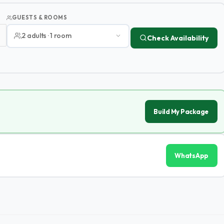
GUESTS & ROOMS
2 adults · 1 room
Check Availability
Build My Package
WhatsApp