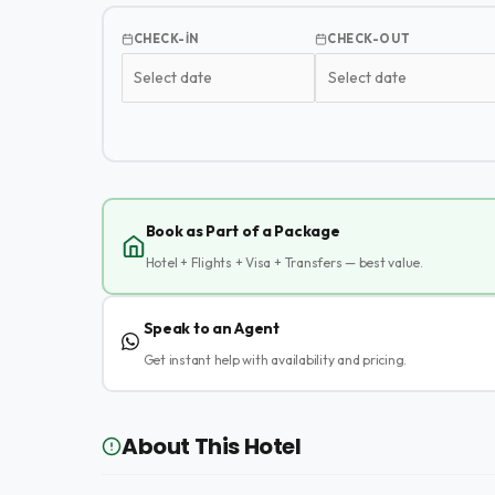
CHECK-IN
CHECK-OUT
Book as Part of a Package
Hotel + Flights + Visa + Transfers — best value.
Speak to an Agent
Get instant help with availability and pricing.
About This Hotel