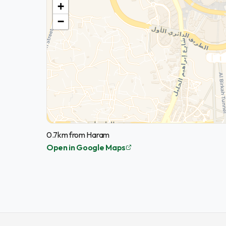
+
−
0.7km from Haram
Open in Google Maps