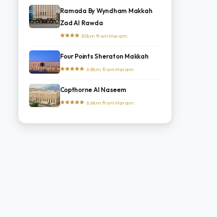
Ramada By Wyndham Makkah
Zad Al Rawda
· 8.1km from Haram
Four Points Sheraton Makkah
· 6.8km from Haram
Copthorne Al Naseem
· 6.6km from Haram