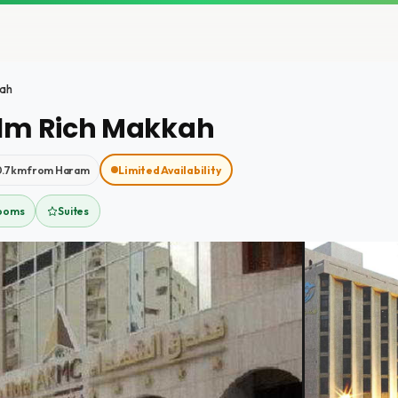
kah
alm Rich Makkah
0.7km from Haram
Limited Availability
Rooms
Suites