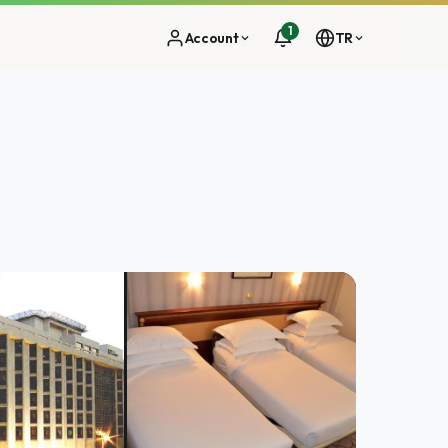
1
Account
TR