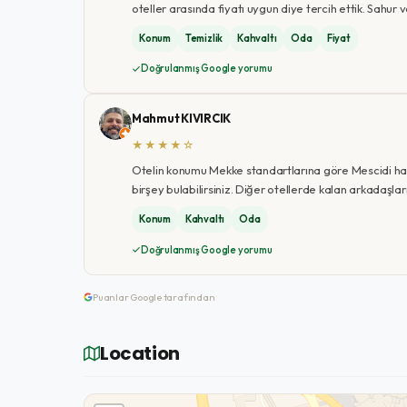
oteller arasında fiyatı uygun diye tercih ettik. Sahur
Konum
Temizlik
Kahvaltı
Oda
Fiyat
Doğrulanmış Google yorumu
Mahmut KIVIRCIK
★★★★☆
Otelin konumu Mekke standartlarına göre Mescidi ha
birşey bulabilirsiniz. Diğer otellerde kalan arkadaşla
Konum
Kahvaltı
Oda
Doğrulanmış Google yorumu
Puanlar Google tarafından
Location