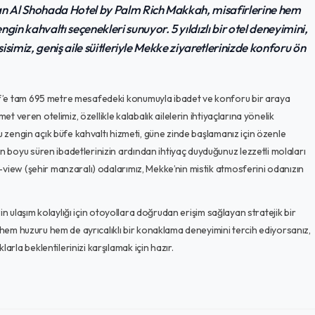
lan Al Shohada Hotel by Palm Rich Makkah, misafirlerine hem
n kahvaltı seçenekleri sunuyor. 5 yıldızlı bir otel deneyimini,
sisimiz, geniş aile süitleriyle Mekke ziyaretlerinizde konforu ön
if’e tam 695 metre mesafedeki konumuyla ibadet ve konforu bir araya
et veren otelimiz, özellikle kalabalık ailelerin ihtiyaçlarına yönelik
u zengin açık büfe kahvaltı hizmeti, güne zinde başlamanız için özenle
boyu süren ibadetlerinizin ardından ihtiyaç duyduğunuz lezzetli molaları
-view (şehir manzaralı) odalarımız, Mekke’nin mistik atmosferini odanızın
zin ulaşım kolaylığı için otoyollara doğrudan erişim sağlayan stratejik bir
a hem huzuru hem de ayrıcalıklı bir konaklama deneyimini tercih ediyorsanız,
la beklentilerinizi karşılamak için hazır.