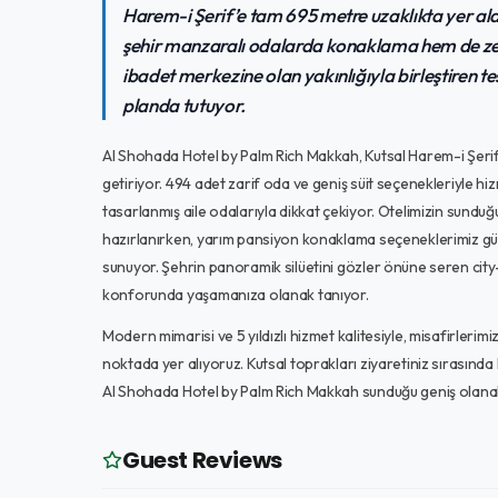
Harem-i Şerif’e tam 695 metre uzaklıkta yer a
şehir manzaralı odalarda konaklama hem de zengi
ibadet merkezine olan yakınlığıyla birleştiren te
planda tutuyor.
Al Shohada Hotel by Palm Rich Makkah, Kutsal Harem-i Şer
getiriyor. 494 adet zarif oda ve geniş süit seçenekleriyle hizm
tasarlanmış aile odalarıyla dikkat çekiyor. Otelimizin sunduğ
hazırlanırken, yarım pansiyon konaklama seçeneklerimiz gün 
sunuyor. Şehrin panoramik silüetini gözler önüne seren city
konforunda yaşamanıza olanak tanıyor.
Modern mimarisi ve 5 yıldızlı hizmet kalitesiyle, misafirlerimi
noktada yer alıyoruz. Kutsal toprakları ziyaretiniz sırasınd
Al Shohada Hotel by Palm Rich Makkah sunduğu geniş olanaklar
Guest Reviews