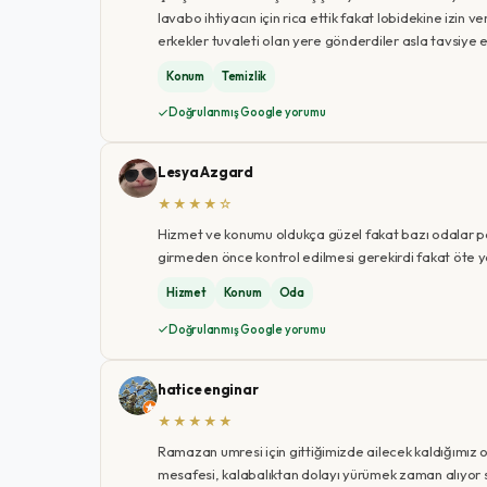
lavabo ihtiyacın için rica ettik fakat lobidekine izin
erkekler tuvaleti olan yere gönderdiler asla tavsiye e
Konum
Temizlik
Doğrulanmış Google yorumu
Lesya Azgard
★★★★☆
Hizmet ve konumu oldukça güzel fakat bazı odalar pe
girmeden önce kontrol edilmesi gerekirdi fakat öte y
Hizmet
Konum
Oda
Doğrulanmış Google yorumu
hatice enginar
★★★★★
Ramazan umresi için gittiğimizde ailecek kaldığımız o
mesafesi, kalabalıktan dolayı yürümek zaman alıyor 