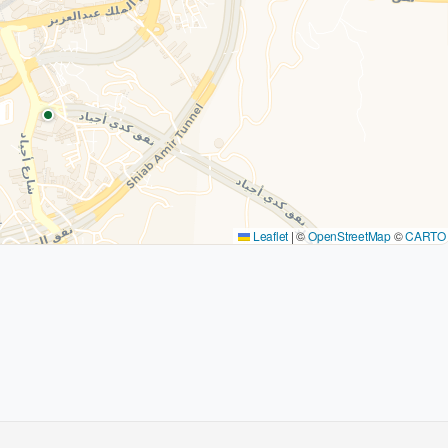
Leaflet
|
©
OpenStreetMap
©
CARTO