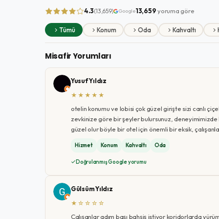
4.3
13,659
yoruma göre
(13,659)
Google
Tümü
Konum
Oda
Kahvaltı
Misafir Yorumları
Yusuf Yıldız
★★★★★
otelin konumu ve lobisi çok güzel girişte sizi canlı çi
zevkinize göre bir şeyler bulursunuz, deneyimimizde
güzel olur böyle bir otel için önemli bir eksik, çalışan
Hizmet
Konum
Kahvaltı
Oda
Doğrulanmış Google yorumu
Gülsüm Yıldız
★☆☆☆☆
Çalışanlar adım başı bahşiş istiyor koridorlarda yürüme