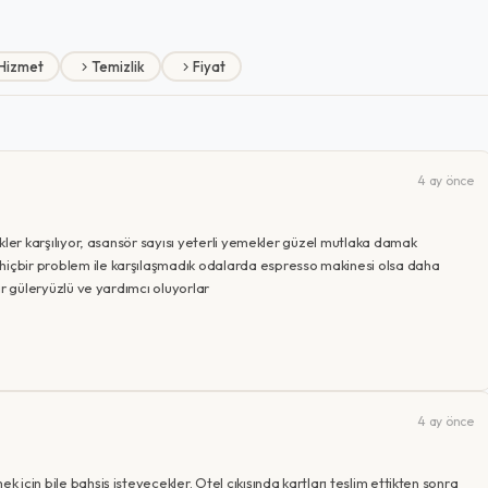
Hizmet
Temizlik
Fiyat
4 ay önce
çekler karşılıyor, asansör sayısı yeterli yemekler güzel mutlaka damak
 hiçbir problem ile karşılaşmadık odalarda espresso makinesi olsa daha
lar güleryüzlü ve yardımcı oluyorlar
4 ay önce
k için bile bahşiş isteyecekler. Otel çıkışında kartları teslim ettikten sonra