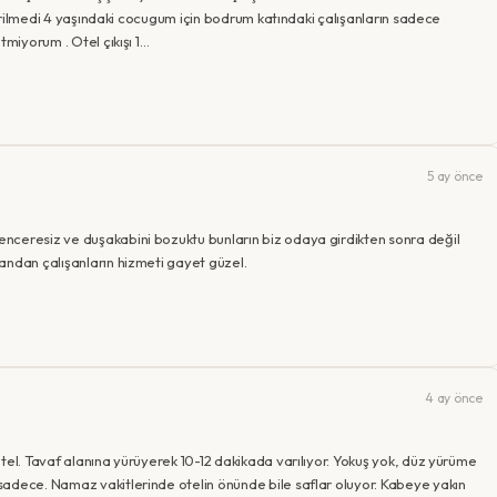
 verilmedi 4 yaşındaki cocugum için bodrum katındaki çalışanların sadece
tmiyorum . Otel çıkışı 1…
5 ay önce
nceresiz ve duşakabini bozuktu bunların biz odaya girdikten sonra değil
andan çalışanların hizmeti gayet güzel.
4 ay önce
tel. Tavaf alanına yürüyerek 10-12 dakikada varılıyor. Yokuş yok, düz yürüme
sadece. Namaz vakitlerinde otelin önünde bile saflar oluyor. Kabeye yakın