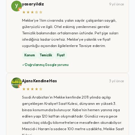
yasar yildiz
9 yıl önce
★★★☆☆
Mekke'ye 1 km civarında. yakın sayılır. çalışanları saygılı,
güleryüzlü ve ilgili. Otel eskimiş yenilenmesi gerekir.
Temizlik bakımından ortalamanın üstünde. Pet şişe suları
istediğiniz kadar ücretsiz. Mekke'ye yakınlık ve fiyat
uygunluğu açısından ilgilelenlere Tavsiye ederim.
Konum
Temizlik
Fiyat
Doğrulanmış Google yorumu
Ajans Kendine Has
3 yıl önce
★★★★☆
Suudi Arabistan'ın Mekke kentinde 2011 yılında açılışı
gerçekleşen Kraliyet Saat Kulesi, dünyanın en yüksek 3.
binası konumunda bulunuyor. Kabe'nin hemen yanına inşa
edilen yapı 120 kattan oluşmaktadır. Gündüz veya gece
saatin kaç olduğu kilometrelerce mesafeden okunabiliyor.
Mescid-i Haram'a sadece 100 metre uzaklıkta, Mekke Saat
Kulesi …