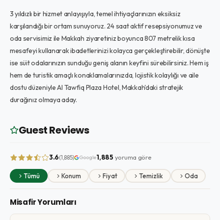
3 yıldızlı bir hizmet anlayışıyla, temel ihtiyaçlarınızın eksiksiz
karşılandığı bir ortam sunuyoruz. 24 saat aktif resepsiyonumuz ve
oda servisimiz ile Makkah ziyaretiniz boyunca 807 metrelik kısa
mesafeyi kullanarak ibadetlerinizi kolayca gerçekleştirebilir, dönüşte
ise süit odalarınızın sunduğu geniş alanın keyfini sürebilirsiniz. Hem iş
hem de turistik amaçlı konaklamalarınızda, lojistik kolaylığı ve aile
dostu düzeniyle Al Tawfiq Plaza Hotel, Makkah'daki stratejik
durağınız olmaya aday.
Guest Reviews
3.6
1,885
yoruma göre
(1,885)
Google
Tümü
Konum
Fiyat
Temizlik
Oda
Misafir Yorumları