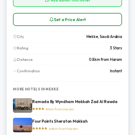
Set a Price Alert
City
Mekke, Saudi Arabia
Rating
3 Stars
Distance
0.8km from Haram
Confirmation
Instant
MORE HOTELS IN MEKKE
Ramada By Wyndham Makkah Zad Al Rawda
· 8.1km from Haram
Four Points Sheraton Makkah
· 6.8km from Haram