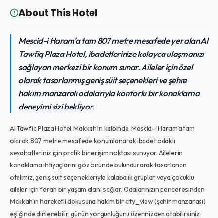
About This Hotel
Mescid-i Haram'a tam 807 metre mesafede yer alan Al
Tawfiq Plaza Hotel, ibadetlerinize kolayca ulaşmanızı
sağlayan merkezi bir konum sunar. Aileler için özel
olarak tasarlanmış geniş süit seçenekleri ve şehre
hakim manzaralı odalarıyla konforlu bir konaklama
deneyimi sizi bekliyor.
Al Tawfiq Plaza Hotel, Makkah'ın kalbinde, Mescid-i Haram'a tam
olarak 807 metre mesafede konumlanarak ibadet odaklı
seyahatleriniz için pratik bir erişim noktası sunuyor. Ailelerin
konaklama ihtiyaçlarını göz önünde bulundurarak tasarlanan
otelimiz, geniş süit seçenekleriyle kalabalık gruplar veya çocuklu
aileler için ferah bir yaşam alanı sağlar. Odalarınızın penceresinden
Makkah'ın hareketli dokusuna hakim bir city_view (şehir manzarası)
eşliğinde dinlenebilir, günün yorgunluğunu üzerinizden atabilirsiniz.