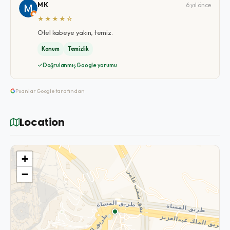
M K
6 yıl önce
★★★★☆
Otel kabeye yakın, temiz.
Konum
Temizlik
Doğrulanmış Google yorumu
Puanlar Google tarafından
Location
+
−