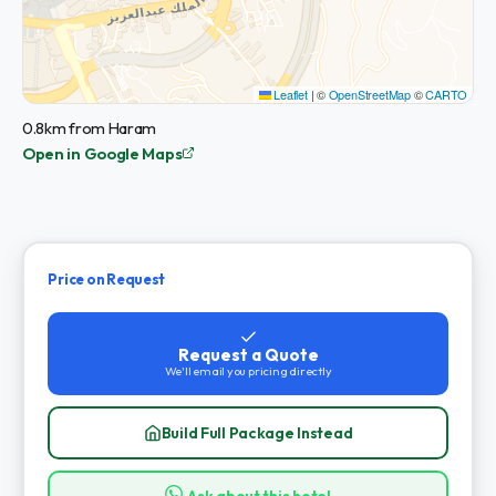
Leaflet
|
©
OpenStreetMap
©
CARTO
0.8km from Haram
Open in Google Maps
Price on Request
Request a Quote
We'll email you pricing directly
Build Full Package Instead
Ask about this hotel