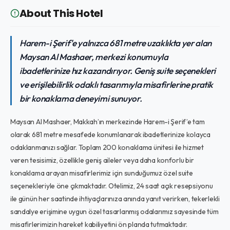
About This Hotel
Harem-i Şerif'e yalnızca 681 metre uzaklıkta yer alan
Maysan Al Mashaer, merkezi konumuyla
ibadetlerinize hız kazandırıyor. Geniş suite seçenekleri
ve erişilebilirlik odaklı tasarımıyla misafirlerine pratik
bir konaklama deneyimi sunuyor.
Maysan Al Mashaer, Makkah’ın merkezinde Harem-i Şerif’e tam
olarak 681 metre mesafede konumlanarak ibadetlerinize kolayca
odaklanmanızı sağlar. Toplam 200 konaklama ünitesi ile hizmet
veren tesisimiz, özellikle geniş aileler veya daha konforlu bir
konaklama arayan misafirlerimiz için sunduğumuz özel suite
seçenekleriyle öne çıkmaktadır. Otelimiz, 24 saat açık resepsiyonu
ile günün her saatinde ihtiyaçlarınıza anında yanıt verirken, tekerlekli
sandalye erişimine uygun özel tasarlanmış odalarımız sayesinde tüm
misafirlerimizin hareket kabiliyetini ön planda tutmaktadır.