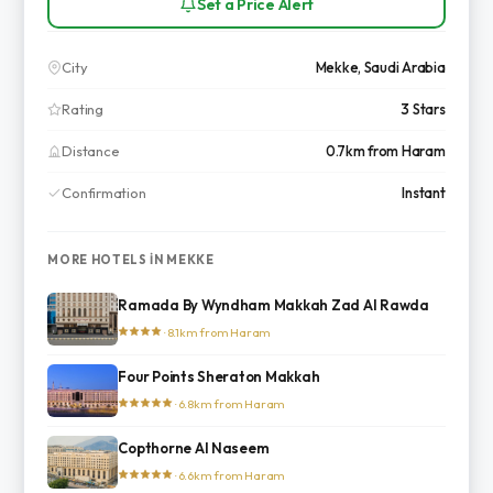
Set a Price Alert
City
Mekke, Saudi Arabia
Rating
3 Stars
Distance
0.7km from Haram
Confirmation
Instant
MORE HOTELS IN MEKKE
Ramada By Wyndham Makkah Zad Al Rawda
· 8.1km from Haram
Four Points Sheraton Makkah
· 6.8km from Haram
Copthorne Al Naseem
· 6.6km from Haram