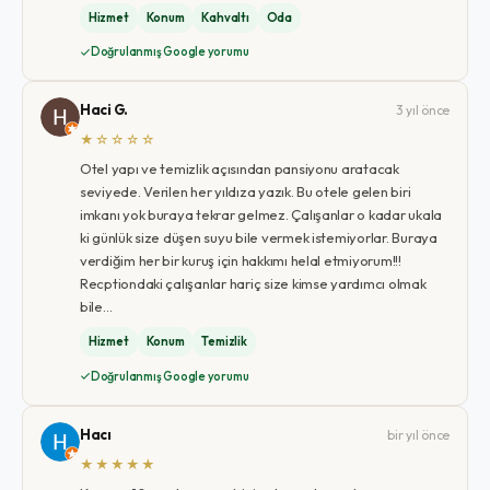
Hizmet
Konum
Kahvaltı
Oda
Doğrulanmış Google yorumu
Haci G.
3 yıl önce
★☆☆☆☆
Otel yapı ve temizlik açısından pansiyonu aratacak
seviyede. Verilen her yıldıza yazık. Bu otele gelen biri
imkanı yok buraya tekrar gelmez. Çalışanlar o kadar ukala
ki günlük size düşen suyu bile vermek istemiyorlar. Buraya
verdiğim her bir kuruş için hakkımı helal etmiyorum!!!
Recptiondaki çalışanlar hariç size kimse yardımcı olmak
bile…
Hizmet
Konum
Temizlik
Doğrulanmış Google yorumu
Hacı
bir yıl önce
★★★★★