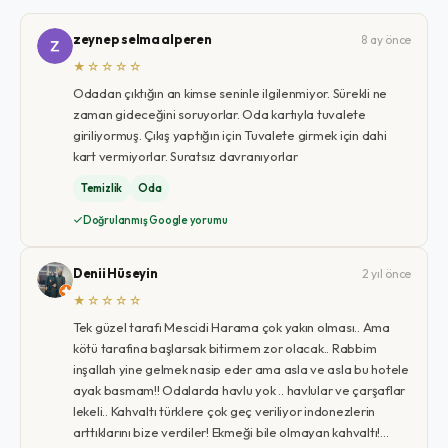
zeynep selma alperen
8 ay önce
★☆☆☆☆
Odadan çıktığın an kimse seninle ilgilenmiyor. Sürekli ne
zaman gideceğini soruyorlar. Oda kartıyla tuvalete
giriliyormuş. Çıkış yaptığın için Tuvalete girmek için dahi
kart vermiyorlar. Suratsız davranıyorlar
Temizlik
Oda
Doğrulanmış Google yorumu
Denii Hüseyin
2 yıl önce
★☆☆☆☆
Tek güzel tarafı Mescidi Harama çok yakın olması.. Ama
kötü tarafına başlarsak bitirmem zor olacak.. Rabbim
inşallah yine gelmek nasip eder ama asla ve asla bu hotele
ayak basmam!! Odalarda havlu yok .. havlular ve çarşaflar
lekeli.. Kahvaltı türklere çok geç veriliyor indonezlerin
arttıklarını bize verdiler! Ekmeği bile olmayan kahvaltı!…