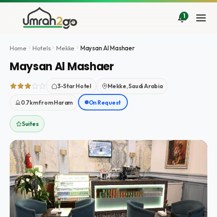
İçeriğe
atla
1
Home
Hotels
Mekke
Maysan Al Mashaer
Maysan Al Mashaer
3-Star Hotel
Mekke, Saudi Arabia
0.7km from Haram
On Request
Suites