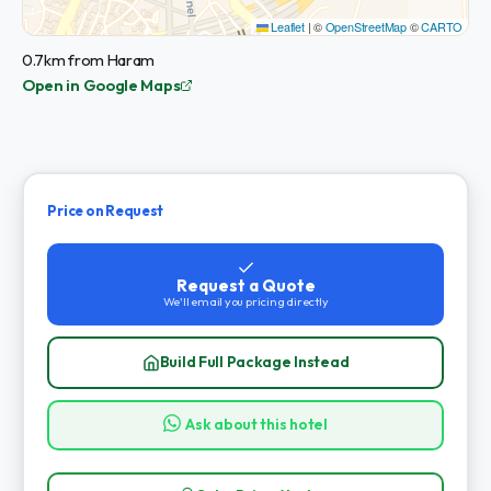
Leaflet
|
©
OpenStreetMap
©
CARTO
0.7km from Haram
Open in Google Maps
Price on Request
Request a Quote
We'll email you pricing directly
Build Full Package Instead
Ask about this hotel