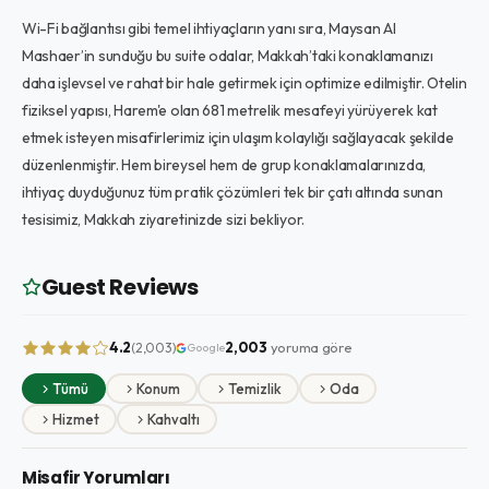
Wi-Fi bağlantısı gibi temel ihtiyaçların yanı sıra, Maysan Al
Mashaer’in sunduğu bu suite odalar, Makkah’taki konaklamanızı
daha işlevsel ve rahat bir hale getirmek için optimize edilmiştir. Otelin
fiziksel yapısı, Harem'e olan 681 metrelik mesafeyi yürüyerek kat
etmek isteyen misafirlerimiz için ulaşım kolaylığı sağlayacak şekilde
düzenlenmiştir. Hem bireysel hem de grup konaklamalarınızda,
ihtiyaç duyduğunuz tüm pratik çözümleri tek bir çatı altında sunan
tesisimiz, Makkah ziyaretinizde sizi bekliyor.
Guest Reviews
4.2
2,003
yoruma göre
(2,003)
Google
Tümü
Konum
Temizlik
Oda
Hizmet
Kahvaltı
Misafir Yorumları