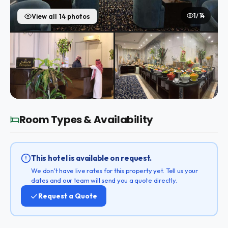
1 / 14
View all 14 photos
Room Types & Availability
This hotel is available on request.
We don't have live rates for this property yet. Tell us your
dates and our team will send you a quote directly.
Request a Quote