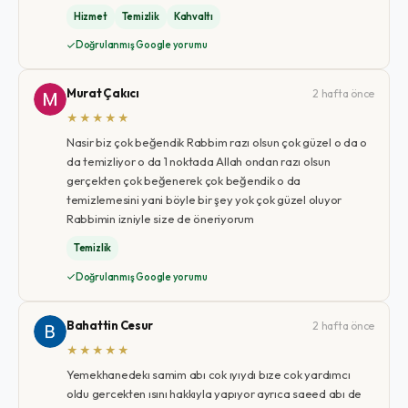
Hizmet
Temizlik
Kahvaltı
Doğrulanmış Google yorumu
Murat Çakıcı
2 hafta önce
★★★★★
Nasir biz çok beğendik Rabbim razı olsun çok güzel o da o
da temizliyor o da 1 noktada Allah ondan razı olsun
gerçekten çok beğenerek çok beğendik o da
temizlemesini yani böyle bir şey yok çok güzel oluyor
Rabbimin izniyle size de öneriyorum
Temizlik
Doğrulanmış Google yorumu
Bahattin Cesur
2 hafta önce
★★★★★
Yemekhanedekı samim abı cok ıyıydı bıze cok yardımcı
oldu gercekten ısını hakkıyla yapıyor ayrıca saeed abı de