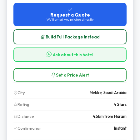
Request a Quote
We'll email you pricing directly
Build Full Package Instead
Ask about this hotel
Set a Price Alert
City
Mekke, Saudi Arabia
Rating
4 Stars
Distance
4.5km from Haram
Confirmation
Instant