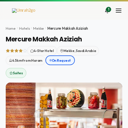
İçeriğe
atla
1
Home
Hotels
Mekke
Mercure Makkah Aziziah
Mercure Makkah Aziziah
4-Star Hotel
Mekke, Saudi Arabia
4.5km from Haram
On Request
Suites