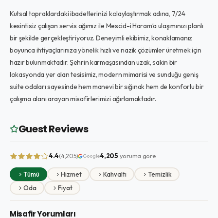
Kutsal topraklardaki ibadetlerinizi kolaylaştırmak adına, 7/24
kesintisiz çalışan servis ağımız ile Mescid-i Haram’a ulaşımınızı planlı
bir şekilde gerçekleştiriyoruz. Deneyimli ekibimiz, konaklamanız
boyunca ihtiyaçlarınıza yönelik hızlı ve nazik çözümler üretmek için
hazır bulunmaktadır. Şehrin karmaşasından uzak, sakin bir
lokasyonda yer alan tesisimiz, modern mimarisi ve sunduğu geniş
suite odaları sayesinde hem manevi bir sığınak hem de konforlu bir
çalışma alanı arayan misafirlerimizi ağırlamaktadır.
Guest Reviews
4.4
4,205
yoruma göre
(4,205)
Google
Tümü
Hizmet
Kahvaltı
Temizlik
Oda
Fiyat
Misafir Yorumları