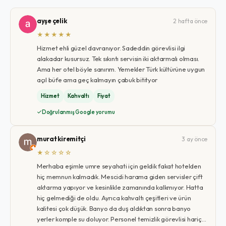
ayşe çelik
2 hafta önce
★★★★★
Hizmet ehli güzel davranıyor. Sadeddin görevlisi ilgi
alakadar kusursuz. Tek sıkıntı servisin iki aktarmalı olması.
Ama her otel böyle sanırım. Yemekler Türk kültürüne uygun
açıl büfe ama geç kalmayın çabuk bitityor
Hizmet
Kahvaltı
Fiyat
Doğrulanmış Google yorumu
murat kiremitçi
3 ay önce
★☆☆☆☆
Merhaba eşimle umre seyahati için geldik fakat hotelden
hiç memnun kalmadık. Mescidi harama giden servisler çift
aktarma yapıyor ve kesinlikle zamanında kalkmıyor. Hatta
hiç gelmediği de oldu. Ayrıca kahvaltı çeşitleri ve ürün
kalitesi çok düşük. Banyo da duş aldıktan sonra banyo
yerler komple su doluyor. Personel temizlik görevlisi hariç…