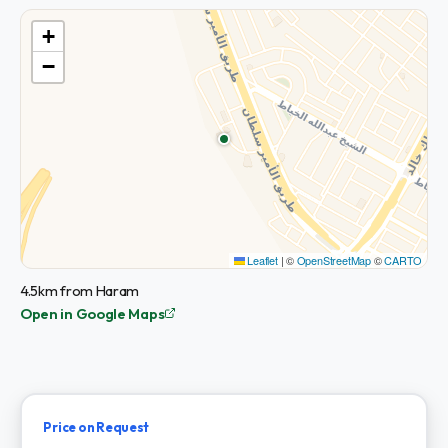
+
−
Leaflet
|
©
OpenStreetMap
©
CARTO
4.5km from Haram
Open in Google Maps
Price on Request