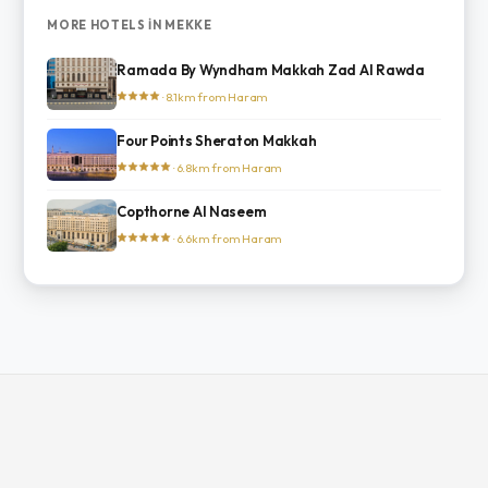
MORE HOTELS IN MEKKE
Ramada By Wyndham Makkah Zad Al Rawda
· 8.1km from Haram
Four Points Sheraton Makkah
· 6.8km from Haram
Copthorne Al Naseem
· 6.6km from Haram