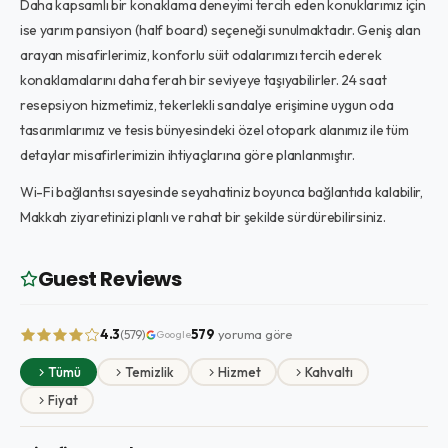
Daha kapsamlı bir konaklama deneyimi tercih eden konuklarımız için
ise yarım pansiyon (half board) seçeneği sunulmaktadır. Geniş alan
arayan misafirlerimiz, konforlu süit odalarımızı tercih ederek
konaklamalarını daha ferah bir seviyeye taşıyabilirler. 24 saat
resepsiyon hizmetimiz, tekerlekli sandalye erişimine uygun oda
tasarımlarımız ve tesis bünyesindeki özel otopark alanımız ile tüm
detaylar misafirlerimizin ihtiyaçlarına göre planlanmıştır.
Wi-Fi bağlantısı sayesinde seyahatiniz boyunca bağlantıda kalabilir,
Makkah ziyaretinizi planlı ve rahat bir şekilde sürdürebilirsiniz.
Guest Reviews
4.3
579
yoruma göre
(579)
Google
Tümü
Temizlik
Hizmet
Kahvaltı
Fiyat