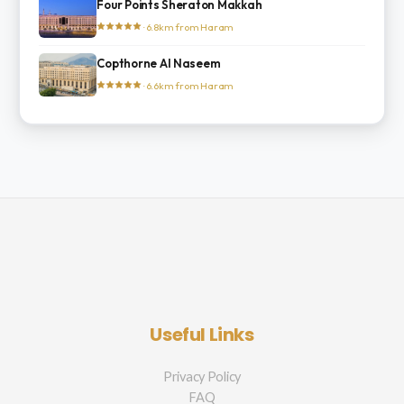
Four Points Sheraton Makkah
· 6.8km from Haram
Copthorne Al Naseem
· 6.6km from Haram
Useful Links
Privacy Policy
FAQ