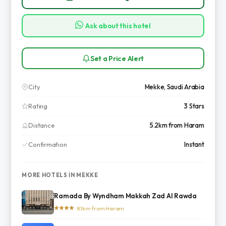
Ask about this hotel
Set a Price Alert
City
Mekke, Saudi Arabia
Rating
3 Stars
Distance
5.2km from Haram
Confirmation
Instant
MORE HOTELS IN MEKKE
Ramada By Wyndham Makkah Zad Al Rawda
· 8.1km from Haram