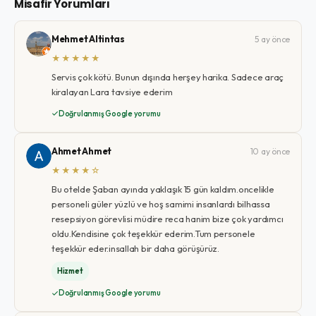
Misafir Yorumları
Mehmet Altintas
5 ay önce
★★★★★
Servis çok kötü. Bunun dışında herşey harika. Sadece araç
kiralayan Lara tavsiye ederim
Doğrulanmış Google yorumu
Ahmet Ahmet
10 ay önce
★★★★☆
Bu otelde Şaban ayında yaklaşık 15 gün kaldım.oncelikle
personeli güler yüzlü ve hoş samimi insanlardı bilhassa
resepsiyon görevlisi müdire reca hanim bize çok yardımcı
oldu.Kendisine çok teşekkür ederim.Tum personele
teşekkür eder.insallah bir daha görüşürüz.
Hizmet
Doğrulanmış Google yorumu