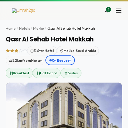
İçeriğe
atla
1
Home
Hotels
Mekke
Qasr Al Sehab Hotel Makkah
Qasr Al Sehab Hotel Makkah
3-Star Hotel
Mekke, Saudi Arabia
5.2km from Haram
On Request
Breakfast
Half Board
Suites