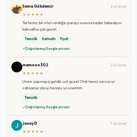
Sema Gökdemir
2 yıl önce
★★★★★
Tertemiz bir otel verdiğin parayı sonuna kadar hakediyor
kahvaltısı çok güzel...
Temizlik
Kahvaltı
Fiyat
Doğrulanmış Google yorumu
memooo 302
2 yıl önce
★★★★★
Umre yapmaya geldik cok güzel Otel temiz servisi iyi
calisanlar da iyi hersey iyi öneririm
Temizlik
Doğrulanmış Google yorumu
Jonny D
7 ay önce
★★★★★