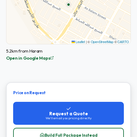
Leaflet
|
©
OpenStreetMap
©
CARTO
5.2km from Haram
Open in Google Maps
Price on Request
Request a Quote
We'll email you pricing directly
Build Full Package Instead