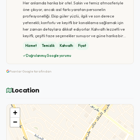
Her anlamda harika bir otel. Sakin ve temiz atmosferiyle
öne çıkıyor, ancak asıl farkı yaratan personelin
profesyonelliği. Ekip güler yüzlü, ilgili ve son derece
yetenekli; konforlu ve keyifli bir konaklama sağlamak için
her zaman detaylara dikkat ediyorlar. Kahvaltı lezzetli ve
keyifli; çeşitli taze seçenekler sunuyor ve güne harika bir…
Hizmet
Temizlik
Kahvaltı
Fiyat
Doğrulanmış Google yorumu
Puanlar Google tarafından
Location
+
−