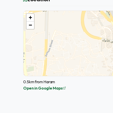
+
−
0.5km from Haram
Open in Google Maps