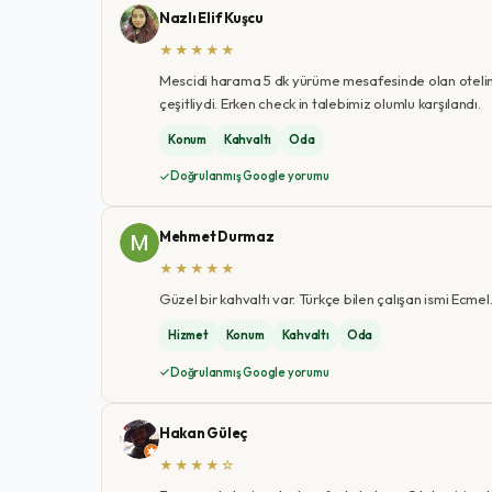
Nazlı Elif Kuşcu
★★★★★
Mescidi harama 5 dk yürüme mesafesinde olan otelin çalı
çeşitliydi. Erken check in talebimiz olumlu karşılandı.
Konum
Kahvaltı
Oda
Doğrulanmış Google yorumu
Mehmet Durmaz
★★★★★
Güzel bir kahvaltı var. Türkçe bilen çalışan ismi Ecmel
Hizmet
Konum
Kahvaltı
Oda
Doğrulanmış Google yorumu
Hakan Güleç
★★★★☆