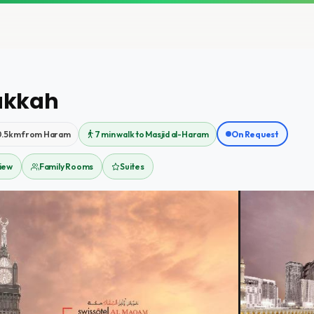
akkah
0.5km from Haram
7 min walk to Masjid al-Haram
On Request
iew
Family Rooms
Suites