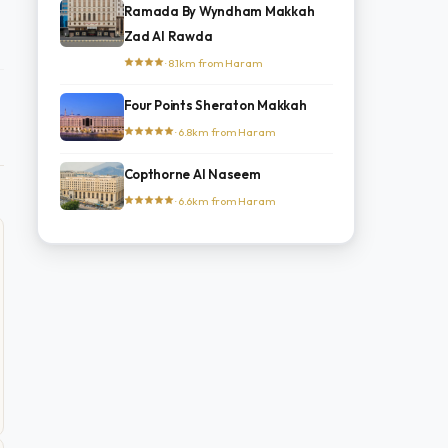
Ramada By Wyndham Makkah
Zad Al Rawda
· 8.1km from Haram
Four Points Sheraton Makkah
· 6.8km from Haram
Copthorne Al Naseem
· 6.6km from Haram