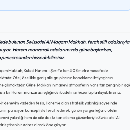
ede bulunan Swissotel Al Maqam Makkah, ferah süit odalarıyla
sunuyor. Harem manzaralı odalarımızda güne başlarken,
enceresinden hissedebilirsiniz.
 Maqam Makkah, Kutsal Harem-i Şerif’e tam 508 metre mesafede
ktadır. Otel, özellikle geniş aile gruplarının konaklama ihtiyaçlarını
öne çıkmaktadır. Güne, Makkah’ın manevi atmosferini yansıtan zengin bir açı
isiz bir Haram manzarası eşliğinde ibadetinizi huzurla planlayabilirsiniz.
bir deneyim vadeden tesis, Harem’e olan stratejik yakınlığı sayesinde
ı yarım pansiyon konseptiyle tercih ederek, günün yorgunluğunu otelin
manevi yakınlığı hem de aile dostu konaklama çözümleriyle Swissotel Al
leştiren bir adres olarak öne çıkıyor.