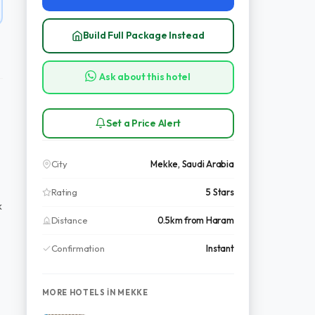
Build Full Package Instead
Ask about this hotel
Set a Price Alert
City
Mekke, Saudi Arabia
Rating
5 Stars
k
Distance
0.5km from Haram
Confirmation
Instant
MORE HOTELS IN MEKKE