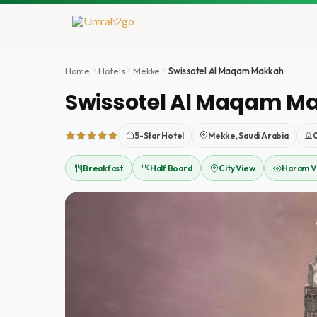
İçeriğe
atla
Home
Hotels
Mekke
Swissotel Al Maqam Makkah
Swissotel Al Maqam M
5-Star Hotel
Mekke, Saudi Arabia
Breakfast
Half Board
City View
Haram V