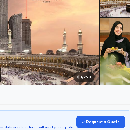
1 / 690
Request a Quote
 your dates and our team will send you a quote