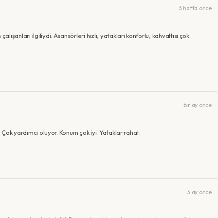
3 hafta önce
şanları ilgiliydi. Asansörleri hızlı, yatakları konforlu, kahvaltısı çok
bir ay önce
. Çok yardımcı oluyor. Konum çok iyi. Yataklar rahat.
3 ay önce