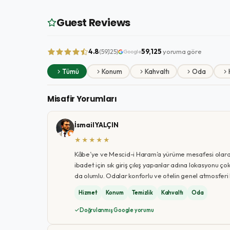
Guest Reviews
4.8
59,125
yoruma göre
(59,125)
Google
Tümü
Konum
Kahvaltı
Oda
Misafir Yorumları
İsmail YALÇIN
★★★★★
Kâbe’ye ve Mescid-i Haram’a yürüme mesafesi olarak 
ibadet için sık giriş çıkış yapanlar adına lokasyonu çok
da olumlu. Odalar konforlu ve otelin genel atmosferi ka
Hizmet
Konum
Temizlik
Kahvaltı
Oda
Doğrulanmış Google yorumu