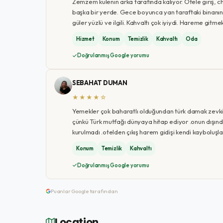
Zemzem kulenin arka tarafında kalıyor. Otele giriş, c
başka bir yerde. Gece boyunca yan taraftaki binanın k
güler yüzlü ve ilgili. Kahvaltı çok iyiydi. Hareme gitme
Hizmet
Konum
Temizlik
Kahvaltı
Oda
Doğrulanmış Google yorumu
SEBAHAT DUMAN
★★★★☆
Yemekler çok baharatlı olduğundan türk damak zevkine h
çünkü Türk mutfağı dünyaya hitap ediyor .onun dışında te
kurulmadı .otelden çıkış harem gidişi kendi kayboluşl
Konum
Temizlik
Kahvaltı
Doğrulanmış Google yorumu
Puanlar Google tarafından
Location