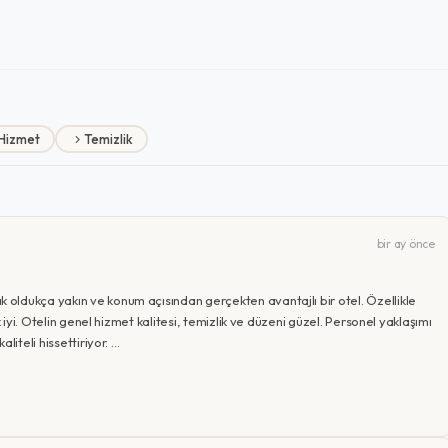
Hizmet
Temizlik
bir ay önce
oldukça yakın ve konum açısından gerçekten avantajlı bir otel. Özellikle
 iyi. Otelin genel hizmet kalitesi, temizlik ve düzeni güzel. Personel yaklaşımı
liteli hissettiriyor. …