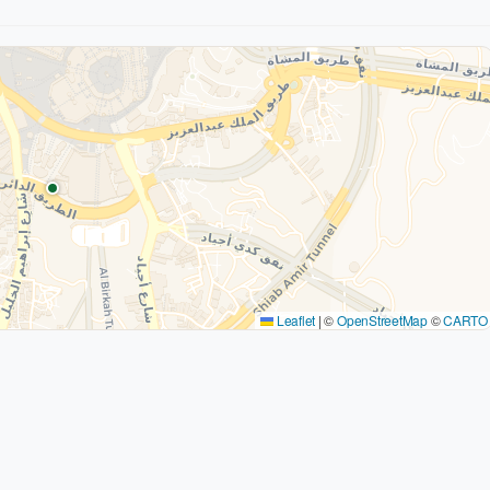
Leaflet
|
©
OpenStreetMap
©
CARTO