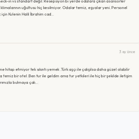
heck-in vs standart değil. Resepsiyon bi yerde odalara çıkan asansörler
limalarının uğultusu hiç kesilmiyor. Odalar temiz, eşyalar yeni. Personel
k için Kulenin Halil İbrahim cad…
3 ay önce
itap etmiyor tek sıkıntı yemek .Türk aşçı ile çalışılsa daha güzel olabilir
miz bir otel .Ben tur ile geldim ama tur yetkileri ile hiç bir şekilde iletişim
arımızla bulmaya çalı…