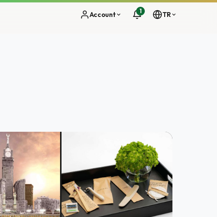
1
Account
TR