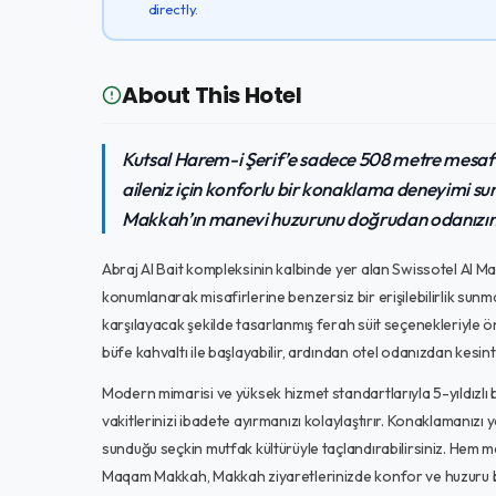
directly.
About This Hotel
Kutsal Harem-i Şerif’e sadece 508 metre mesaf
aileniz için konforlu bir konaklama deneyimi 
Makkah’ın manevi huzurunu doğrudan odanızın p
Abraj Al Bait kompleksinin kalbinde yer alan Swissotel Al
konumlanarak misafirlerine benzersiz bir erişilebilirlik sunma
karşılayacak şekilde tasarlanmış ferah süit seçenekleriyle 
büfe kahvaltı ile başlayabilir, ardından otel odanızdan kesint
Modern mimarisi ve yüksek hizmet standartlarıyla 5-yıldızlı 
vakitlerinizi ibadete ayırmanızı kolaylaştırır. Konaklamanız
sunduğu seçkin mutfak kültürüyle taçlandırabilirsiniz. Hem 
Maqam Makkah, Makkah ziyaretlerinizde konfor ve huzuru bir