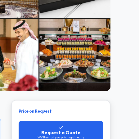
Price on Request
Request a Quote
We'll email you pricing directly