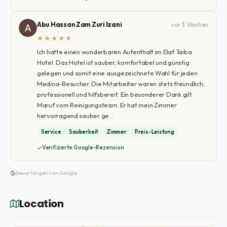
Abu Hassan Zam Zuri Izani
vor 3 Wochen
★★★★★
Ich hatte einen wunderbaren Aufenthalt im Elaf Taiba
Hotel. Das Hotel ist sauber, komfortabel und günstig
gelegen und somit eine ausgezeichnete Wahl für jeden
Medina-Besucher. Die Mitarbeiter waren stets freundlich,
professionell und hilfsbereit. Ein besonderer Dank gilt
Maruf vom Reinigungsteam. Er hat mein Zimmer
hervorragend sauber ge…
Service
Sauberkeit
Zimmer
Preis-Leistung
Verifizierte Google-Rezension
Bewertungen von Google
Location