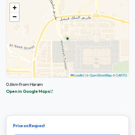
+
−
Leaflet
|
©
OpenStreetMap
©
CARTO
0.6km from Haram
Open in Google Maps
Price on Request