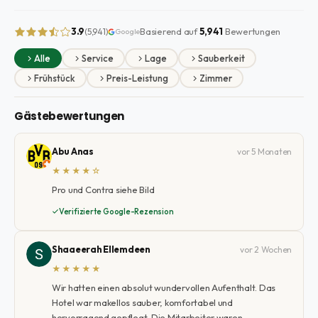
3.9
Basierend auf
5,941
Bewertungen
(5,941)
Google
Alle
Service
Lage
Sauberkeit
Frühstück
Preis-Leistung
Zimmer
Gästebewertungen
Abu Anas
vor 5 Monaten
★★★★☆
Pro und Contra siehe Bild
Verifizierte Google-Rezension
Shaaeerah Ellemdeen
vor 2 Wochen
★★★★★
Wir hatten einen absolut wundervollen Aufenthalt. Das
Hotel war makellos sauber, komfortabel und
hervorragend gepflegt. Die Mitarbeiter waren