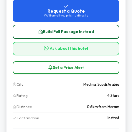
Request a Quote
We'll email you pricing directly
Build Full Package Instead
Ask about this hotel
Set a Price Alert
City
Medina, Saudi Arabia
Rating
4 Stars
Distance
0.6km from Haram
Confirmation
Instant