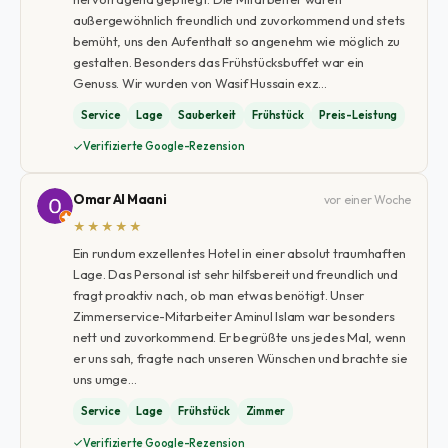
außergewöhnlich freundlich und zuvorkommend und stets
bemüht, uns den Aufenthalt so angenehm wie möglich zu
gestalten. Besonders das Frühstücksbuffet war ein
Genuss. Wir wurden von Wasif Hussain exz…
Service
Lage
Sauberkeit
Frühstück
Preis-Leistung
Verifizierte Google-Rezension
Omar Al Maani
vor einer Woche
★★★★★
Ein rundum exzellentes Hotel in einer absolut traumhaften
Lage. Das Personal ist sehr hilfsbereit und freundlich und
fragt proaktiv nach, ob man etwas benötigt. Unser
Zimmerservice-Mitarbeiter Aminul Islam war besonders
nett und zuvorkommend. Er begrüßte uns jedes Mal, wenn
er uns sah, fragte nach unseren Wünschen und brachte sie
uns umge…
Service
Lage
Frühstück
Zimmer
Verifizierte Google-Rezension