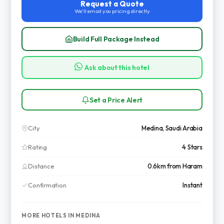
Request a Quote
We'll email you pricing directly
Build Full Package Instead
Ask about this hotel
Set a Price Alert
City
Medina, Saudi Arabia
Rating
4 Stars
Distance
0.6km from Haram
Confirmation
Instant
MORE HOTELS IN MEDINA