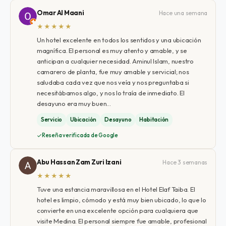
Omar Al Maani
Hace una semana
★★★★★
Un hotel excelente en todos los sentidos y una ubicación
magnífica. El personal es muy atento y amable, y se
anticipan a cualquier necesidad. Aminul Islam, nuestro
camarero de planta, fue muy amable y servicial; nos
saludaba cada vez que nos veía y nos preguntaba si
necesitábamos algo, y nos lo traía de inmediato. El
desayuno era muy buen…
Servicio
Ubicación
Desayuno
Habitación
Reseña verificada de Google
Abu Hassan Zam Zuri Izani
Hace 3 semanas
★★★★★
Tuve una estancia maravillosa en el Hotel Elaf Taiba. El
hotel es limpio, cómodo y está muy bien ubicado, lo que lo
convierte en una excelente opción para cualquiera que
visite Medina. El personal siempre fue amable, profesional