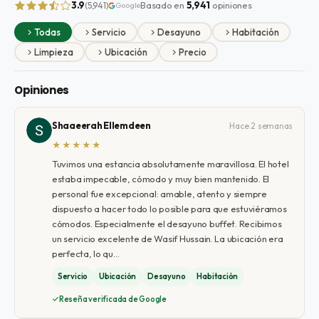
3.9
Basado en
5,941
opiniones
(5,941)
Google
Todas
Servicio
Desayuno
Habitación
Limpieza
Ubicación
Precio
Opiniones
Shaaeerah Ellemdeen
Hace 2 semanas
★★★★★
Tuvimos una estancia absolutamente maravillosa. El hotel
estaba impecable, cómodo y muy bien mantenido. El
personal fue excepcional: amable, atento y siempre
dispuesto a hacer todo lo posible para que estuviéramos
cómodos. Especialmente el desayuno buffet. Recibimos
un servicio excelente de Wasif Hussain. La ubicación era
perfecta, lo qu…
Servicio
Ubicación
Desayuno
Habitación
Reseña verificada de Google