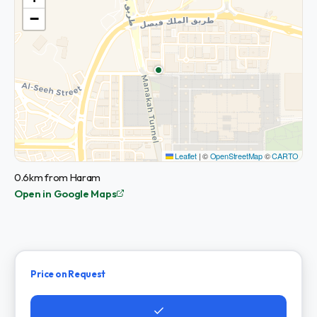
−
Leaflet
|
©
OpenStreetMap
©
CARTO
0.6km from Haram
Open in Google Maps
Price on Request